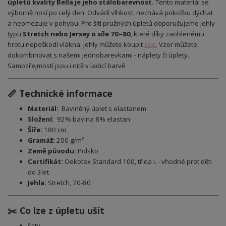
úpletů kvality Bella je jeho stálobarevnost.
Tento materiál se
výborně nosí po celý den. Odvádí vlhkost, nechává pokožku dýchat
a neomezuje v pohybu. Pro šití pružných úpletů doporučujeme jehly
typu
Stretch nebo Jersey o síle 70–80
, které díky zaoblenému
hrotu nepoškodí vlákna. Jehly můžete koupit
zde
.
Vzor můžete
dokombinovat s našemi jednobarevkami - náplety či úplety.
Samozřejmostí jsou i nitě v ladicí barvě.
📏 Technické informace
Materiál:
Bavlněný úplet s elastanem
Složení:
92% bavlna 8% elastan
Šíře:
180 cm
Gramáž:
200 g/m²
Země původu:
Polsko
Certifikát:
Oekotex Standard 100, třida I. - vhodné prot děti
do 3let
Jehla:
Stretch, 70-80
✂️ Co lze z úpletu ušít
šaty