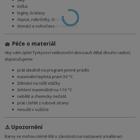
trička
legíny, kraťasy
čepice, nákrčníky, čelenky
domácí a volnočasové oblečení
🧺 Péče o materiál
Aby vám úplet Tyrkysoví velikonoční dinosauři dělal dlouho radost,
doporučujeme:
prát ideálně na program jemné prádlo
maximální teplota praní 30 °C
ždímání na nižší otáčky
žehlení maximálně na 110 °C
nebělit a chemicky nečistit
prát i žehlit z rubové strany
nesušit v sušičce
⚠️ Upozornění
Barvy se mohou mírně lišit v závislosti na nastavení a kalibraci