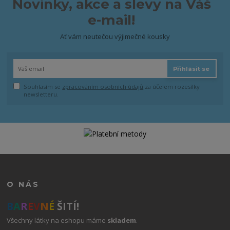
Novinky, akce a slevy na Váš
e-mail!
Ať vám neutečou výjimečné kousky
Přihlásit se
Souhlasím se
zpracováním osobních údajů
za účelem rozesílky
newsletteru.
O NÁS
B
A
R
E
V
N
É
ŠITÍ!
Všechny látky na eshopu máme
skladem
.