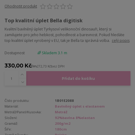
Ohodnotit produkt
Top kvalitní úplet Bella digitisk
Kvalitní bavlněný úplet Tyrkysoví velikonoční dinosauři, který si
zamilujete pro jeho hebkost, pohodlnost a barevnost. Pokud hledáte
top kvalitní úplet vyrobený v EU, tak je Bella ta správná volba.
celý popis
Dostupnost
🌈 Skladem 3.1 m
330,00 Kč
/
m
272,73 Kč
bez DPH
Přidat do košíku
Číslo produktu:
1B01E2088
Materiál:
Bavlněný úplet s elastanem
Metráž/Panel/Kusovka:
Metráž
Složení:
92%bavlna 8%elastan
Gramáž:
200g/m2
Šíře:
180cm
Země původu:
Polsko