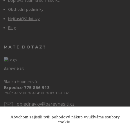
Doprava zdarma od 1 800 Kč
Obchodní podmínky
Nejčastější dotazy
Blog
MÁTE DOTAZ?
Barevné šití
Blanka Hubnerová
Expedice 775 866 913
Po-Čt 9-15:30 Pá 9-14:30 Pauza 13-13:45
objednavky@barevnesiti.cz
Abychom zajistili tvůj pohodový nákup využíváme soubory
cookie.