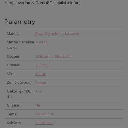
zobrazovacího zařízení (PC, mobilní telefon)
Parametry
Materiál
Bavlněný úplet s elastanem
Metráž/Panel/Ku
Metráž
sovka
Složení
92%bavlna 8%elastan
Gramáž
200g/m2
Šíře
180cm
Země původu
Polsko
Oeko-Tex 100,
Ano
tř.1
Organic
Ne
Téma
Velikonoce
Kolekce
Velikonoce