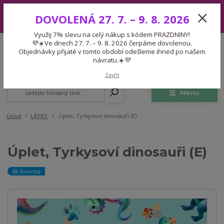
Využij 7% slevu na celý nákup s kódem PRAZDNINY! 💜☀️Ve dnech 27.
DOVOLENÁ 27. 7. – 9. 8. 2026
7. – 9. 8. 2026 čerpáme dovolenou. Objednávky přijaté v tomto období
odešleme ihned po našem návratu.☀️💜
Využij 7% slevu na celý nákup s kódem PRAZDNINY!
Expedice 775 866 913
💜☀️Ve dnech 27. 7. – 9. 8. 2026 čerpáme dovolenou.
CZK
Po-Čt 9-15:30 Pá 9-14:30 Pauza 13-13:45
Objednávky přijaté v tomto období odešleme ihned po našem
návratu.☀️💜
0
0,00 Kč
Zavřít
Menu
Úvod
LÁTKY
Úplet, Tyrkysoví dinosauři (E)
Úplet, Tyrkysoví dinosauři (E)
🆕 Novinka