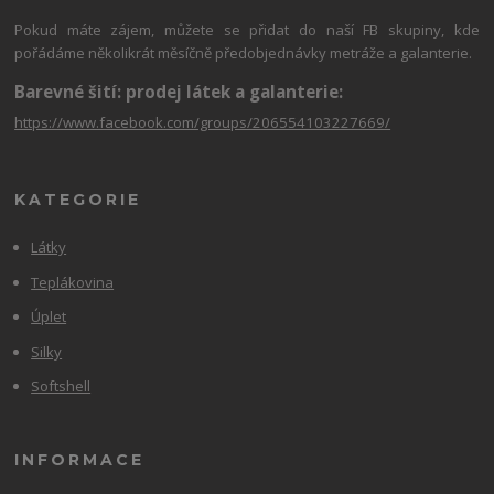
Pokud máte zájem, můžete se přidat do naší FB skupiny, kde
pořádáme několikrát měsíčně předobjednávky metráže a galanterie.
Barevné šití: prodej látek a galanterie:
https://www.facebook.com/groups/206554103227669/
KATEGORIE
Látky
Teplákovina
Úplet
Silky
Softshell
INFORMACE