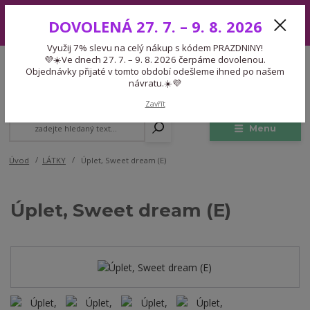
Využij 7% slevu na celý nákup s kódem PRAZDNINY! 💜☀️Ve dnech 27.
DOVOLENÁ 27. 7. – 9. 8. 2026
7. – 9. 8. 2026 čerpáme dovolenou. Objednávky přijaté v tomto období
odešleme ihned po našem návratu.☀️💜
Využij 7% slevu na celý nákup s kódem PRAZDNINY!
Expedice 775 866 913
💜☀️Ve dnech 27. 7. – 9. 8. 2026 čerpáme dovolenou.
CZK
Po-Čt 9-15:30 Pá 9-14:30 Pauza 13-13:45
Objednávky přijaté v tomto období odešleme ihned po našem
návratu.☀️💜
0
0,00 Kč
Zavřít
Menu
Úvod
LÁTKY
Úplet, Sweet dream (E)
Úplet, Sweet dream (E)