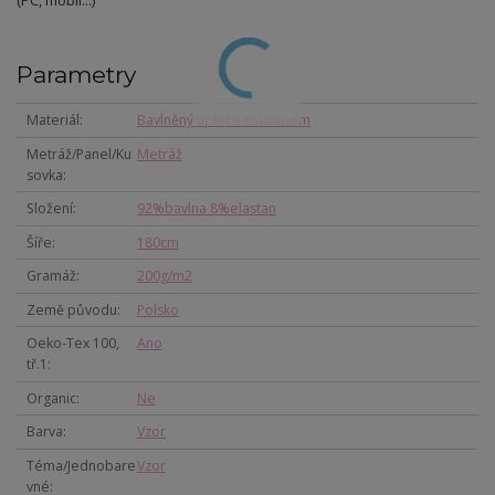
(PC, mobil...)
Parametry
Materiál
Bavlněný úplet s elastanem
Metráž/Panel/Ku
Metráž
sovka
Složení
92%bavlna 8%elastan
Šíře
180cm
Gramáž
200g/m2
Země původu
Polsko
Oeko-Tex 100,
Ano
tř.1
Organic
Ne
Barva
Vzor
Téma/Jednobare
Vzor
vné