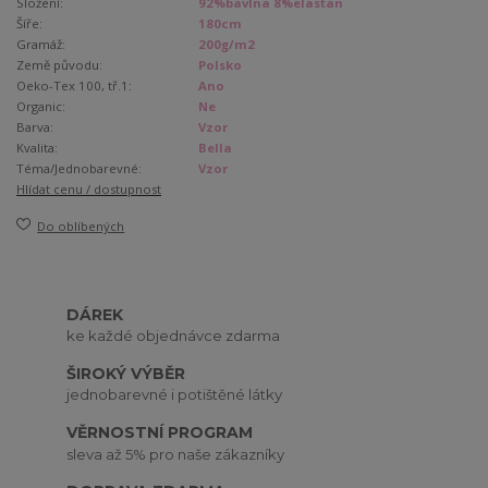
Složení:
92%bavlna 8%elastan
Šíře:
180cm
Gramáž:
200g/m2
Země původu:
Polsko
Oeko-Tex 100, tř.1:
Ano
Organic:
Ne
Barva:
Vzor
Kvalita:
Bella
Téma/Jednobarevné:
Vzor
Hlídat cenu / dostupnost
Do oblíbených
DÁREK
ke každé objednávce zdarma
ŠIROKÝ VÝBĚR
jednobarevné i potištěné látky
VĚRNOSTNÍ PROGRAM
sleva až 5% pro naše zákazníky