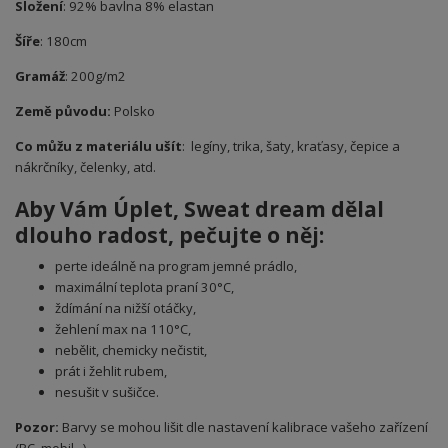
Složení
: 92% bavlna 8% elastan
Šíře
: 180cm
Gramáž
: 200g/m2
Země původu:
Polsko
Co můžu z materiálu ušít
: legíny, trika, šaty, kraťasy, čepice a
nákrčníky, čelenky, atd.
Aby Vám Úplet
, Sweat dream
dělal
dlouho radost, pečujte o něj:
perte ideálně na program jemné prádlo,
maximální teplota praní 30°C,
ždímání na nižší otáčky,
žehlení max na 110°C,
nebělit, chemicky nečistit,
prát i žehlit rubem,
nesušit v sušičce.
Pozor:
Barvy se mohou lišit dle nastavení kalibrace vašeho zařízení