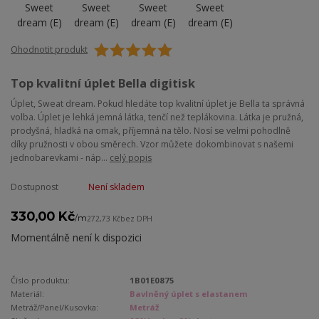
Ohodnotit produkt
Top kvalitní úplet Bella digitisk
Úplet, Sweat dream. Pokud hledáte top kvalitní úplet je Bella ta správná
volba. Úplet je lehká jemná látka, tenčí než teplákovina. Látka je pružná,
prodyšná, hladká na omak, příjemná na tělo. Nosí se velmi pohodlně
díky pružnosti v obou směrech. Vzor můžete dokombinovat s našemi
jednobarevkami - náp...
celý popis
Dostupnost
Není skladem
330,00 Kč
/
m
272,73 Kč
bez DPH
Momentálně není k dispozici
Číslo produktu:
1B01E0875
Materiál:
Bavlněný úplet s elastanem
Metráž/Panel/Kusovka:
Metráž