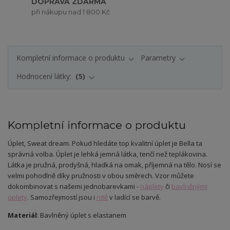
DOPRAVA ZDARMA
při nákupu nad 1 800 Kč
Kompletní informace o produktu
Parametry
Hodnocení látky:
5
Kompletní informace o produktu
Úplet
, Sweat dream
.
Pokud hledáte top kvalitní úplet je Bella ta
správná volba. Úplet je lehká jemná látka, tenčí než teplákovina.
Látka je pružná, prodyšná, hladká na omak, příjemná na tělo. Nosí se
velmi pohodlně díky pružnosti v obou směrech. Vzor můžete
dokombinovat s našemi jednobarevkami -
náplety
či
bavlněnými
úplety
. Samozřejmostí jsou i
nitě
v ladící se barvě.
Materiál
: Bavlněný úplet s elastanem