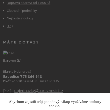
Doprava zdarma od 1 800 Kč
Obchodní podmínky
Nejčastější dotazy
Blog
MÁTE DOTAZ?
Barevné šití
Blanka Hubnerová
Expedice 775 866 913
Po-Čt 9-15:30 Pá 9-14:30 Pauza 13-13:45
objednavky@barevnesiti.cz
Abychom zajistili tvůj pohodový nákup využíváme soubory
cookie.