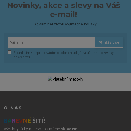
Novinky, akce a slevy na Váš
e-mail!
Ať vám neutečou výjimečné kousky
Přihlásit se
Souhlasím se
zpracováním osobních údajů
za účelem rozesílky
newsletteru.
O NÁS
B
A
R
E
V
N
É
ŠITÍ!
Všechny látky na eshopu máme
skladem
.