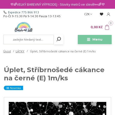
💜🌈VELKÝ BAREVNÝ VÝPRODEJ - Stovky metrů ve slevě!👀🌈💜
Expedice 775 866 913
CZK
Po-Čt 9-15:30 Pá 9-14:30 Pauza 13-13:45
0
0,00 Kč
Menu
Úvod
LÁTKY
Úplet, Stříbrnošedé cákance na černé (E) 1m/ks
Úplet, Stříbrnošedé cákance
na černé (E) 1m/ks
🆕 Novinka