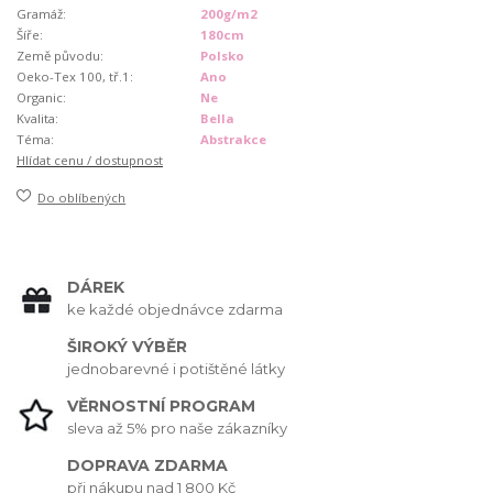
Gramáž:
200g/m2
Šíře:
180cm
Země původu:
Polsko
Oeko-Tex 100, tř.1:
Ano
Organic:
Ne
Kvalita:
Bella
Téma:
Abstrakce
Hlídat cenu / dostupnost
Do oblíbených
DÁREK
ke každé objednávce zdarma
ŠIROKÝ VÝBĚR
jednobarevné i potištěné látky
VĚRNOSTNÍ PROGRAM
sleva až 5% pro naše zákazníky
DOPRAVA ZDARMA
při nákupu nad 1 800 Kč