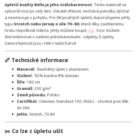
úpletů kvality Bella je jeho stálobarevnost.
Tento materiál se
výborně nosí po celý den. Odvádí vlhkost, nechává pokožku dýchat
a neomezuje v pohybu. Pro šití pružných úpletů doporučujeme jehly
typu
Stretch nebo Jersey o síle 70–80
, které díky zaoblenému
hrotu nepoškodí vlákna. Jehly můžete koupit
zde
.
Vzor můžete
dokombinovat s našemi jednobarevkami - náplety či úplety.
Samozřejmostí jsou i nitě v ladicí barvě.
📏 Technické informace
Materiál:
Bavlněný úplet s elastanem
Složení:
92% bavlna 8% elastan
Šíře:
180 cm
Gramáž:
200 g/m²
Země původu:
Polsko
Certifikát:
Oekotex Standard 100, třida I. - vhodné prot děti
do 3let
Jehla:
Stretch, 70-80
✂️ Co lze z úpletu ušít