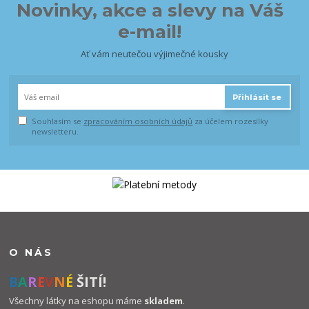
Novinky, akce a slevy na Váš
e-mail!
Ať vám neutečou výjimečné kousky
Přihlásit se
Souhlasím se
zpracováním osobních údajů
za účelem rozesílky
newsletteru.
O NÁS
B
A
R
E
V
N
É
ŠITÍ!
Všechny látky na eshopu máme
skladem
.