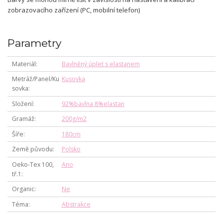
zobrazovacího zařízení (PC, mobilní telefon)
Parametry
Materiál
Bavlněný úplet s elastanem
Metráž/Panel/Ku
Kusovka
sovka
Složení
92%bavlna 8%elastan
Gramáž
200g/m2
Šíře
180cm
Země původu
Polsko
Oeko-Tex 100,
Ano
tř.1
Organic
Ne
Téma
Abstrakce