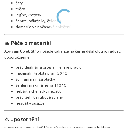
šaty
trička
legíny, kraťasy
čepice, nákrčníky, čelenky
domácí a volnočasové oblečení
🧺 Péče o materiál
Aby vám Úplet, Stříbrnošedé cákance na černé dělal dlouho radost,
doporučujeme:
prát ideálně na program jemné prádlo
maximální teplota praní 30 °C
ždímání na nižší otáčky
žehlení maximálně na 110 °C
nebělit a chemicky nečistit
prát i žehlit z rubové strany
nesušit v sušičce
⚠️ Upozornění
Barvy se mohou mírně lišit v závislosti na nastavení a kalibraci