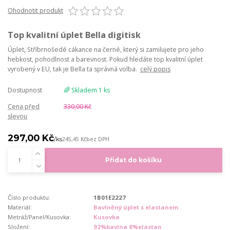
Ohodnotit produkt
Top kvalitní úplet Bella digitisk
Úplet, Stříbrnošedé cákance na černé, který si zamilujete pro jeho
hebkost, pohodlnost a barevnost. Pokud hledáte top kvalitní úplet
vyrobený v EU, tak je Bella ta správná volba.
celý popis
Dostupnost
🌈 Skladem 1 ks
Cena před
330,00 Kč
slevou
297,00 Kč
/
ks
245,45 Kč
bez DPH
Přidat do košíku
Číslo produktu:
1B01E2227
Materiál:
Bavlněný úplet s elastanem
Metráž/Panel/Kusovka:
Kusovka
Složení:
92%bavlna 8%elastan