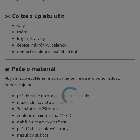
✂️ Co lze z úpletu ušít
šaty
trička
legíny, kraťasy
čepice, nákrčníky, čelenky
domácí a volnočasové oblečení
🧺 Péče o materiál
Aby vám úplet Skleněné střepy na černé dělal dlouho radost,
doporučujeme:
prát ideálně na program jemné prádlo
maximální teplota praní 30 °C
ždímání na nižší otáčky
žehlení maximálně na 110 °C
nebělit a chemicky nečistit
prát i žehlit z rubové strany
nesušit v sušičce