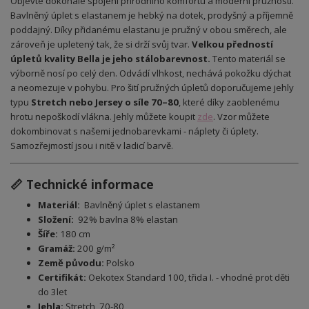
Objevte dokonalé spojení přírodního komfortu a moderní pružnosti.
Bavlněný úplet s elastanem je hebký na dotek, prodyšný a příjemně
poddajný. Díky přidanému elastanu je pružný v obou směrech, ale
zároveň je upletený tak, že si drží svůj tvar.
Velkou předností
úpletů kvality Bella je jeho stálobarevnost.
Tento materiál se
výborně nosí po celý den. Odvádí vlhkost, nechává pokožku dýchat
a neomezuje v pohybu. Pro šití pružných úpletů doporučujeme jehly
typu
Stretch nebo Jersey o síle 70–80
, které díky zaoblenému
hrotu nepoškodí vlákna. Jehly můžete koupit
zde
.
Vzor můžete
dokombinovat s našemi jednobarevkami - náplety či úplety.
Samozřejmostí jsou i nitě v ladicí barvě.
📏 Technické informace
Materiál:
Bavlněný úplet s elastanem
Složení:
92% bavlna 8% elastan
Šíře:
180 cm
Gramáž:
200 g/m²
Země původu:
Polsko
Certifikát:
Oekotex Standard 100, třida I. - vhodné prot děti
do 3let
Jehla:
Stretch, 70-80