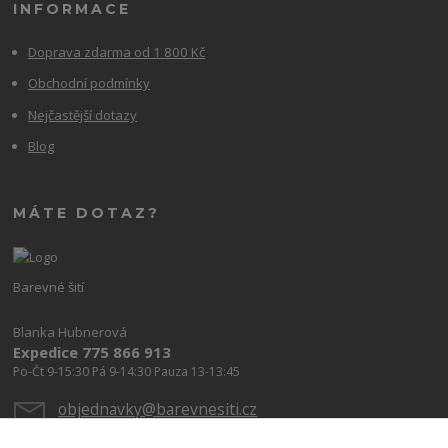
INFORMACE
Doprava zdarma od 1 800 Kč
Obchodní podmínky
Nejčastější dotazy
Blog
MÁTE DOTAZ?
Barevné šití
Blanka Hubnerová
Expedice 775 866 913
Po-Čt 9-15:30 Pá 9-14:30 Pauza 13-13:45
objednavky@barevnesiti.cz