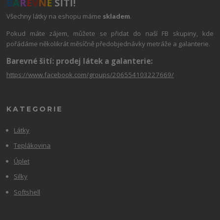
B
A
R
E
V
N
É
ŠITÍ!
Všechny látky na eshopu máme
skladem
.
Pokud máte zájem, můžete se přidat do naší FB skupiny, kde
pořádáme několikrát měsíčně předobjednávky metráže a galanterie.
Barevné šití: prodej látek a galanterie:
https://www.facebook.com/groups/206554103227669/
KATEGORIE
Látky
Teplákovina
Úplet
Silky
Softshell