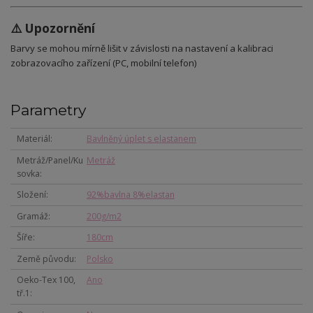
⚠️ Upozornění
Barvy se mohou mírně lišit v závislosti na nastavení a kalibraci
zobrazovacího zařízení (PC, mobilní telefon)
Parametry
Materiál
Bavlněný úplet s elastanem
Metráž/Panel/Ku
Metráž
sovka
Složení
92%bavlna 8%elastan
Gramáž
200g/m2
Šíře
180cm
Země původu
Polsko
Oeko-Tex 100,
Ano
tř.1