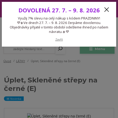
Využij 7% slevu na celý nákup s kódem PRAZDNINY! 💜☀️Ve dnech 27.
DOVOLENÁ 27. 7. – 9. 8. 2026
7. – 9. 8. 2026 čerpáme dovolenou. Objednávky přijaté v tomto období
odešleme ihned po našem návratu.☀️💜
Využij 7% slevu na celý nákup s kódem PRAZDNINY!
Expedice 775 866 913
💜☀️Ve dnech 27. 7. – 9. 8. 2026 čerpáme dovolenou.
CZK
Po-Čt 9-15:30 Pá 9-14:30 Pauza 13-13:45
Objednávky přijaté v tomto období odešleme ihned po našem
návratu.☀️💜
0
0,00 Kč
Zavřít
Menu
Úvod
LÁTKY
Úplet, Skleněné střepy na černé (E)
Úplet, Skleněné střepy na
černé (E)
🆕 Novinka