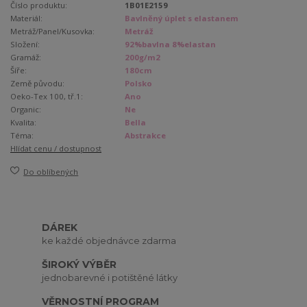
Číslo produktu:
1B01E2159
Materiál:
Bavlněný úplet s elastanem
Metráž/Panel/Kusovka:
Metráž
Složení:
92%bavlna 8%elastan
Gramáž:
200g/m2
Šíře:
180cm
Země původu:
Polsko
Oeko-Tex 100, tř.1:
Ano
Organic:
Ne
Kvalita:
Bella
Téma:
Abstrakce
Hlídat cenu / dostupnost
Do oblíbených
DÁREK
ke každé objednávce zdarma
ŠIROKÝ VÝBĚR
jednobarevné i potištěné látky
VĚRNOSTNÍ PROGRAM