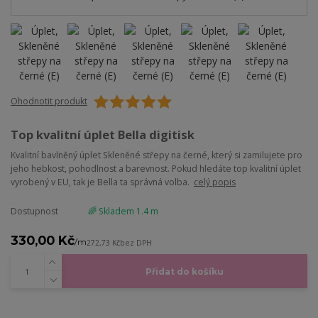
Ohodnotit produkt
Top kvalitní úplet Bella digitisk
Kvalitní bavlněný úplet Skleněné střepy na černé, který si zamilujete pro
jeho hebkost, pohodlnost a barevnost. Pokud hledáte top kvalitní úplet
vyrobený v EU, tak je Bella ta správná volba.
celý popis
Dostupnost
🌈 Skladem 1.4 m
330,00 Kč
/
m
272,73 Kč
bez DPH
Přidat do košíku