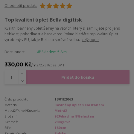
Ohodnotit produkt
Top kvalitní úplet Bella digitisk
Kvalitní bavlněný úplet Šelmy na větvích, který si zamilujete pro jeho
hebkost, pohodlnost a barevnost. Pokud hledáte top kvalitní úplet
vyrobený v EU, tak je Bella ta správná volba.
celý popis
Dostupnost
🌈 Skladem 5.8 m
330,00 Kč
/
m
272,73 Kč
bez DPH
Přidat do košíku
Číslo produktu:
1B01E2063
Materiál:
Bavlněný úplet s elastanem
Metráž/Panel/Kusovka:
Metráž
Složení:
92%bavlna 8%elastan
Gramáž:
200g/m2
Šíře:
180cm
Země původu:
Polsko