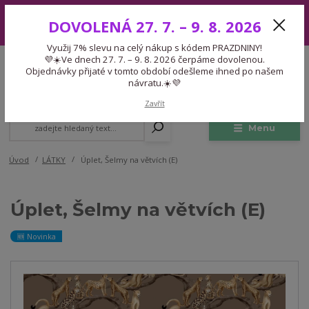
Využij 7% slevu na celý nákup s kódem PRAZDNINY! 💜☀️Ve dnech 27.
DOVOLENÁ 27. 7. – 9. 8. 2026
7. – 9. 8. 2026 čerpáme dovolenou. Objednávky přijaté v tomto období
odešleme ihned po našem návratu.☀️💜
Využij 7% slevu na celý nákup s kódem PRAZDNINY!
Expedice 775 866 913
💜☀️Ve dnech 27. 7. – 9. 8. 2026 čerpáme dovolenou.
CZK
Po-Čt 9-15:30 Pá 9-14:30 Pauza 13-13:45
Objednávky přijaté v tomto období odešleme ihned po našem
návratu.☀️💜
0
0,00 Kč
Zavřít
Menu
Úvod
LÁTKY
Úplet, Šelmy na větvích (E)
Úplet, Šelmy na větvích (E)
🆕 Novinka