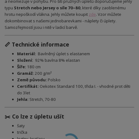
a neomezuje v pohybu. Pro šití pružných úpletů doporučujeme jehly
typu
Stretch nebo Jersey o síle 70–80
, které díky zaoblenému
hrotu nepoškodí vlákna. Jehly můžete koupit
zde
.
Vzor můžete
dokombinovat s našemi jednobarevkami - náplety či úplety.
Samozřejmostí jsou i nitě v ladicí barvě.
📏 Technické informace
Materiál:
Bavlněný úplet s elastanem
Složení:
92% bavlna 8% elastan
Šíře:
180 cm
Gramáž:
200 g/m²
Země původu:
Polsko
Certifikát:
Oekotex Standard 100, třida I. - vhodné prot děti
do 3let
Jehla:
Stretch, 70-80
✂️ Co lze z úpletu ušít
šaty
trička
legíny, kraťasy