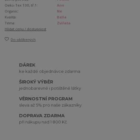
Oeko-Tex 100, tř.1:
Ano
Organic:
Ne
Kvalita:
Bella
Téma:
Zvířata
Hlídat cenu / dostupnost
Do oblíbených
DÁREK
ke každé objednávce zdarma
ŠIROKÝ VÝBĚR
jednobarevné i potištěné látky
VĚRNOSTNÍ PROGRAM
sleva až 5% pro naše zákazníky
DOPRAVA ZDARMA
při nákupu nad 1 800 Kč