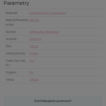
Parametry
Materiál
Bavlněný úplet s elastanem
Metráž/Panel/Ku
Metráž
sovka
Složení
92%bavlna 8%elastan
Gramáž
200g/m2
Šíře
180cm
Země původu
Polsko
Oeko-Tex 100,
Ano
tř.1
Organic
Ne
Téma
Zvířata
Potřebujete pomoci?