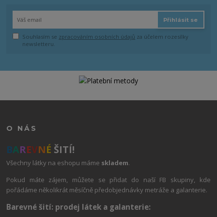
Přihlásit se
Souhlasím se
zpracováním osobních údajů
za účelem rozesílky
newsletteru.
O NÁS
B
A
R
E
V
N
É
ŠITÍ!
Všechny látky na eshopu máme
skladem
.
Pokud máte zájem, můžete se přidat do naší FB skupiny, kde
pořádáme několikrát měsíčně předobjednávky metráže a galanterie.
Barevné šití: prodej látek a galanterie: