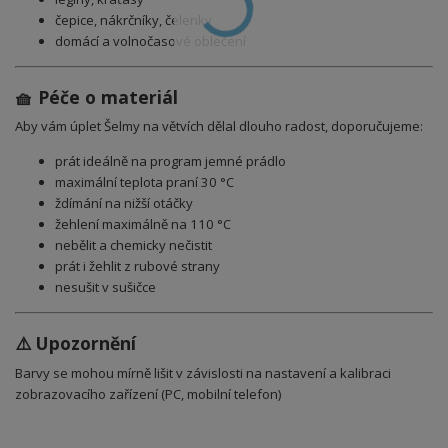
čepice, nákrčníky, čelenky
domácí a volnočasové oblečení
🧺 Péče o materiál
Aby vám úplet Šelmy na větvích dělal dlouho radost, doporučujeme:
prát ideálně na program jemné prádlo
maximální teplota praní 30 °C
ždímání na nižší otáčky
žehlení maximálně na 110 °C
nebělit a chemicky nečistit
prát i žehlit z rubové strany
nesušit v sušičce
⚠️ Upozornění
Barvy se mohou mírně lišit v závislosti na nastavení a kalibraci
zobrazovacího zařízení (PC, mobilní telefon)