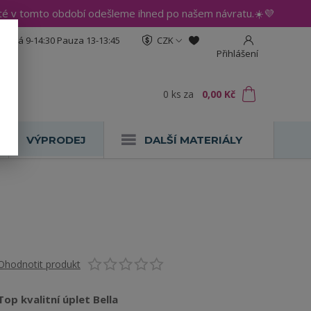
até v tomto období odešleme ihned po našem návratu.☀️💜
:30 Pá 9-14:30 Pauza 13-13:45
CZK
Přihlášení
0
ks
za
0,00 Kč
VÝPRODEJ
DALŠÍ MATERIÁLY
Ohodnotit produkt
Top kvalitní úplet Bella