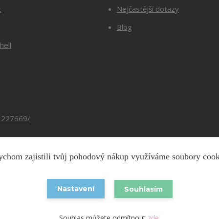
t
Nejčastější dotazy
Blog
hell
3227669/
chom zajistili tvůj pohodový nákup využíváme soubory coo
Copyright © 2026 Barevnesiti.cz
Nastavení
Souhlasím
Vytvořeno na
Eshop-rychle.cz
Souhlas můžete odmítnout
zde
.