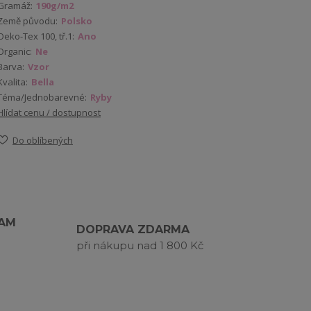
Gramáž:
190g/m2
Země původu:
Polsko
Oeko-Tex 100, tř.1:
Ano
Organic:
Ne
Barva:
Vzor
Kvalita:
Bella
Téma/Jednobarevné:
Ryby
Hlídat cenu / dostupnost
Do oblíbených
RAM
DOPRAVA ZDARMA
při nákupu nad 1 800 Kč