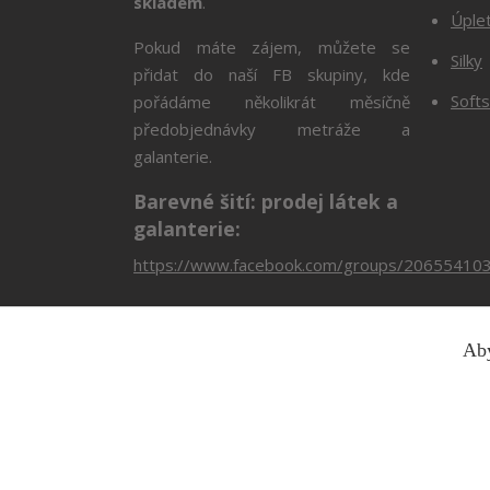
skladem
.
Úple
Pokud máte zájem, můžete se
Silky
přidat do naší FB skupiny, kde
Softs
pořádáme několikrát měsíčně
předobjednávky metráže a
galanterie.
Barevné šití: prodej látek a
galanterie:
https://www.facebook.com/groups/20655410
Aby