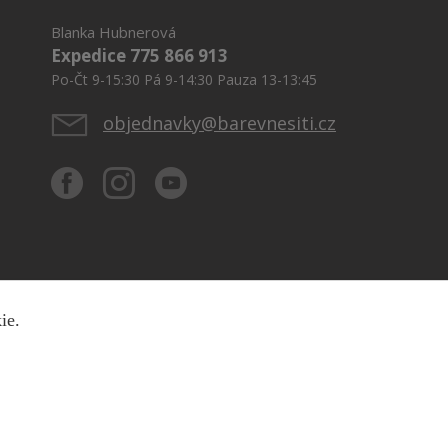
Blanka Hubnerová
Expedice 775 866 913
Po-Čt 9-15:30 Pá 9-14:30 Pauza 13-13:45
objednavky@barevnesiti.cz
kie.