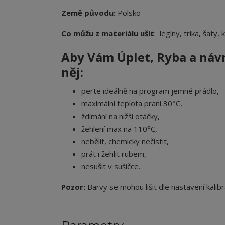
Země původu:
Polsko
Co můžu z materiálu ušít
: legíny, trika, šaty,
Aby Vám Úplet
, Ryba a ná
něj:
perte ideálně na program jemné prádlo,
maximální teplota praní 30°C,
ždímání na nižší otáčky,
žehlení max na 110°C,
nebělit, chemicky nečistit,
prát i žehlit rubem,
nesušit v sušičce.
Pozor:
Barvy se mohou lišit dle nastavení kalibr