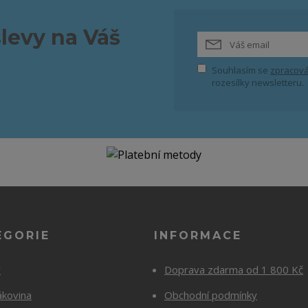
slevy na Váš
Souhlasím se
zpracová
rozesílky newsletteru.
EGORIE
INFORMACE
y
Doprava zdarma od 1 800 Kč
ákovina
Obchodní podmínky