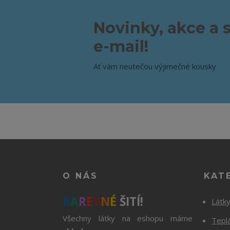
Novinky, akce a 
e-mail!
Ať vám neutečou výjimečné kousky
O NÁS
KAT
B
A
R
E
V
N
É
ŠITÍ!
Látk
Všechny látky na eshopu máme
Tepl