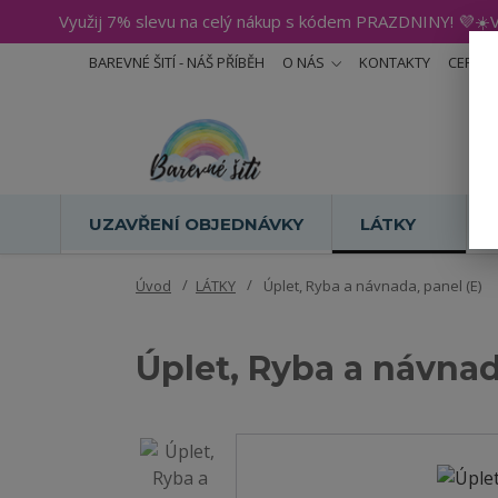
Využij 7% slevu na celý nákup s kódem PRAZDNINY! 💜☀️V
BAREVNÉ ŠITÍ - NÁŠ PŘÍBĚH
O NÁS
KONTAKTY
CERTIF
UZAVŘENÍ OBJEDNÁVKY
LÁTKY
Úvod
LÁTKY
Úplet, Ryba a návnada, panel (E)
Úplet, Ryba a návnad