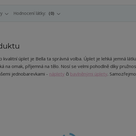
ry
Hodnocení látky:
0
duktu
kvalitní úplet je Bella ta správná volba. Úplet je lehká jemná látka
dká na omak, příjemná na tělo. Nosí se velmi pohodlně díky pružnos
ašemi jednobarevkami -
náplety
či
bavlněnými úplety
. Samozřejmos