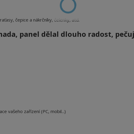
 kraťasy, čepice a nákrčníky, čelenky, atd.
vnada, panel
dělal dlouho radost, peču
ace vašeho zařízení (PC, mobil...)