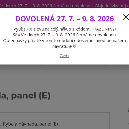
e dnech 27. 7. – 9. 8. 2026 čerpáme dovolenou. Objednávky přij
IKÁTY
BLOG
DOVOLENÁ 27. 7. – 9. 8. 2026
Expedice 775 866 913
Po-Čt 9-15
Využij 7% slevu na celý nákup s kódem PRAZDNINY!
💜☀️Ve dnech 27. 7. – 9. 8. 2026 čerpáme dovolenou.
Hledat
Objednávky přijaté v tomto období odešleme ihned po našem
návratu.☀️💜
Zavřít
GALANTERIE
PŘEDOBJEDNÁVKY
LÉTO
a, panel (E)