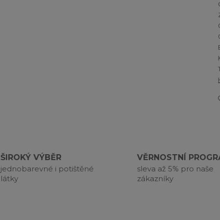
ŠIROKÝ VÝBĚR
VĚRNOSTNÍ PROG
jednobarevné i potištěné
sleva až 5% pro naše
látky
zákazníky