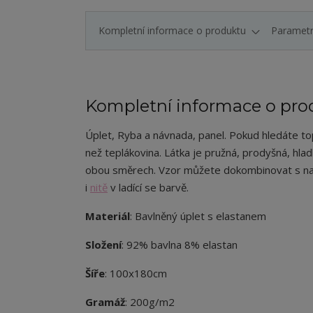
Kompletní informace o produktu
Paramet
Kompletní informace o pro
Úplet
, Ryba a návnada, panel.
Pokud hledáte top 
než teplákovina. Látka je pružná, prodyšná, hla
obou směrech. Vzor můžete dokombinovat s n
i
nitě
v ladící se barvě.
Materiál
: Bavlněný úplet s elastanem
Složení
: 92% bavlna 8% elastan
Šíře
: 100x180cm
Gramáž
: 200g/m2