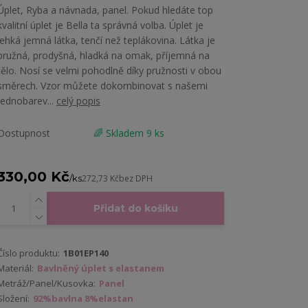
Úplet, Ryba a návnada, panel. Pokud hledáte top
kvalitní úplet je Bella ta správná volba. Úplet je
lehká jemná látka, tenčí než teplákovina. Látka je
pružná, prodyšná, hladká na omak, příjemná na
tělo. Nosí se velmi pohodlně díky pružnosti v obou
směrech. Vzor můžete dokombinovat s našemi
jednobarev...
celý popis
Dostupnost
🌈 Skladem 9 ks
330,00 Kč
/
ks
272,73 Kč
bez DPH
Přidat do košíku
Číslo produktu:
1B01EP140
Materiál:
Bavlněný úplet s elastanem
Metráž/Panel/Kusovka:
Panel
Složení:
92%bavlna 8%elastan