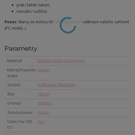
prát i žehlit rubem,
nesušit v sušičce.
Pozor:
Barvy se mohou lišit dle nastavení kalibrace vašeho zařízení
(PC, mobil...)
Parametry
Materiál
Bavlněný úplet s elastanem
Metráž/Panel/Ku
Metráž
sovka
Složení
92%bavlna 8%elastan
Šíře
180cm
Gramáž
200g/m2
Země původu
Polsko
Oeko-Tex 100,
Ano
tř.1