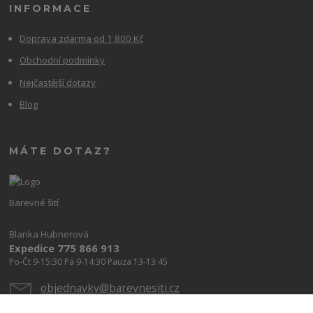
INFORMACE
Doprava zdarma od 1 800 Kč
Obchodní podmínky
Nejčastější dotazy
Blog
MÁTE DOTAZ?
Barevné šití
Blanka Hubnerová
Expedice 775 866 913
Po-Čt 9-15:30 Pá 9-14:30 Pauza 13-13:45
objednavky@barevnesiti.cz