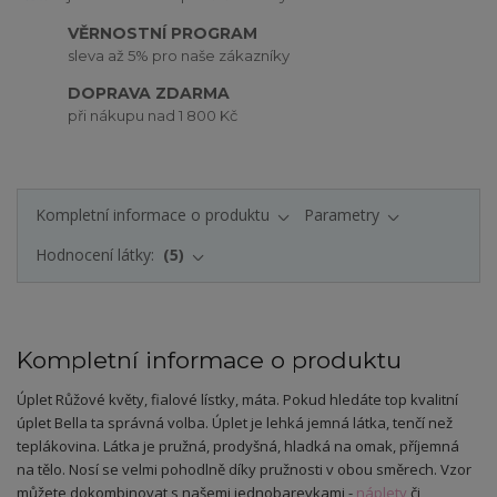
VĚRNOSTNÍ PROGRAM
sleva až 5% pro naše zákazníky
DOPRAVA ZDARMA
při nákupu nad 1 800 Kč
Kompletní informace o produktu
Parametry
Hodnocení látky:
5
Kompletní informace o produktu
Úplet Růžové květy, fialové lístky, máta. Pokud hledáte top kvalitní
úplet Bella ta správná volba. Úplet je lehká jemná látka, tenčí než
teplákovina. Látka je pružná, prodyšná, hladká na omak, příjemná
na tělo. Nosí se velmi pohodlně díky pružnosti v obou směrech. Vzor
můžete dokombinovat s našemi jednobarevkami -
náplety
či