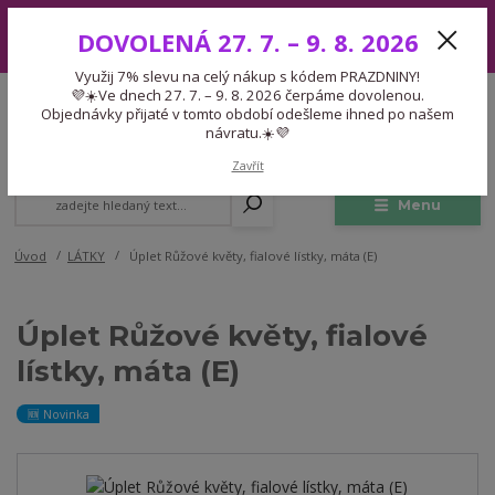
Využij 7% slevu na celý nákup s kódem PRAZDNINY! 💜☀️Ve dnech 27.
DOVOLENÁ 27. 7. – 9. 8. 2026
7. – 9. 8. 2026 čerpáme dovolenou. Objednávky přijaté v tomto období
odešleme ihned po našem návratu.☀️💜
Využij 7% slevu na celý nákup s kódem PRAZDNINY!
Expedice 775 866 913
💜☀️Ve dnech 27. 7. – 9. 8. 2026 čerpáme dovolenou.
CZK
Po-Čt 9-15:30 Pá 9-14:30 Pauza 13-13:45
Objednávky přijaté v tomto období odešleme ihned po našem
návratu.☀️💜
0
0,00 Kč
Zavřít
Menu
Úvod
LÁTKY
Úplet Růžové květy, fialové lístky, máta (E)
Úplet Růžové květy, fialové
lístky, máta (E)
🆕 Novinka