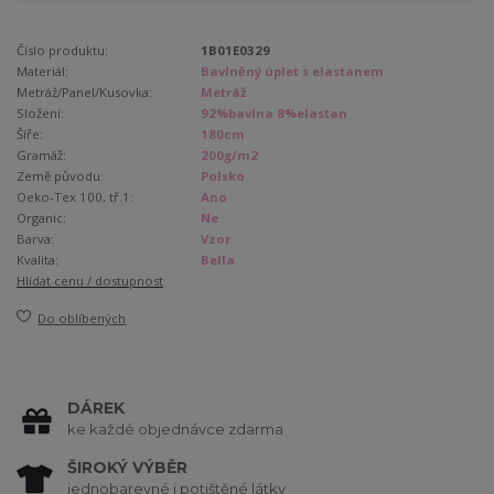
Číslo produktu:
1B01E0329
Materiál:
Bavlněný úplet s elastanem
Metráž/Panel/Kusovka:
Metráž
Složení:
92%bavlna 8%elastan
Šíře:
180cm
Gramáž:
200g/m2
Země původu:
Polsko
Oeko-Tex 100, tř.1:
Ano
Organic:
Ne
Barva:
Vzor
Kvalita:
Bella
Hlídat cenu / dostupnost
Do oblíbených
DÁREK
ke každé objednávce zdarma
ŠIROKÝ VÝBĚR
jednobarevné i potištěné látky