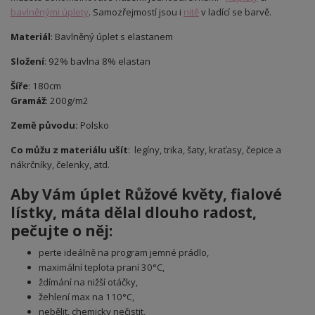
bavlněnými úplety
. Samozřejmostí jsou i
nitě
v ladící se barvě.
Materiál
: Bavlněný úplet s elastanem
Složení
: 92% bavlna 8% elastan
Šíře
: 180cm
Gramáž
: 200g/m2
Země původu:
Polsko
Co můžu z materiálu ušít
: legíny, trika, šaty, kraťasy, čepice a
nákrčníky, čelenky, atd.
Aby Vám úplet Růžové květy, fialové
lístky, máta dělal dlouho radost,
pečujte o něj:
perte ideálně na program jemné prádlo,
maximální teplota praní 30°C,
ždímání na nižší otáčky,
žehlení max na 110°C,
nebělit, chemicky nečistit,