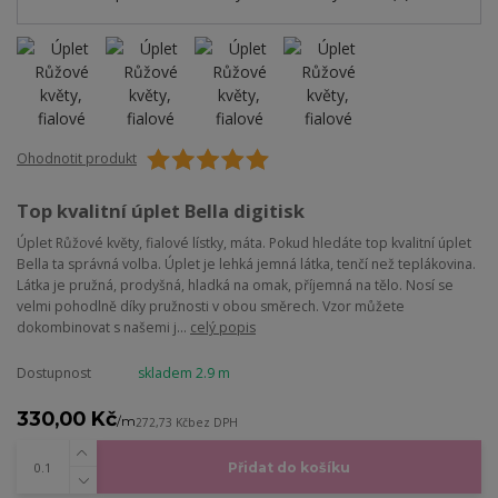
Ohodnotit produkt
Top kvalitní úplet Bella digitisk
Úplet Růžové květy, fialové lístky, máta. Pokud hledáte top kvalitní úplet
Bella ta správná volba. Úplet je lehká jemná látka, tenčí než teplákovina.
Látka je pružná, prodyšná, hladká na omak, příjemná na tělo. Nosí se
velmi pohodlně díky pružnosti v obou směrech. Vzor můžete
dokombinovat s našemi j...
celý popis
Dostupnost
skladem 2.9 m
330,00 Kč
/
m
272,73 Kč
bez DPH
Přidat do košíku