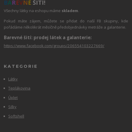
B
A
R
E
V
N
É
ŠITÍ!
Všechny látky na eshopu máme
skladem
.
Pokud máte zájem, můžete se přidat do naší FB skupiny, kde
pořádáme několikrát měsíčně předobjednávky metráže a galanterie.
Barevné šití: prodej látek a galanterie:
https://www.facebook.com/groups/206554103227669/
KATEGORIE
Látky
Teplákovina
Úplet
Silky
Softshell