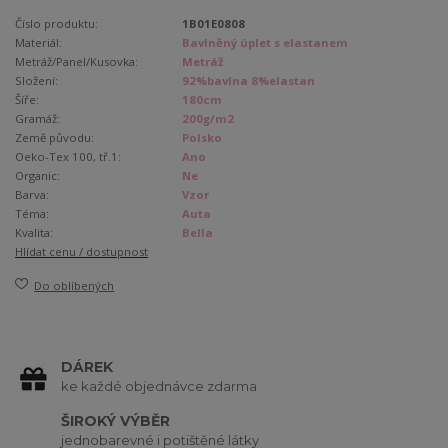
Číslo produktu:
1B01E0808
Materiál:
Bavlněný úplet s elastanem
Metráž/Panel/Kusovka:
Metráž
Složení:
92%bavlna 8%elastan
Šíře:
180cm
Gramáž:
200g/m2
Země původu:
Polsko
Oeko-Tex 100, tř.1:
Ano
Organic:
Ne
Barva:
Vzor
Téma:
Auta
Kvalita:
Bella
Hlídat cenu / dostupnost
Do oblíbených
DÁREK
ke každé objednávce zdarma
ŠIROKÝ VÝBĚR
jednobarevné i potištěné látky