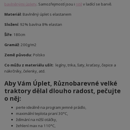
bavlněnými úplety
. Samozřejmostí jsou i
nitě
v ladící se barvě.
Materiál
: Bavlněný úplet s elastanem
Složení
: 92% bavlna 8% elastan
Šíře
: 180cm
Gramáž
: 200g/m2
Země původu:
Polsko
Co můžu z materiálu ušít
: legíny, trika, šaty, kraťasy, čepice a
nákrčníky, čelenky, atd.
Aby Vám Úplet
, Různobarevné velké
traktory
dělal dlouho radost, pečujte
o něj:
perte ideálně na program jemné prádlo,
maximální teplota praní 30°C,
ždímání na nižší otáčky,
žehlení max na 110°C,