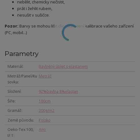
nebělit, chemicky nečistit,
prát i žehlit rubem,
nesušit v sušičce.
Pozor:
Barvy se mohou lišit dle nastavení kalibrace vašeho zařízení
(PC, mobil...)
Parametry
Materiál
Bavlněný úplet s elastanem
Metráž/Panel/Ku
Metráž
sovka
Složení
92%bavlna 8%elastan
Šíře
180cm
Gramáž
200g/m2
Země původu
Polsko
Oeko-Tex 100,
Ano
tř.1