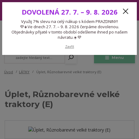
Využij 7% slevu na celý nákup s kódem PRAZDNINY! 💜☀️Ve dnech 27.
DOVOLENÁ 27. 7. – 9. 8. 2026
7. – 9. 8. 2026 čerpáme dovolenou. Objednávky přijaté v tomto období
odešleme ihned po našem návratu.☀️💜
Využij 7% slevu na celý nákup s kódem PRAZDNINY!
Expedice 775 866 913
💜☀️Ve dnech 27. 7. – 9. 8. 2026 čerpáme dovolenou.
CZK
Po-Čt 9-15:30 Pá 9-14:30 Pauza 13-13:45
Objednávky přijaté v tomto období odešleme ihned po našem
návratu.☀️💜
0
0,00 Kč
Zavřít
Menu
Úvod
LÁTKY
Úplet, Různobarevné velké traktory (E)
Úplet, Různobarevné velké
traktory (E)