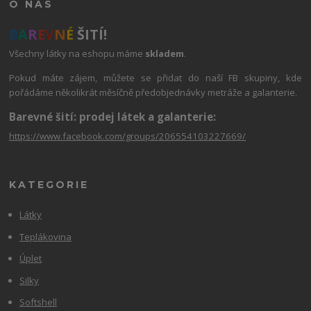
O NÁS
B
A
R
E
V
N
É
ŠITÍ!
Všechny látky na eshopu máme
skladem
.
Pokud máte zájem, můžete se přidat do naší FB skupiny, kde
pořádáme několikrát měsíčně předobjednávky metráže a galanterie.
Barevné šití: prodej látek a galanterie:
https://www.facebook.com/groups/206554103227669/
KATEGORIE
Látky
Teplákovina
Úplet
Silky
Softshell