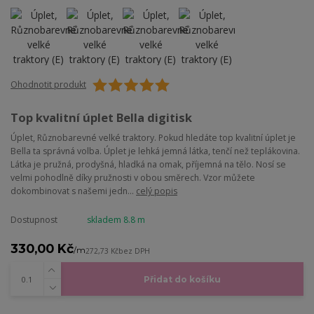
Ohodnotit produkt
Top kvalitní úplet Bella digitisk
Úplet, Různobarevné velké traktory. Pokud hledáte top kvalitní úplet je
Bella ta správná volba. Úplet je lehká jemná látka, tenčí než teplákovina.
Látka je pružná, prodyšná, hladká na omak, příjemná na tělo. Nosí se
velmi pohodlně díky pružnosti v obou směrech. Vzor můžete
dokombinovat s našemi jedn...
celý popis
Dostupnost
skladem 8.8 m
330,00 Kč
/
m
272,73 Kč
bez DPH
Přidat do košíku