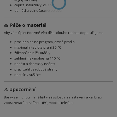
čepice, nákrčníky, čelenky
domácí a volnočasové oblečení
🧺 Péče o materiál
Aby vám úplet Podivné věci dělal dlouho radost, doporučujeme:
prát ideálně na program jemné prádlo
maximální teplota praní 30 °C
ždímání na nižší otáčky
žehlení maximálně na 110 °C
nebělit a chemicky nečistit
prát i žehlit z rubové strany
nesušit v sušičce
⚠️ Upozornění
Barvy se mohou mírně lišit v závislosti na nastavení a kalibraci
zobrazovacího zařízení (PC, mobilní telefon)