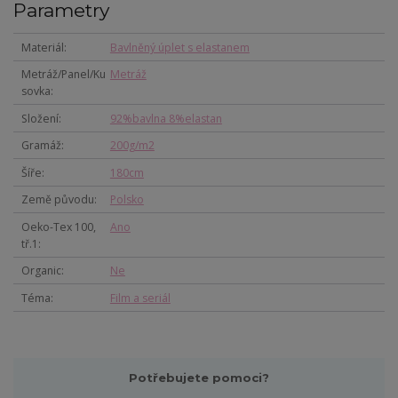
Parametry
Materiál
Bavlněný úplet s elastanem
Metráž/Panel/Ku
Metráž
sovka
Složení
92%bavlna 8%elastan
Gramáž
200g/m2
Šíře
180cm
Země původu
Polsko
Oeko-Tex 100,
Ano
tř.1
Organic
Ne
Téma
Film a seriál
Potřebujete pomoci?