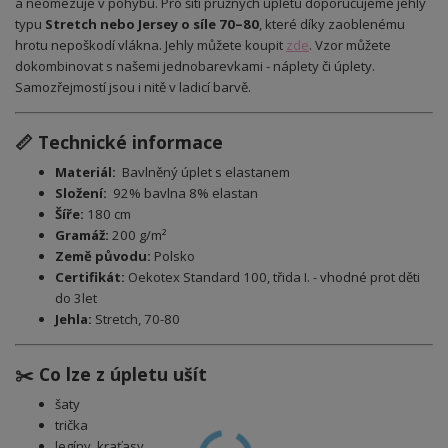
a neomezuje v pohybu. Pro šití pružných úpletů doporučujeme jehly
typu
Stretch nebo Jersey o síle 70–80
, které díky zaoblenému
hrotu nepoškodí vlákna. Jehly můžete koupit
zde
.
Vzor můžete
dokombinovat s našemi jednobarevkami - náplety či úplety.
Samozřejmostí jsou i nitě v ladicí barvě.
📏 Technické informace
Materiál:
Bavlněný úplet s elastanem
Složení:
92% bavlna 8% elastan
Šíře:
180 cm
Gramáž:
200 g/m²
Země původu:
Polsko
Certifikát:
Oekotex Standard 100, třida I. - vhodné prot děti
do 3let
Jehla:
Stretch, 70-80
✂️ Co lze z úpletu ušít
šaty
trička
legíny, kraťasy