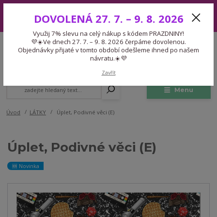
Využij 7% slevu na celý nákup s kódem PRAZDNINY! 💜☀️Ve dnech 27.
DOVOLENÁ 27. 7. – 9. 8. 2026
7. – 9. 8. 2026 čerpáme dovolenou. Objednávky přijaté v tomto období
odešleme ihned po našem návratu.☀️💜
Využij 7% slevu na celý nákup s kódem PRAZDNINY!
Expedice 775 866 913
💜☀️Ve dnech 27. 7. – 9. 8. 2026 čerpáme dovolenou.
CZK
Po-Čt 9-15:30 Pá 9-14:30 Pauza 13-13:45
Objednávky přijaté v tomto období odešleme ihned po našem
návratu.☀️💜
0
0,00 Kč
Zavřít
Menu
Úvod
LÁTKY
Úplet, Podivné věci (E)
Úplet, Podivné věci (E)
🆕 Novinka