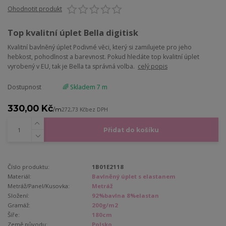
Ohodnotit produkt
Top kvalitní úplet Bella digitisk
Kvalitní bavlněný úplet Podivné věci, který si zamilujete pro jeho
hebkost, pohodlnost a barevnost. Pokud hledáte top kvalitní úplet
vyrobený v EU, tak je Bella ta správná volba.
celý popis
Dostupnost
🌈 Skladem 7 m
330,00 Kč
/
m
272,73 Kč
bez DPH
Přidat do košíku
Číslo produktu:
1B01E2118
Materiál:
Bavlněný úplet s elastanem
Metráž/Panel/Kusovka:
Metráž
Složení:
92%bavlna 8%elastan
Gramáž:
200g/m2
Šíře:
180cm
Země původu:
Polsko