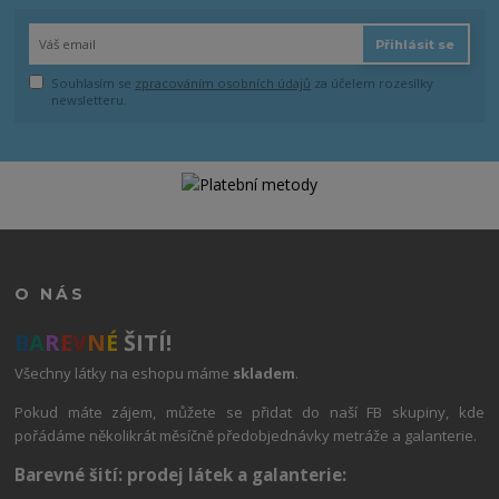
Přihlásit se
Souhlasím se
zpracováním osobních údajů
za účelem rozesílky
newsletteru.
O NÁS
B
A
R
E
V
N
É
ŠITÍ!
Všechny látky na eshopu máme
skladem
.
Pokud máte zájem, můžete se přidat do naší FB skupiny, kde
pořádáme několikrát měsíčně předobjednávky metráže a galanterie.
Barevné šití: prodej látek a galanterie: