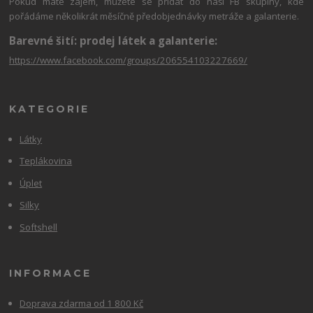
Pokud máte zájem, můžete se přidat do naší FB skupiny, kde
pořádáme několikrát měsíčně předobjednávky metráže a galanterie.
Barevné šití: prodej látek a galanterie:
https://www.facebook.com/groups/206554103227669/
KATEGORIE
Látky
Teplákovina
Úplet
Silky
Softshell
INFORMACE
Doprava zdarma od 1 800 Kč