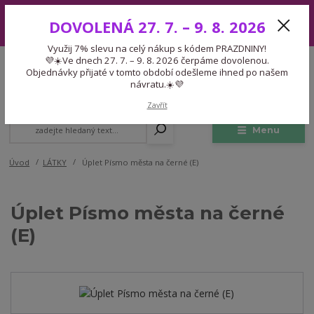
Využij 7% slevu na celý nákup s kódem PRAZDNINY! 💜☀️Ve dnech 27.
DOVOLENÁ 27. 7. – 9. 8. 2026
7. – 9. 8. 2026 čerpáme dovolenou. Objednávky přijaté v tomto období
odešleme ihned po našem návratu.☀️💜
Využij 7% slevu na celý nákup s kódem PRAZDNINY!
Expedice 775 866 913
💜☀️Ve dnech 27. 7. – 9. 8. 2026 čerpáme dovolenou.
CZK
Po-Čt 9-15:30 Pá 9-14:30 Pauza 13-13:45
Objednávky přijaté v tomto období odešleme ihned po našem
návratu.☀️💜
0
0,00 Kč
Zavřít
Menu
Úvod
LÁTKY
Úplet Písmo města na černé (E)
Úplet Písmo města na černé
(E)