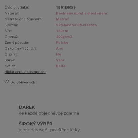
Číslo produktu:
1B01E0059
Materiál:
Bavlněný úplet s elastanem
Metráž/Panel/Kusovka:
Metráž
Složení:
92%bavlna 8%elastan
Šíře:
180cm
Gramáž:
200g/m2
Země původu:
Polsko
Oeko-Tex 100, tř.1:
Ano
Organic:
Ne
Barva:
Vzor
Kvalita:
Bella
Hlídat cenu / dostupnost
Do oblíbených
DÁREK
ke každé objednávce zdarma
ŠIROKÝ VÝBĚR
jednobarevné i potištěné látky