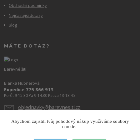
Obchodní podmínky
Nejčastější dotazy
Blog
MÁTE DOTAZ?
Barevné šití
Blanka Hubnerová
Expedice 775 866 913
Po-Čt 9-15:30 Pá 9-14:30 Pauza 13-13:45
objednavky@barevnesiti.cz
Abychom zajistili tvůj pohodový nákup využíváme soubory
cookie.