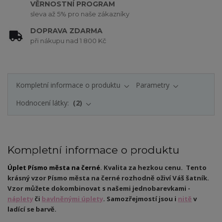
VĚRNOSTNÍ PROGRAM
sleva až 5% pro naše zákazníky
DOPRAVA ZDARMA
při nákupu nad 1 800 Kč
Kompletní informace o produktu
Parametry
Hodnocení látky:
2
Kompletní informace o produktu
Úplet Písmo města na černé
. Kvalita za hezkou cenu. Tento
krásný vzor Písmo města na černé rozhodně oživí Váš šatník.
Vzor můžete dokombinovat s našemi jednobarevkami -
náplety
či
bavlněnými úplety
. Samozřejmostí jsou i
nitě
v
ladící se barvě.