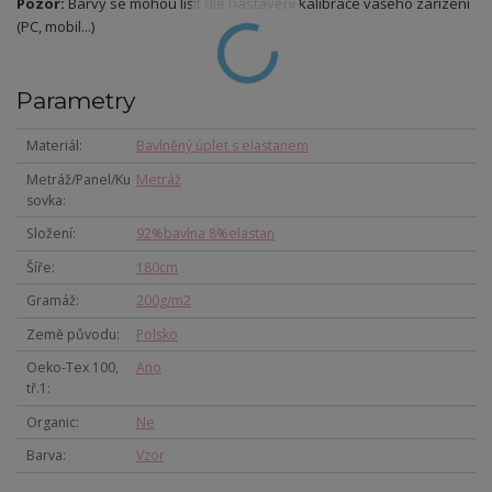
Pozor:
Barvy se mohou lišit dle nastavení kalibrace vašeho zařízení
(PC, mobil...)
Parametry
Materiál
Bavlněný úplet s elastanem
Metráž/Panel/Ku
Metráž
sovka
Složení
92%bavlna 8%elastan
Šíře
180cm
Gramáž
200g/m2
Země původu
Polsko
Oeko-Tex 100,
Ano
tř.1
Organic
Ne
Barva
Vzor