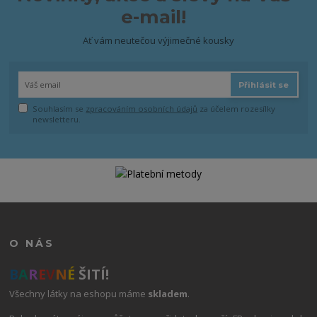
e-mail!
Ať vám neutečou výjimečné kousky
Přihlásit se
Souhlasím se
zpracováním osobních údajů
za účelem rozesílky
newsletteru.
O NÁS
B
A
R
E
V
N
É
ŠITÍ!
Všechny látky na eshopu máme
skladem
.