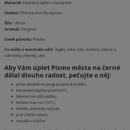
Materiál
: Bavlněný úplet s elastanem
Složení
: 95% bavlna 5% elastan
Šíře
: 180cm
Gramáž
: 200g/m2
Země původu:
Polsko
Co můžu z materiálu ušít
: legíny, trika, šaty, kraťasy, čepice a
nákrčníky, čelenky, atd.
Aby Vám úplet Písmo města na černé
dělal dlouho radost, pečujte o něj:
perte ideálně na program jemné prádlo,
maximální teplota praní 30°C,
ždímání na nižší otáčky,
žehlení max na 110°C,
nebělit, chemicky nečistit,
prát i žehlit rubem,
nesušit v sušičce.