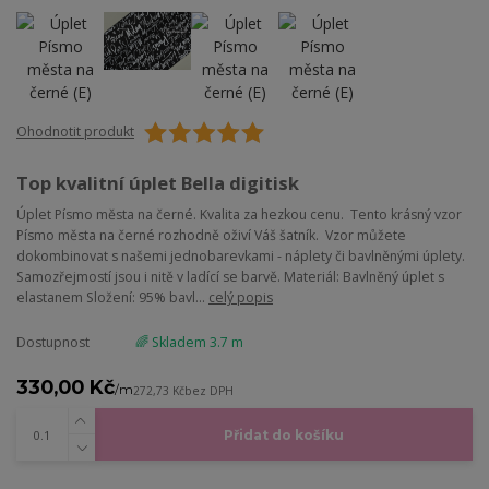
Ohodnotit produkt
Top kvalitní úplet Bella digitisk
Úplet Písmo města na černé. Kvalita za hezkou cenu. Tento krásný vzor
Písmo města na černé rozhodně oživí Váš šatník. Vzor můžete
dokombinovat s našemi jednobarevkami - náplety či bavlněnými úplety.
Samozřejmostí jsou i nitě v ladící se barvě. Materiál: Bavlněný úplet s
elastanem Složení: 95% bavl...
celý popis
Dostupnost
🌈 Skladem 3.7 m
330,00 Kč
/
m
272,73 Kč
bez DPH
Přidat do košíku