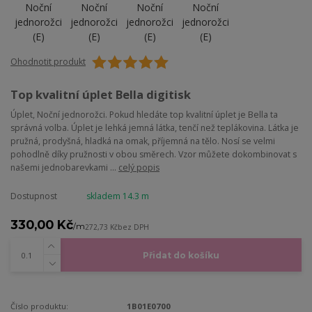
Ohodnotit produkt
Top kvalitní úplet Bella digitisk
Úplet, Noční jednorožci. Pokud hledáte top kvalitní úplet je Bella ta
správná volba. Úplet je lehká jemná látka, tenčí než teplákovina. Látka je
pružná, prodyšná, hladká na omak, příjemná na tělo. Nosí se velmi
pohodlně díky pružnosti v obou směrech. Vzor můžete dokombinovat s
našemi jednobarevkami ...
celý popis
Dostupnost
skladem 14.3 m
330,00 Kč
/
m
272,73 Kč
bez DPH
Přidat do košíku
Číslo produktu:
1B01E0700