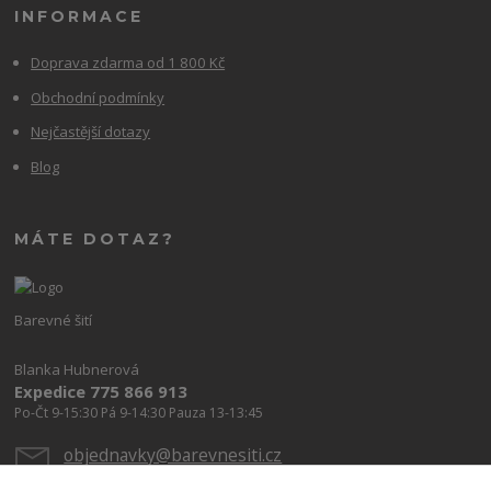
INFORMACE
Doprava zdarma od 1 800 Kč
Obchodní podmínky
Nejčastější dotazy
Blog
MÁTE DOTAZ?
Barevné šití
Blanka Hubnerová
Expedice 775 866 913
Po-Čt 9-15:30 Pá 9-14:30 Pauza 13-13:45
objednavky@barevnesiti.cz