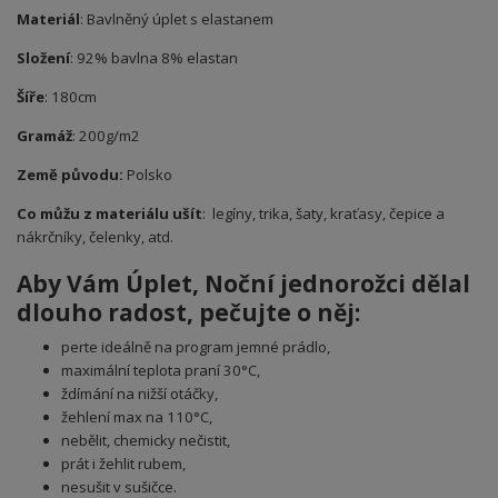
Materiál
: Bavlněný úplet s elastanem
Složení
: 92% bavlna 8% elastan
Šíře
: 180cm
Gramáž
: 200g/m2
Země původu:
Polsko
Co můžu z materiálu ušít
: legíny, trika, šaty, kraťasy, čepice a
nákrčníky, čelenky, atd.
Aby Vám Úplet
, Noční jednorožci
dělal
dlouho radost, pečujte o něj:
perte ideálně na program jemné prádlo,
maximální teplota praní 30°C,
ždímání na nižší otáčky,
žehlení max na 110°C,
nebělit, chemicky nečistit,
prát i žehlit rubem,
nesušit v sušičce.