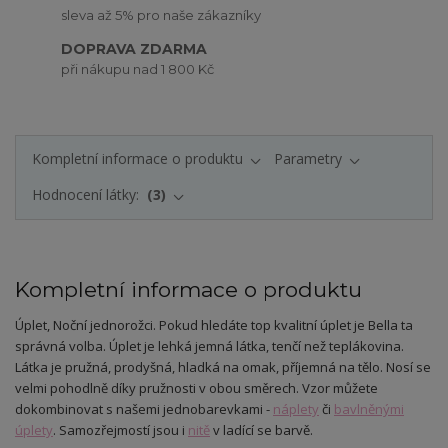
sleva až 5% pro naše zákazníky
DOPRAVA ZDARMA
při nákupu nad 1 800 Kč
Kompletní informace o produktu
Parametry
Hodnocení látky:
3
Kompletní informace o produktu
Úplet
, Noční jednorožci
. Pokud hledáte top kvalitní úplet je Bella ta
správná volba. Úplet je lehká jemná látka, tenčí než teplákovina.
Látka je pružná, prodyšná, hladká na omak, příjemná na tělo. Nosí se
velmi pohodlně díky pružnosti v obou směrech. Vzor můžete
dokombinovat s našemi jednobarevkami -
náplety
či
bavlněnými
úplety
. Samozřejmostí jsou i
nitě
v ladící se barvě.