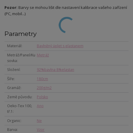
Pozor:
Barvy se mohou lišit dle nastavení kalibrace vašeho zařízení
(PC, mobil...)
Parametry
Materiál
Bavlněný úplet s elastanem
Metráž/Panel/Ku
Metráž
sovka
Složení
92%bavlna 8%elastan
Šíře
180cm
Gramáž
200g/m2
Země původu
Polsko
Oeko-Tex 100,
Ano
tř.1
Organic
Ne
Barva
Vzor