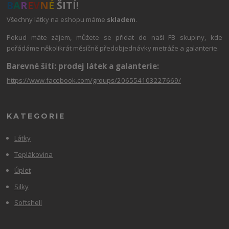
B
A
R
E
V
N
É
ŠITÍ!
Všechny látky na eshopu máme
skladem
.
Pokud máte zájem, můžete se přidat do naší FB skupiny, kde
pořádáme několikrát měsíčně předobjednávky metráže a galanterie.
Barevné šití: prodej látek a galanterie:
https://www.facebook.com/groups/206554103227669/
KATEGORIE
Látky
Teplákovina
Úplet
Silky
Softshell