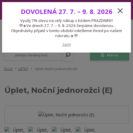
Využij 7% slevu na celý nákup s kódem PRAZDNINY! 💜☀️Ve dnech 27.
DOVOLENÁ 27. 7. – 9. 8. 2026
7. – 9. 8. 2026 čerpáme dovolenou. Objednávky přijaté v tomto období
odešleme ihned po našem návratu.☀️💜
Využij 7% slevu na celý nákup s kódem PRAZDNINY!
Expedice 775 866 913
💜☀️Ve dnech 27. 7. – 9. 8. 2026 čerpáme dovolenou.
CZK
Po-Čt 9-15:30 Pá 9-14:30 Pauza 13-13:45
Objednávky přijaté v tomto období odešleme ihned po našem
návratu.☀️💜
0
0,00 Kč
Zavřít
Menu
Úvod
LÁTKY
Úplet, Noční jednorožci (E)
Úplet, Noční jednorožci (E)