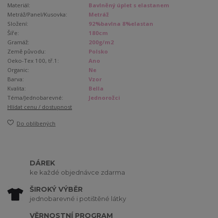
Materiál:
Bavlněný úplet s elastanem
Metráž/Panel/Kusovka:
Metráž
Složení:
92%bavlna 8%elastan
Šíře:
180cm
Gramáž:
200g/m2
Země původu:
Polsko
Oeko-Tex 100, tř.1:
Ano
Organic:
Ne
Barva:
Vzor
Kvalita:
Bella
Téma/Jednobarevné:
Jednorožci
Hlídat cenu / dostupnost
Do oblíbených
DÁREK
ke každé objednávce zdarma
ŠIROKÝ VÝBĚR
jednobarevné i potištěné látky
VĚRNOSTNÍ PROGRAM