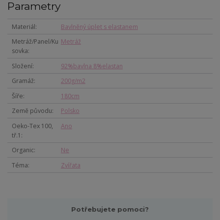
Parametry
Materiál
Bavlněný úplet s elastanem
Metráž/Panel/Ku
Metráž
sovka
Složení
92%bavlna 8%elastan
Gramáž
200g/m2
Šíře
180cm
Země původu
Polsko
Oeko-Tex 100,
Ano
tř.1
Organic
Ne
Téma
Zvířata
Potřebujete pomoci?