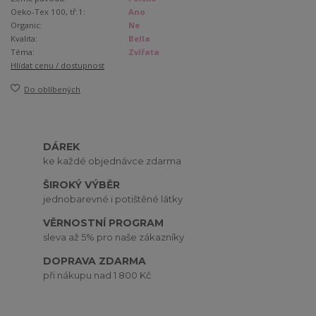
Oeko-Tex 100, tř.1:
Ano
Organic:
Ne
Kvalita:
Bella
Téma:
Zvířata
Hlídat cenu / dostupnost
Do oblíbených
DÁREK
ke každé objednávce zdarma
ŠIROKÝ VÝBĚR
jednobarevné i potištěné látky
VĚRNOSTNÍ PROGRAM
sleva až 5% pro naše zákazníky
DOPRAVA ZDARMA
při nákupu nad 1 800 Kč