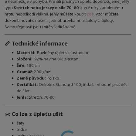
a neomezuje v pohybu. Pro šití pružných úpletů doporučujeme jehly
typu
Stretch nebo Jersey o síle 70–80
, které díky zaoblenému
hrotu nepoškodí vlákna. Jehly můžete koupit
zde
.
Vzor můžete
dokombinovat s našemi jednobarevkami - náplety či úplety.
Samozřejmostí jsou i nitě v ladicí barvě.
📏 Technické informace
Materiál:
Bavlněný úplet s elastanem
Složení:
92% bavlna 8% elastan
Šíře:
180 cm
Gramáž:
200 g/m²
Země původu:
Polsko
Certifikát:
Oekotex Standard 100, třida I. - vhodné prot děti
do 3let
Jehla:
Stretch, 70-80
✂️ Co lze z úpletu ušít
šaty
trička
legíny, kraťasy