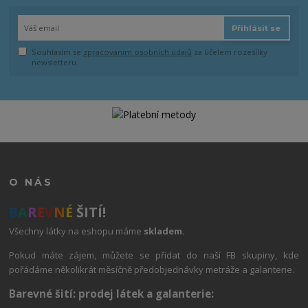
Přihlásit se
Souhlasím se
zpracováním osobních údajů
za účelem rozesílky
newsletteru.
O NÁS
B
A
R
E
V
N
É
ŠITÍ!
Všechny látky na eshopu máme
skladem
.
Pokud máte zájem, můžete se přidat do naší FB skupiny, kde
pořádáme několikrát měsíčně předobjednávky metráže a galanterie.
Barevné šití: prodej látek a galanterie: