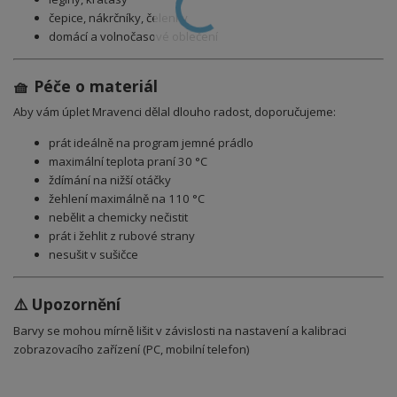
čepice, nákrčníky, čelenky
domácí a volnočasové oblečení
🧺 Péče o materiál
Aby vám úplet Mravenci dělal dlouho radost, doporučujeme:
prát ideálně na program jemné prádlo
maximální teplota praní 30 °C
ždímání na nižší otáčky
žehlení maximálně na 110 °C
nebělit a chemicky nečistit
prát i žehlit z rubové strany
nesušit v sušičce
⚠️ Upozornění
Barvy se mohou mírně lišit v závislosti na nastavení a kalibraci
zobrazovacího zařízení (PC, mobilní telefon)