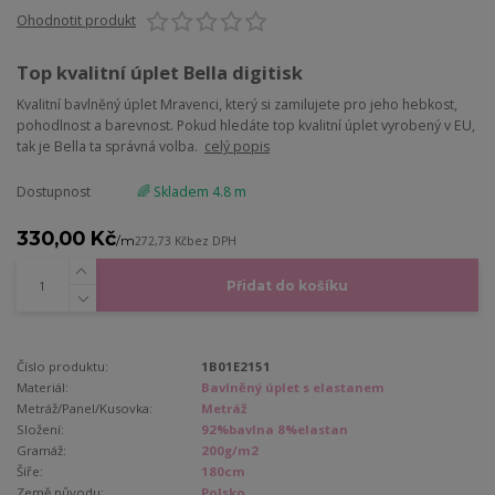
Ohodnotit produkt
Top kvalitní úplet Bella digitisk
Kvalitní bavlněný úplet Mravenci, který si zamilujete pro jeho hebkost,
pohodlnost a barevnost. Pokud hledáte top kvalitní úplet vyrobený v EU,
tak je Bella ta správná volba.
celý popis
Dostupnost
🌈 Skladem 4.8 m
330,00 Kč
/
m
272,73 Kč
bez DPH
Přidat do košíku
Číslo produktu:
1B01E2151
Materiál:
Bavlněný úplet s elastanem
Metráž/Panel/Kusovka:
Metráž
Složení:
92%bavlna 8%elastan
Gramáž:
200g/m2
Šíře:
180cm
Země původu:
Polsko