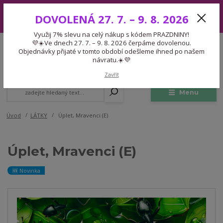
Využij 7% slevu na celý nákup s kódem PRAZDNINY! 💜☀️Ve dnech 27.
DOVOLENÁ 27. 7. – 9. 8. 2026
7. – 9. 8. 2026 čerpáme dovolenou. Objednávky přijaté v tomto období
odešleme ihned po našem návratu.☀️💜
Využij 7% slevu na celý nákup s kódem PRAZDNINY!
Expedice 775 866 913
💜☀️Ve dnech 27. 7. – 9. 8. 2026 čerpáme dovolenou.
CZK
Po-Čt 9-15:30 Pá 9-14:30 Pauza 13-13:45
Objednávky přijaté v tomto období odešleme ihned po našem
návratu.☀️💜
0
0,00 Kč
Zavřít
Menu
Úvod
LÁTKY
Úplet, Mravenci (E)
Úplet, Mravenci (E)
🆕 Novinka