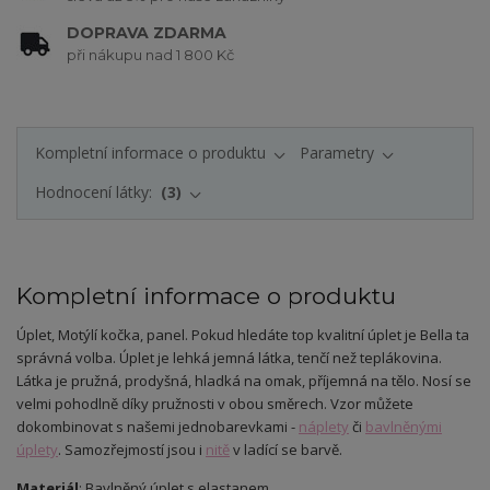
DOPRAVA ZDARMA
při nákupu nad 1 800 Kč
Kompletní informace o produktu
Parametry
Hodnocení látky:
3
Kompletní informace o produktu
Úplet
, Motýlí kočka, panel.
Pokud hledáte top kvalitní úplet je Bella ta
správná volba. Úplet je lehká jemná látka, tenčí než teplákovina.
Látka je pružná, prodyšná, hladká na omak, příjemná na tělo. Nosí se
velmi pohodlně díky pružnosti v obou směrech. Vzor můžete
dokombinovat s našemi jednobarevkami -
náplety
či
bavlněnými
úplety
. Samozřejmostí jsou i
nitě
v ladící se barvě.
Materiál
: Bavlněný úplet s elastanem