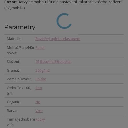
Pozor:
Barvy se mohou lišit dle nastavení kalibrace vašeho zařízení
(PC, mobil...)
Parametry
Materiál
Bavlněný úplet s elastanem
Metráž/Panel/Ku
Panel
sovka
Složení
92%bavlna 8%elastan
Gramáž
200g/m2
Země původu
Polsko
Oeko-Tex 100,
Ano
tř.1
Organic
Ne
Barva
Vzor
Téma/Jednobare
Kočky
vné