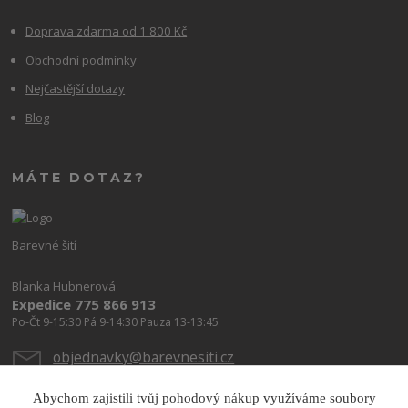
Doprava zdarma od 1 800 Kč
Obchodní podmínky
Nejčastější dotazy
Blog
MÁTE DOTAZ?
Barevné šití
Blanka Hubnerová
Expedice 775 866 913
Po-Čt 9-15:30 Pá 9-14:30 Pauza 13-13:45
objednavky@barevnesiti.cz
Abychom zajistili tvůj pohodový nákup využíváme soubory