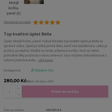
Ohodnotit produkt
Top kvalitní úplet Bella
Úplet, Motýlí kočka, panel. Pokud hledáte top kvalitní úplet je Bella ta
správná volba. Úplet je lehká jemná látka, tenčí než teplákovina. Látka je
pružná, prodyšná, hladká na omak, příjemná na tělo. Nosí se velmi
pohodlně díky pružnosti v obou směrech. Vzor můžete dokombinovat s
našemi jednobarevka...
celý popis
Dostupnost
🌈 Skladem 9 ks
280,00 Kč
/
ks
231,40 Kč
bez DPH
Přidat do košíku
Číslo produktu:
1B01EP134