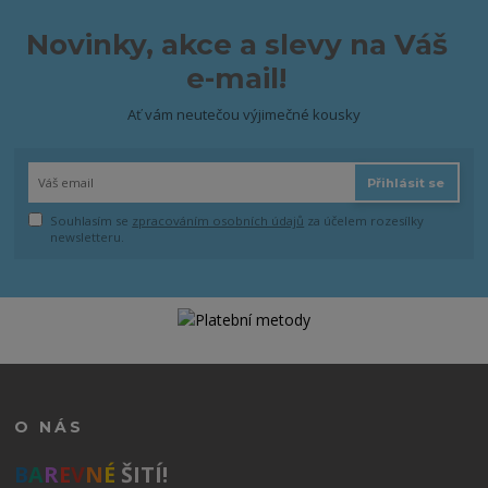
Novinky, akce a slevy na Váš
e-mail!
Ať vám neutečou výjimečné kousky
Přihlásit se
Souhlasím se
zpracováním osobních údajů
za účelem rozesílky
newsletteru.
O NÁS
B
A
R
E
V
N
É
ŠITÍ!