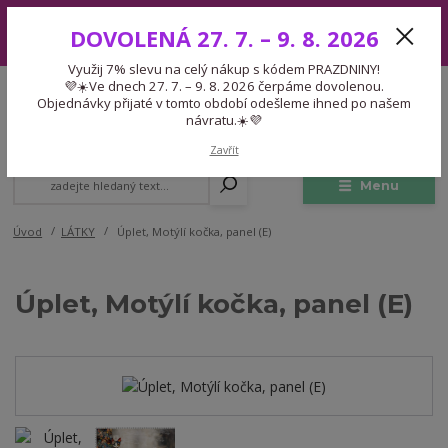
Využij 7% slevu na celý nákup s kódem PRAZDNINY! 💜☀️Ve dnech 27.
DOVOLENÁ 27. 7. – 9. 8. 2026
7. – 9. 8. 2026 čerpáme dovolenou. Objednávky přijaté v tomto období
odešleme ihned po našem návratu.☀️💜
Využij 7% slevu na celý nákup s kódem PRAZDNINY!
Expedice 775 866 913
💜☀️Ve dnech 27. 7. – 9. 8. 2026 čerpáme dovolenou.
CZK
Po-Čt 9-15:30 Pá 9-14:30 Pauza 13-13:45
Objednávky přijaté v tomto období odešleme ihned po našem
návratu.☀️💜
0
0,00 Kč
Zavřít
Menu
Úvod
LÁTKY
Úplet, Motýlí kočka, panel (E)
Úplet, Motýlí kočka, panel (E)