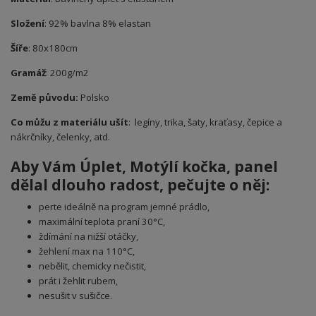
Složení
: 92% bavlna 8% elastan
Šíře
: 80x180cm
Gramáž
: 200g/m2
Země původu:
Polsko
Co můžu z materiálu ušít
: legíny, trika, šaty, kraťasy, čepice a
nákrčníky, čelenky, atd.
Aby Vám Úplet
, Motýlí kočka, panel
dělal dlouho radost, pečujte o něj:
perte ideálně na program jemné prádlo,
maximální teplota praní 30°C,
ždímání na nižší otáčky,
žehlení max na 110°C,
nebělit, chemicky nečistit,
prát i žehlit rubem,
nesušit v sušičce.