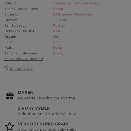
Materiál:
Bavlněný úplet s elastanem
Metráž/Panel/Kusovka:
Panel
Složení:
92%bavlna 8%elastan
Gramáž:
200g/m2
Země původu:
Polsko
Oeko-Tex 100, tř.1:
Ano
Organic:
Ne
Barva:
Vzor
Kvalita:
Bella
Téma/Jednobarevné:
Kočky
Hlídat cenu / dostupnost
Do oblíbených
DÁREK
ke každé objednávce zdarma
ŠIROKÝ VÝBĚR
jednobarevné i potištěné látky
VĚRNOSTNÍ PROGRAM
sleva až 5% pro naše zákazníky