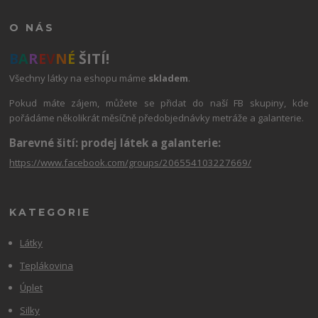
O NÁS
B
A
R
E
V
N
É
ŠITÍ!
Všechny látky na eshopu máme
skladem
.
Pokud máte zájem, můžete se přidat do naší FB skupiny, kde
pořádáme několikrát měsíčně předobjednávky metráže a galanterie.
Barevné šití: prodej látek a galanterie:
https://www.facebook.com/groups/206554103227669/
KATEGORIE
Látky
Teplákovina
Úplet
Silky