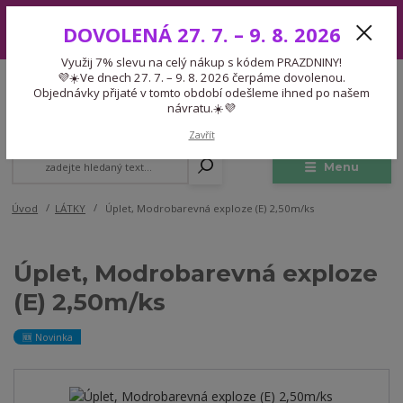
Využij 7% slevu na celý nákup s kódem PRAZDNINY! 💜☀️Ve dnech 27.
DOVOLENÁ 27. 7. – 9. 8. 2026
7. – 9. 8. 2026 čerpáme dovolenou. Objednávky přijaté v tomto období
odešleme ihned po našem návratu.☀️💜
Využij 7% slevu na celý nákup s kódem PRAZDNINY!
Expedice 775 866 913
💜☀️Ve dnech 27. 7. – 9. 8. 2026 čerpáme dovolenou.
CZK
Po-Čt 9-15:30 Pá 9-14:30 Pauza 13-13:45
Objednávky přijaté v tomto období odešleme ihned po našem
návratu.☀️💜
0
0,00 Kč
Zavřít
Menu
Úvod
LÁTKY
Úplet, Modrobarevná exploze (E) 2,50m/ks
Úplet, Modrobarevná exploze
(E) 2,50m/ks
🆕 Novinka