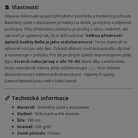
🧵 Vlastnosti
Objevte dokonalé spojení přírodního komfortu a moderní pružnosti.
Bavlněný úplet s elastanem je hebký na dotek, prodyšný a příjemně
poddajný. Díky přidanému elastanu je pružný v obou směrech, ale
zároveň je upletený tak, že si drží svůj tvar.
Velkou předností
úpletů kvality Bella je jeho stálobarevnost.
Tento materiál se
výborně nosí po celý den. Odvádí vlhkost, nechává pokožku dýchat
a neomezuje v pohybu. Pro šití pružných úpletů doporučujeme jehly
typu
Stretch nebo Jersey o síle 70–80
, které díky zaoblenému
hrotu nepoškodí vlákna. Jehly můžete koupit
zde
.
Vzor můžete
dokombinovat s našemi jednobarevkami - náplety či úplety.
Samozřejmostí jsou i nitě v ladicí barvě.
📏 Technické informace
Materiál:
Bavlněný úplet s elastanem
Složení:
92% bavlna 8% elastan
Šíře:
180 cm
Gramáž:
200 g/m²
Země původu:
Polsko