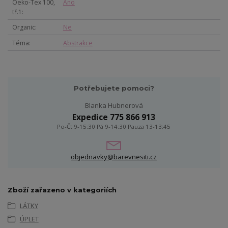
Oeko-Tex 100,
Ano
tř.1
Organic
Ne
Téma
Abstrakce
Potřebujete pomoci?
Blanka Hubnerová
Expedice 775 866 913
Po-Čt 9-15:30 Pá 9-14:30 Pauza 13-13:45
objednavky@barevnesiti.cz
Zboží zařazeno v kategoriích
LÁTKY
ÚPLET