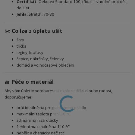
Certifikát:
Oekotex Standard 100, třida I. - vhodné prot děti
do 3let
Jehla:
Stretch, 70-80
✂️ Co lze z úpletu ušít
šaty
trička
legíny, kraťasy
čepice, nákrčníky, čelenky
domácí a volnočasové oblečení
🧺 Péče o materiál
Aby vám úplet Modrobarevná exploze dělal dlouho radost,
doporučujeme:
prát ideálně na program jemné prádlo
maximální teplota praní 30 °C
ždímání na nižší otáčky
žehlení maximálně na 110 °C
nebělit a chemicky nečistit