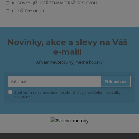
KUSOVKY - JIŽ USTŘIŽENÁ METRÁŽ SE SLEVOU
POTIŠTĚNÝ ÚPLET
Novinky, akce a slevy na Váš
e-mail!
Ať vám neutečou výjimečné kousky
Přihlásit se
Souhlasím se
zpracováním osobních údajů
za účelem rozesílky
newsletteru.