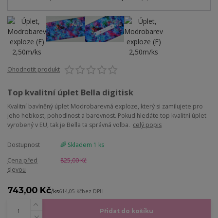
Ohodnotit produkt
Top kvalitní úplet Bella digitisk
Kvalitní bavlněný úplet Modrobarevná exploze, který si zamilujete pro
jeho hebkost, pohodlnost a barevnost. Pokud hledáte top kvalitní úplet
vyrobený v EU, tak je Bella ta správná volba.
celý popis
Dostupnost
🌈 Skladem 1 ks
Cena před
825,00 Kč
slevou
743,00 Kč
/
ks
614,05 Kč
bez DPH
Přidat do košíku