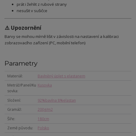
prát i žehlit z rubové strany
nesušit v sušičce
⚠️ Upozornění
Barvy se mohou mírně lišit v závislosti na nastavení a kalibraci
zobrazovacího zařízení (PC, mobilní telefon)
Parametry
Materiál
Bavlněný úplet s elastanem
Metráž/Panel/Ku
Kusovka
sovka
Složení
92%bavlna 8%elastan
Gramáž
200g/m2
Šíře
180cm
Země původu
Polsko