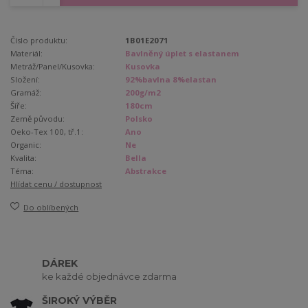
Číslo produktu:
1B01E2071
Materiál:
Bavlněný úplet s elastanem
Metráž/Panel/Kusovka:
Kusovka
Složení:
92%bavlna 8%elastan
Gramáž:
200g/m2
Šíře:
180cm
Země původu:
Polsko
Oeko-Tex 100, tř.1:
Ano
Organic:
Ne
Kvalita:
Bella
Téma:
Abstrakce
Hlídat cenu / dostupnost
Do oblíbených
DÁREK
ke každé objednávce zdarma
ŠIROKÝ VÝBĚR