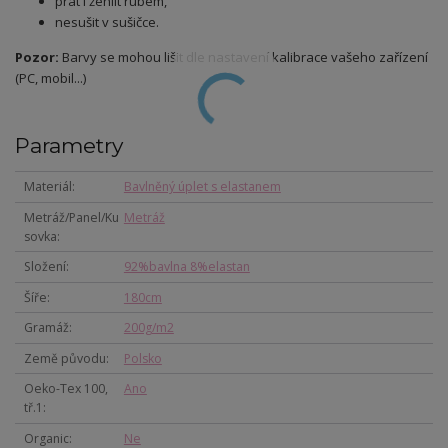
prát i žehlit rubem,
nesušit v sušičce.
Pozor:
Barvy se mohou lišit dle nastavení kalibrace vašeho zařízení
(PC, mobil...)
Parametry
Materiál
Bavlněný úplet s elastanem
Metráž/Panel/Ku
Metráž
sovka
Složení
92%bavlna 8%elastan
Šíře
180cm
Gramáž
200g/m2
Země původu
Polsko
Oeko-Tex 100,
Ano
tř.1
Organic
Ne