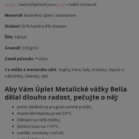
úplety
. Samozřejmostí jsou i
nitě
v ladící se barvě.
Materiál
: Bavlněný úplet s elastanem
Složení
: 92% bavlna 8% elastan
Šíře
: 180cm
Gramáž
: 200g/m2
Země původu:
Polsko
Co můžu z materiálu ušít
: legíny, trika, šaty, kraťasy, čepice a
nákrčníky, čelenky, atd.
Aby Vám Úplet Metalické vážky Bella
dělal dlouho radost, pečujte o něj:
perte ideálně na program jemné prádlo,
maximální teplota praní 30°C,
ždímání na nižší otáčky,
žehlení max na 110°C,
nebělit, chemicky nečistit,