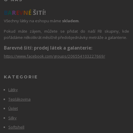
B
A
R
E
V
N
É
ŠITÍ!
Všechny látky na eshopu máme
skladem
.
Pokud máte zájem, můžete se přidat do naší FB skupiny, kde
pořádáme několikrát měsíčně předobjednávky metráže a galanterie.
Barevné šití: prodej látek a galanterie:
https://www.facebook.com/groups/206554103227669/
KATEGORIE
Látky
Teplákovina
Úplet
Silky
Softshell