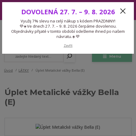
Využij 7% slevu na celý nákup s kódem PRAZDNINY! 💜☀️Ve dnech 27.
DOVOLENÁ 27. 7. – 9. 8. 2026
7. – 9. 8. 2026 čerpáme dovolenou. Objednávky přijaté v tomto období
odešleme ihned po našem návratu.☀️💜
Využij 7% slevu na celý nákup s kódem PRAZDNINY!
Expedice 775 866 913
💜☀️Ve dnech 27. 7. – 9. 8. 2026 čerpáme dovolenou.
CZK
Po-Čt 9-15:30 Pá 9-14:30 Pauza 13-13:45
Objednávky přijaté v tomto období odešleme ihned po našem
návratu.☀️💜
0
0,00 Kč
Zavřít
Menu
Úvod
LÁTKY
Úplet Metalické vážky Bella (E)
Úplet Metalické vážky Bella
(E)