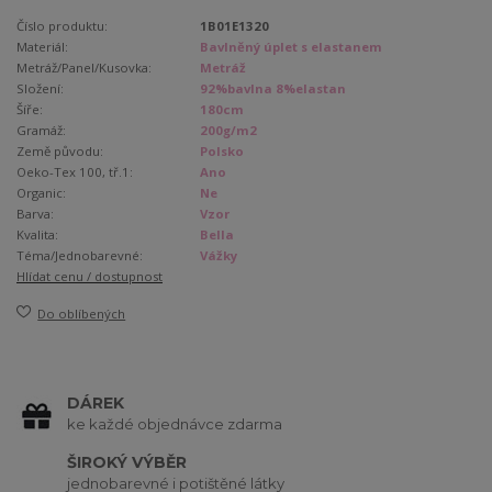
Číslo produktu:
1B01E1320
Materiál:
Bavlněný úplet s elastanem
Metráž/Panel/Kusovka:
Metráž
Složení:
92%bavlna 8%elastan
Šíře:
180cm
Gramáž:
200g/m2
Země původu:
Polsko
Oeko-Tex 100, tř.1:
Ano
Organic:
Ne
Barva:
Vzor
Kvalita:
Bella
Téma/Jednobarevné:
Vážky
Hlídat cenu / dostupnost
Do oblíbených
DÁREK
ke každé objednávce zdarma
ŠIROKÝ VÝBĚR
jednobarevné i potištěné látky