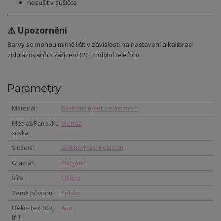
nesušit v sušičce
⚠️ Upozornění
Barvy se mohou mírně lišit v závislosti na nastavení a kalibraci
zobrazovacího zařízení (PC, mobilní telefon)
Parametry
Materiál
Bavlněný úplet s elastanem
Metráž/Panel/Ku
Metráž
sovka
Složení
92%bavlna 8%elastan
Gramáž
200g/m2
Šíře
180cm
Země původu
Polsko
Oeko-Tex 100,
Ano
tř.1