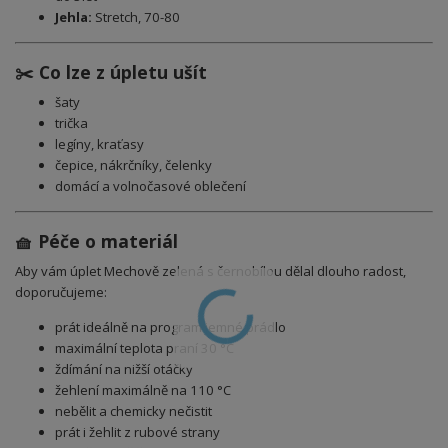
Jehla:
Stretch, 70-80
✂️ Co lze z úpletu ušít
šaty
trička
legíny, kraťasy
čepice, nákrčníky, čelenky
domácí a volnočasové oblečení
🧺 Péče o materiál
Aby vám úplet Mechově zelená s černobílou dělal dlouho radost,
doporučujeme:
prát ideálně na program jemné prádlo
maximální teplota praní 30 °C
ždímání na nižší otáčky
žehlení maximálně na 110 °C
nebělit a chemicky nečistit
prát i žehlit z rubové strany