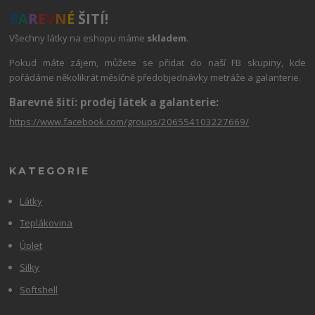
B
A
R
E
V
N
É
ŠITÍ!
Všechny látky na eshopu máme
skladem
.
Pokud máte zájem, můžete se přidat do naší FB skupiny, kde
pořádáme několikrát měsíčně předobjednávky metráže a galanterie.
Barevné šití: prodej látek a galanterie:
https://www.facebook.com/groups/206554103227669/
KATEGORIE
Látky
Teplákovina
Úplet
Silky
Softshell