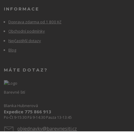
INFORMACE
Doprava zdarma od 1 800 Kč
Obchodní podmínky
Nejčastější dotazy
Blog
MÁTE DOTAZ?
Barevné šití
Blanka Hubnerová
Expedice 775 866 913
Po-Čt 9-15:30 Pá 9-14:30 Pauza 13-13:45
objednavky@barevnesiti.cz