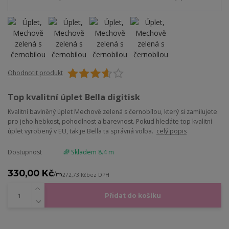
Ohodnotit produkt
Top kvalitní úplet Bella digitisk
Kvalitní bavlněný úplet Mechově zelená s černobílou, který si zamilujete
pro jeho hebkost, pohodlnost a barevnost. Pokud hledáte top kvalitní
úplet vyrobený v EU, tak je Bella ta správná volba.
celý popis
Dostupnost
🌈 Skladem 8.4 m
330,00 Kč
/
m
272,73 Kč
bez DPH
Přidat do košíku