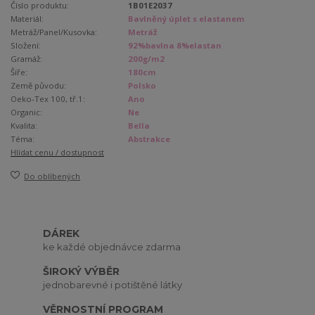
Číslo produktu:
1B01E2037
Materiál:
Bavlněný úplet s elastanem
Metráž/Panel/Kusovka:
Metráž
Složení:
92%bavlna 8%elastan
Gramáž:
200g/m2
Šíře:
180cm
Země původu:
Polsko
Oeko-Tex 100, tř.1:
Ano
Organic:
Ne
Kvalita:
Bella
Téma:
Abstrakce
Hlídat cenu / dostupnost
Do oblíbených
DÁREK
ke každé objednávce zdarma
ŠIROKÝ VÝBĚR
jednobarevné i potištěné látky
VĚRNOSTNÍ PROGRAM