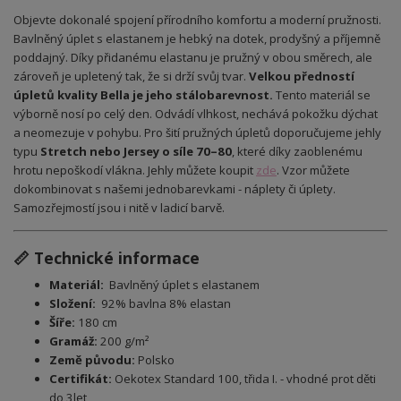
Objevte dokonalé spojení přírodního komfortu a moderní pružnosti.
Bavlněný úplet s elastanem je hebký na dotek, prodyšný a příjemně
poddajný. Díky přidanému elastanu je pružný v obou směrech, ale
zároveň je upletený tak, že si drží svůj tvar.
Velkou předností
úpletů kvality Bella je jeho stálobarevnost.
Tento materiál se
výborně nosí po celý den. Odvádí vlhkost, nechává pokožku dýchat
a neomezuje v pohybu. Pro šití pružných úpletů doporučujeme jehly
typu
Stretch nebo Jersey o síle 70–80
, které díky zaoblenému
hrotu nepoškodí vlákna. Jehly můžete koupit
zde
.
Vzor můžete
dokombinovat s našemi jednobarevkami - náplety či úplety.
Samozřejmostí jsou i nitě v ladicí barvě.
📏 Technické informace
Materiál:
Bavlněný úplet s elastanem
Složení:
92% bavlna 8% elastan
Šíře:
180 cm
Gramáž:
200 g/m²
Země původu:
Polsko
Certifikát:
Oekotex Standard 100, třida I. - vhodné prot děti
do 3let