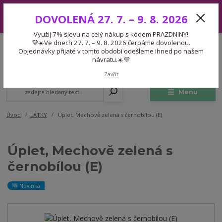
Využij 7% slevu na celý nákup s kódem PRAZDNINY! 💜☀️Ve dnech 27.
DOVOLENÁ 27. 7. – 9. 8. 2026
7. – 9. 8. 2026 čerpáme dovolenou. Objednávky přijaté v tomto období
odešleme ihned po našem návratu.☀️💜
Využij 7% slevu na celý nákup s kódem PRAZDNINY!
Expedice 775 866 913
💜☀️Ve dnech 27. 7. – 9. 8. 2026 čerpáme dovolenou.
CZK
Po-Čt 9-15:30 Pá 9-14:30 Pauza 13-13:45
Objednávky přijaté v tomto období odešleme ihned po našem
návratu.☀️💜
0
0,00 Kč
Zavřít
Menu
Úvod
LÁTKY
Úplet, Mechově zelená s černobílou (E)
Úplet, Mechově zelená s
černobílou (E)
🆕 Novinka