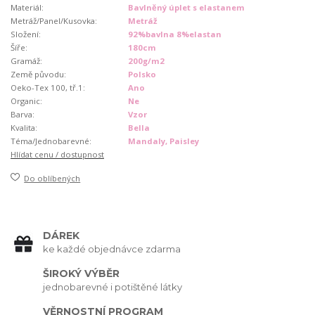
Materiál:
Bavlněný úplet s elastanem
Metráž/Panel/Kusovka:
Metráž
Složení:
92%bavlna 8%elastan
Šíře:
180cm
Gramáž:
200g/m2
Země původu:
Polsko
Oeko-Tex 100, tř.1:
Ano
Organic:
Ne
Barva:
Vzor
Kvalita:
Bella
Téma/Jednobarevné:
Mandaly, Paisley
Hlídat cenu / dostupnost
Do oblíbených
DÁREK
ke každé objednávce zdarma
ŠIROKÝ VÝBĚR
jednobarevné i potištěné látky
VĚRNOSTNÍ PROGRAM