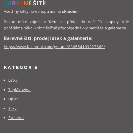
B
A
R
E
V
N
É
ŠITÍ!
Všechny látky na eshopu máme
skladem
.
Pokud máte zájem, můžete se přidat do naší FB skupiny, kde
pořádáme několikrát měsíčně předobjednávky metráže a galanterie.
Barevné šití: prodej látek a galanterie:
https://www.facebook.com/groups/206554103227669/
KATEGORIE
Látky
Teplákovina
Úplet
Silky
Softshell