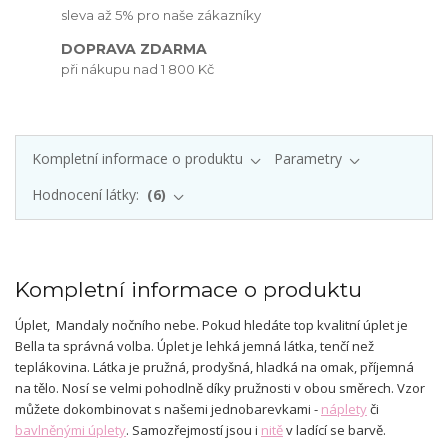
sleva až 5% pro naše zákazníky
DOPRAVA ZDARMA
při nákupu nad 1 800 Kč
Kompletní informace o produktu
Parametry
Hodnocení látky:
6
Kompletní informace o produktu
Úplet
, Mandaly nočního nebe
. Pokud hledáte top kvalitní úplet je
Bella ta správná volba. Úplet je lehká jemná látka, tenčí než
teplákovina. Látka je pružná, prodyšná, hladká na omak, příjemná
na tělo. Nosí se velmi pohodlně díky pružnosti v obou směrech. Vzor
můžete dokombinovat s našemi jednobarevkami -
náplety
či
bavlněnými úplety
. Samozřejmostí jsou i
nitě
v ladící se barvě.