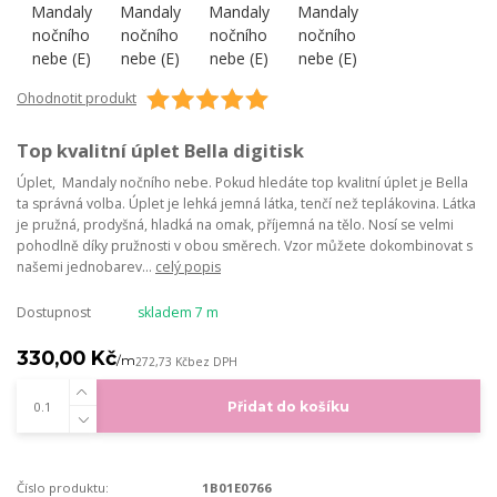
Ohodnotit produkt
Top kvalitní úplet Bella digitisk
Úplet, Mandaly nočního nebe. Pokud hledáte top kvalitní úplet je Bella
ta správná volba. Úplet je lehká jemná látka, tenčí než teplákovina. Látka
je pružná, prodyšná, hladká na omak, příjemná na tělo. Nosí se velmi
pohodlně díky pružnosti v obou směrech. Vzor můžete dokombinovat s
našemi jednobarev...
celý popis
Dostupnost
skladem 7 m
330,00 Kč
/
m
272,73 Kč
bez DPH
Přidat do košíku
Číslo produktu:
1B01E0766