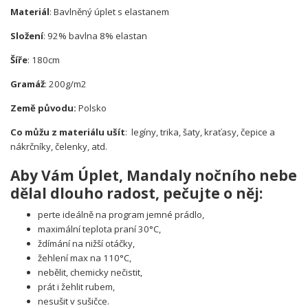
Materiál
: Bavlněný úplet s elastanem
Složení
: 92% bavlna 8% elastan
Šíře
: 180cm
Gramáž
: 200g/m2
Země původu:
Polsko
Co můžu z materiálu ušít
: legíny, trika, šaty, kraťasy, čepice a
nákrčníky, čelenky, atd.
Aby Vám Úplet
, Mandaly nočního nebe
dělal dlouho radost, pečujte o něj:
perte ideálně na program jemné prádlo,
maximální teplota praní 30°C,
ždímání na nižší otáčky,
žehlení max na 110°C,
nebělit, chemicky nečistit,
prát i žehlit rubem,
nesušit v sušičce.