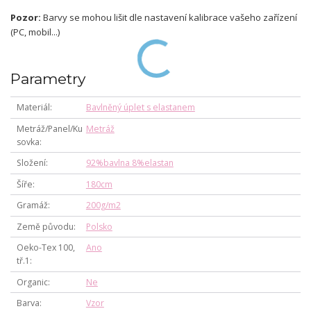
Pozor:
Barvy se mohou lišit dle nastavení kalibrace vašeho zařízení
(PC, mobil...)
Parametry
Materiál
Bavlněný úplet s elastanem
Metráž/Panel/Ku
Metráž
sovka
Složení
92%bavlna 8%elastan
Šíře
180cm
Gramáž
200g/m2
Země původu
Polsko
Oeko-Tex 100,
Ano
tř.1
Organic
Ne
Barva
Vzor