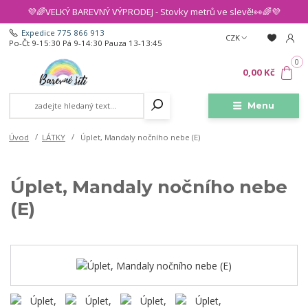
💜🌈VELKÝ BAREVNÝ VÝPRODEJ - Stovky metrů ve slevě!👀🌈💜
Expedice 775 866 913
CZK
Po-Čt 9-15:30 Pá 9-14:30 Pauza 13-13:45
0
0,00 Kč
Menu
Úvod
LÁTKY
Úplet, Mandaly nočního nebe (E)
Úplet, Mandaly nočního nebe
(E)