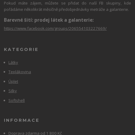
Pokud máte zájem, můžete se přidat do naší FB skupiny, kde
pořádáme několikrát měsíčně předobjednávky metráže a galanterie.
Barevné šití: prodej látek a galanterie:
https://www.facebook.com/groups/206554103227669/
KATEGORIE
Látky
Teplákovina
Úplet
Silky
Softshell
INFORMACE
Doprava zdarma od 1 800 Kč