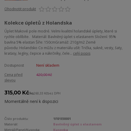
Ohodnotit produkt
Kolekce úpletů z Holandska
Úplet Makové pole modré. Velmi kvalitní holandské úplety, které si
rychle oblíbíte. Materiál: Bavlněný úplet s elastanem Složení: 95%
bavlna 5% elastan Šíře: 150cmGramáž: 210g/m2 Země
původu: Holandsko Co můžu z materiálu ušít: Trička, sukně, vesty, šaty,
kraťasy, legíny, čepice a nákrčníky, čele...
celý popis
Dostupnost
Není skladem
Cena před
420,00 Kč
slevou
315,00 Kč
/
ks
260,33 Kč
bez DPH
Momentálně není k dispozici
Číslo produktu:
1F01E0001
Materiál:
Bavlněný úplet s elastanem
Metráž/Panel/Kusovka:
Kusovka