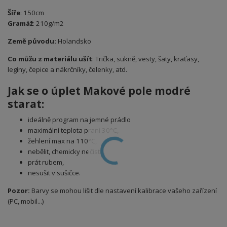
Šíře
: 150cm
Gramáž
: 210g/m2
Země původu:
Holandsko
Co můžu z materiálu ušít
: Trička, sukně, vesty, šaty, kraťasy,
legíny, čepice a nákrčníky, čelenky, atd.
Jak se o úplet Makové pole modré
starat:
ideálně program na jemné prádlo
maximální teplota praní 30°C,
žehlení max na 110°C,
nebělit, chemicky nečistit,
prát rubem,
nesušit v sušičce.
Pozor:
Barvy se mohou lišit dle nastavení kalibrace vašeho zařízení
(PC, mobil...)