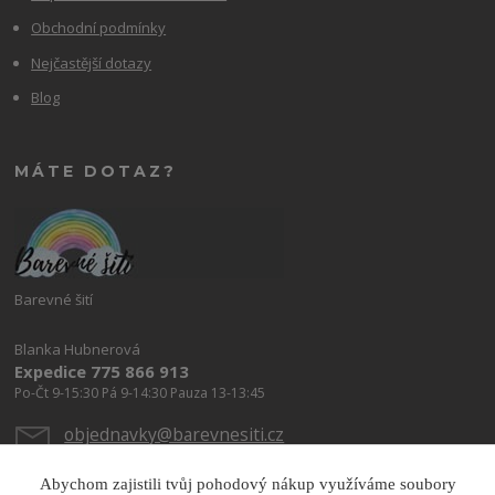
Obchodní podmínky
Nejčastější dotazy
Blog
MÁTE DOTAZ?
Barevné šití
Blanka Hubnerová
Expedice 775 866 913
Po-Čt 9-15:30 Pá 9-14:30 Pauza 13-13:45
objednavky@barevnesiti.cz
Abychom zajistili tvůj pohodový nákup využíváme soubory