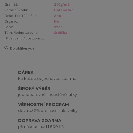
Gramáž:
210g/m2
Země původu:
Holandsko
Oeko-Tex 100, tř.1:
Ano
Organic:
Ne
Barva:
Vzor
Téma/Jednobarevné:
Srdíčka
Hlídat cenu / dostupnost
Do oblíbených
DÁREK
ke každé objednávce zdarma
ŠIROKÝ VÝBĚR
jednobarevné i potištěné látky
VĚRNOSTNÍ PROGRAM
sleva až 5% pro naše zákazníky
DOPRAVA ZDARMA
při nákupu nad 1 800 Kč