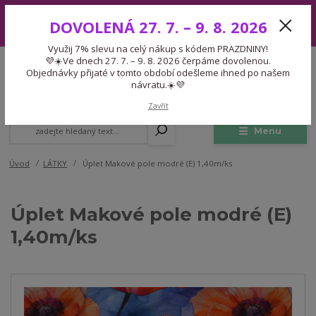
Využij 7% slevu na celý nákup s kódem PRAZDNINY! 💜☀️Ve dnech 27.
DOVOLENÁ 27. 7. – 9. 8. 2026
7. – 9. 8. 2026 čerpáme dovolenou. Objednávky přijaté v tomto období
odešleme ihned po našem návratu.☀️💜
Využij 7% slevu na celý nákup s kódem PRAZDNINY!
Expedice 775 866 913
💜☀️Ve dnech 27. 7. – 9. 8. 2026 čerpáme dovolenou.
CZK
Po-Čt 9-15:30 Pá 9-14:30 Pauza 13-13:45
Objednávky přijaté v tomto období odešleme ihned po našem
návratu.☀️💜
0
0,00 Kč
Zavřít
Menu
Úvod
LÁTKY
Úplet Makové pole modré (E) 1,40m/ks
Úplet Makové pole modré (E)
1,40m/ks