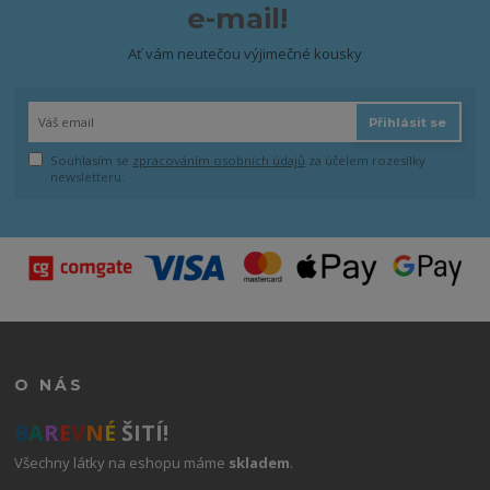
e-mail!
Ať vám neutečou výjimečné kousky
Přihlásit se
Souhlasím se
zpracováním osobních údajů
za účelem rozesílky
newsletteru.
O NÁS
B
A
R
E
V
N
É
ŠITÍ!
Všechny látky na eshopu máme
skladem
.