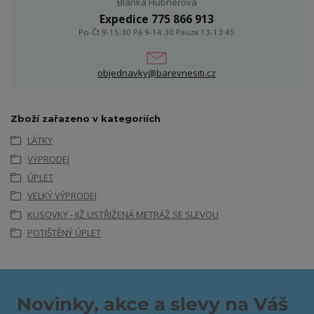
Blanka Hubnerová
Expedice 775 866 913
Po-Čt 9-15:30 Pá 9-14:30 Pauza 13-13:45
objednavky@barevnesiti.cz
Zboží zařazeno v kategoriích
LÁTKY
VÝPRODEJ
ÚPLET
VELKÝ VÝPRODEJ
KUSOVKY - JIŽ USTŘIŽENÁ METRÁŽ SE SLEVOU
POTIŠTĚNÝ ÚPLET
Novinky, akce a slevy na Váš