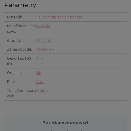
Parametry
Materiál
Bavlněný úplet s elastanem
Metráž/Panel/Ku
Kusovka
sovka
Gramáž
210g/m2
Země původu
Holandsko
Oeko-Tex 100,
Ano
tř.1
Organic
Ne
Barva
Vzor
Téma/Jednobare
Srdíčka
vné
Potřebujete pomoci?