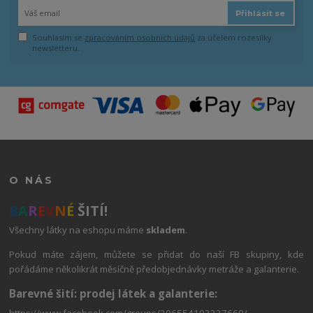
Přihlásit se
Souhlasím se
zpracováním osobních údajů
za účelem rozesílky
newsletteru.
O NÁS
B
A
R
E
V
N
É
ŠITÍ!
Všechny látky na eshopu máme
skladem
.
Pokud máte zájem, můžete se přidat do naší FB skupiny, kde
pořádáme několikrát měsíčně předobjednávky metráže a galanterie.
Barevné šití: prodej látek a galanterie: