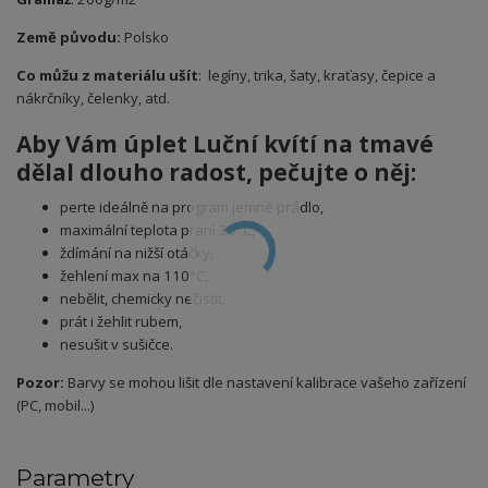
Země původu:
Polsko
Co můžu z materiálu ušít
: legíny, trika, šaty, kraťasy, čepice a
nákrčníky, čelenky, atd.
Aby Vám úplet Luční kvítí na tmavé
dělal dlouho radost, pečujte o něj:
perte ideálně na program jemné prádlo,
maximální teplota praní 30°C,
ždímání na nižší otáčky,
žehlení max na 110°C,
nebělit, chemicky nečistit,
prát i žehlit rubem,
nesušit v sušičce.
Pozor:
Barvy se mohou lišit dle nastavení kalibrace vašeho zařízení
(PC, mobil...)
Parametry