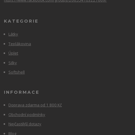
https://www.facebook.com/groups/206554103227669/
KATEGORIE
Látky
Teplákovina
Úplet
Silky
Softshell
INFORMACE
Doprava zdarma od 1 800 Kč
Obchodní podmínky
Nejčastější dotazy
Blog