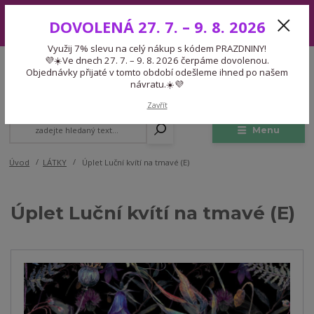
Využij 7% slevu na celý nákup s kódem PRAZDNINY! 💜☀️Ve dnech 27.
DOVOLENÁ 27. 7. – 9. 8. 2026
7. – 9. 8. 2026 čerpáme dovolenou. Objednávky přijaté v tomto období
odešleme ihned po našem návratu.☀️💜
Využij 7% slevu na celý nákup s kódem PRAZDNINY!
Expedice 775 866 913
💜☀️Ve dnech 27. 7. – 9. 8. 2026 čerpáme dovolenou.
CZK
Po-Čt 9-15:30 Pá 9-14:30 Pauza 13-13:45
Objednávky přijaté v tomto období odešleme ihned po našem
návratu.☀️💜
0
0,00 Kč
Zavřít
Menu
Úvod
LÁTKY
Úplet Luční kvítí na tmavé (E)
Úplet Luční kvítí na tmavé (E)