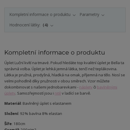
Kompletní informace o produktu
Parametry
Hodnocení látky:
4
Kompletní informace o produktu
Úplet Luční kvítí na tmavé. Pokud hledáte top kvalitní úplet je Bella ta
správná volba. Úplet je lehká jemná látka, tenčí než teplákovina.
Látka je pružná, prodyšná, hladká na omak, příjemná na tělo. Nosí se
velmi pohodlně díky pružnosti v obou směrech. Vzor můžete
dokombinovat s našemi jednobarevkami -
náplety
či
bavlněnými
úplety
. Samozřejmostí jsou i
nitě
v ladící se barvě.
Materiál
: Bavlněný úplet s elastanem
Složení
: 92% bavlna 8% elastan
Šíře
: 180cm
Gramáž
: 200g/m2