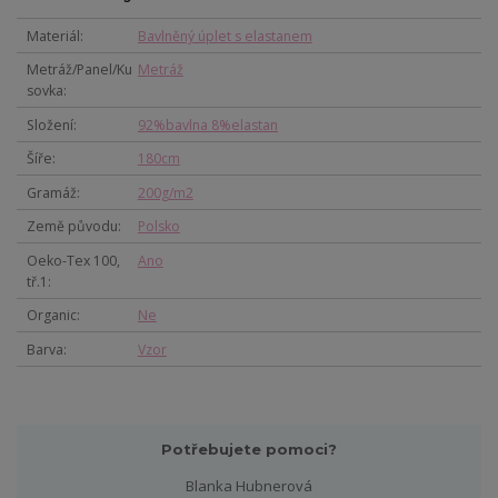
Materiál
Bavlněný úplet s elastanem
Metráž/Panel/Ku
Metráž
sovka
Složení
92%bavlna 8%elastan
Šíře
180cm
Gramáž
200g/m2
Země původu
Polsko
Oeko-Tex 100,
Ano
tř.1
Organic
Ne
Barva
Vzor
Potřebujete pomoci?
Blanka Hubnerová