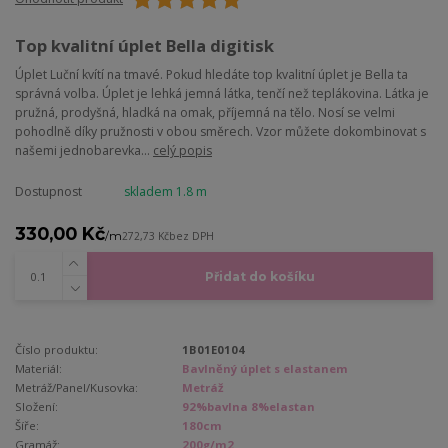
Top kvalitní úplet Bella digitisk
Úplet Luční kvítí na tmavé. Pokud hledáte top kvalitní úplet je Bella ta
správná volba. Úplet je lehká jemná látka, tenčí než teplákovina. Látka je
pružná, prodyšná, hladká na omak, příjemná na tělo. Nosí se velmi
pohodlně díky pružnosti v obou směrech. Vzor můžete dokombinovat s
našemi jednobarevka...
celý popis
Dostupnost
skladem 1.8 m
330,00 Kč
/
m
272,73 Kč
bez DPH
Přidat do košíku
Číslo produktu:
1B01E0104
Materiál:
Bavlněný úplet s elastanem
Metráž/Panel/Kusovka:
Metráž
Složení:
92%bavlna 8%elastan
Šíře:
180cm
Gramáž:
200g/m2