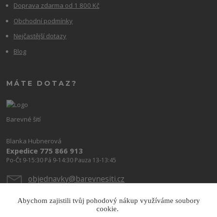
Doprava zdarma od 1 800 Kč
Obchodní podmínky
Nejčastější dotazy
Blog
MÁTE DOTAZ?
Barevné šití
Blanka Hubnerová
Expedice 775 866 913
Po-Čt 9-15:30 Pá 9-14:30 Pauza 13-13:45
objednavky@barevnesiti.cz
Abychom zajistili tvůj pohodový nákup využíváme soubory
cookie.