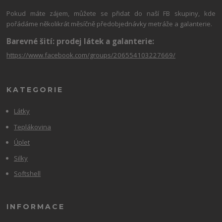
Pokud máte zájem, můžete se přidat do naší FB skupiny, kde
pořádáme několikrát měsíčně předobjednávky metráže a galanterie.
Barevné šití: prodej látek a galanterie:
https://www.facebook.com/groups/206554103227669/
KATEGORIE
Látky
Teplákovina
Úplet
Silky
Softshell
INFORMACE