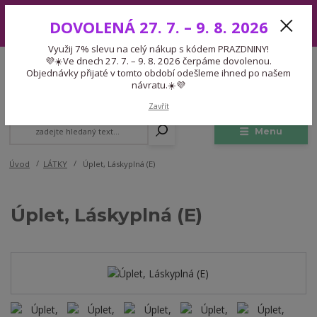
Využij 7% slevu na celý nákup s kódem PRAZDNINY! 💜☀️Ve dnech 27.
DOVOLENÁ 27. 7. – 9. 8. 2026
7. – 9. 8. 2026 čerpáme dovolenou. Objednávky přijaté v tomto období
odešleme ihned po našem návratu.☀️💜
Využij 7% slevu na celý nákup s kódem PRAZDNINY!
Expedice 775 866 913
💜☀️Ve dnech 27. 7. – 9. 8. 2026 čerpáme dovolenou.
CZK
Po-Čt 9-15:30 Pá 9-14:30 Pauza 13-13:45
Objednávky přijaté v tomto období odešleme ihned po našem
návratu.☀️💜
0
0,00 Kč
Zavřít
Menu
Úvod
LÁTKY
Úplet, Láskyplná (E)
Úplet, Láskyplná (E)