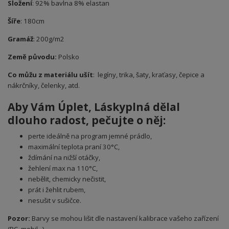
Složení
: 92% bavlna 8% elastan
Šíře
: 180cm
Gramáž
: 200g/m2
Země původu:
Polsko
Co můžu z materiálu ušít
: legíny, trika, šaty, kraťasy, čepice a
nákrčníky, čelenky, atd.
Aby Vám Úplet
, Láskyplná
dělal
dlouho radost, pečujte o něj:
perte ideálně na program jemné prádlo,
maximální teplota praní 30°C,
ždímání na nižší otáčky,
žehlení max na 110°C,
nebělit, chemicky nečistit,
prát i žehlit rubem,
nesušit v sušičce.
Pozor:
Barvy se mohou lišit dle nastavení kalibrace vašeho zařízení