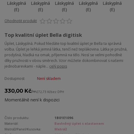
Ohodnotit produkt
Top kvalitní úplet Bella digitisk
Úplet, Láskyplná. Pokud hledáte top kvalitní úplet je Bella ta správná
volba. Úplet je lehká jemná látka, tenčí než teplákovina. Látka je pružná,
prodyšná, hladká na omak, příjemná na tělo. Nosí se velmi pohodlně
díky pružnosti v obou směrech. Vzor můžete dokombinovat s našemi
jednobarevkami - náple...
celý popis
Dostupnost
Není skladem
330,00 Kč
/
m
272,73 Kč
bez DPH
Momentálně není k dispozici
Číslo produktu:
1B01E1096
Materiál:
Bavlněný úplet s elastanem
Metráž/Panel/Kusovka:
Metráž