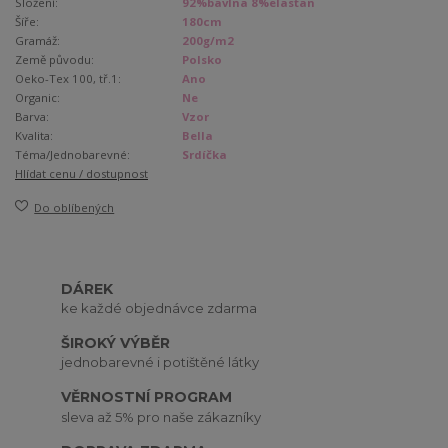
Složení:
92%bavlna 8%elastan
Šíře:
180cm
Gramáž:
200g/m2
Země původu:
Polsko
Oeko-Tex 100, tř.1:
Ano
Organic:
Ne
Barva:
Vzor
Kvalita:
Bella
Téma/Jednobarevné:
Srdíčka
Hlídat cenu / dostupnost
Do oblíbených
DÁREK
ke každé objednávce zdarma
ŠIROKÝ VÝBĚR
jednobarevné i potištěné látky
VĚRNOSTNÍ PROGRAM
sleva až 5% pro naše zákazníky