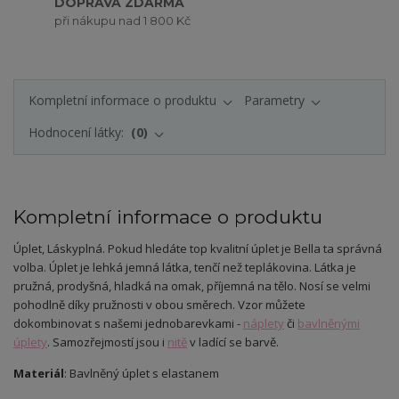
DOPRAVA ZDARMA
při nákupu nad 1 800 Kč
Kompletní informace o produktu
Parametry
Hodnocení látky:
0
Kompletní informace o produktu
Úplet
, Láskyplná.
Pokud hledáte top kvalitní úplet je Bella ta správná
volba. Úplet je lehká jemná látka, tenčí než teplákovina. Látka je
pružná, prodyšná, hladká na omak, příjemná na tělo. Nosí se velmi
pohodlně díky pružnosti v obou směrech. Vzor můžete
dokombinovat s našemi jednobarevkami -
náplety
či
bavlněnými
úplety
. Samozřejmostí jsou i
nitě
v ladící se barvě.
Materiál
: Bavlněný úplet s elastanem