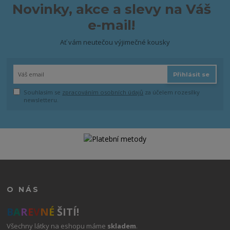
Novinky, akce a slevy na Váš
e-mail!
Ať vám neutečou výjimečné kousky
Přihlásit se
Souhlasím se
zpracováním osobních údajů
za účelem rozesílky
newsletteru.
O NÁS
B
A
R
E
V
N
É
ŠITÍ!
Všechny látky na eshopu máme
skladem
.