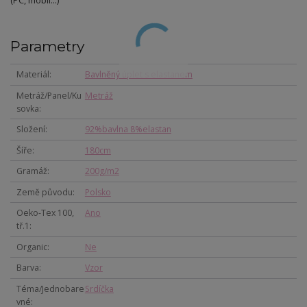
(PC, mobil...)
Parametry
Materiál
Bavlněný úplet s elastanem
Metráž/Panel/Ku
Metráž
sovka
Složení
92%bavlna 8%elastan
Šíře
180cm
Gramáž
200g/m2
Země původu
Polsko
Oeko-Tex 100,
Ano
tř.1
Organic
Ne
Barva
Vzor
Téma/Jednobare
Srdíčka
vné