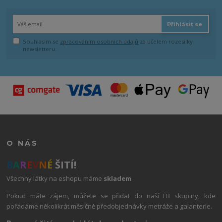
Přihlásit se
Souhlasím se
zpracováním osobních údajů
za účelem rozesílky
newsletteru.
O NÁS
B
A
R
E
V
N
É
ŠITÍ!
Všechny látky na eshopu máme
skladem
.
Pokud máte zájem, můžete se přidat do naší FB skupiny, kde
pořádáme několikrát měsíčně předobjednávky metráže a galanterie.