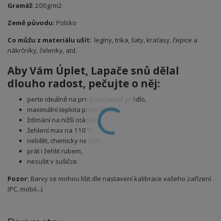
Gramáž
: 200g/m2
Země původu:
Polsko
Co můžu z materiálu ušít
: legíny, trika, šaty, kraťasy, čepice a
nákrčníky, čelenky, atd.
Aby Vám Úplet
, Lapače snů
dělal
dlouho radost, pečujte o něj:
perte ideálně na program jemné prádlo,
maximální teplota praní 30°C,
ždímání na nižší otáčky,
žehlení max na 110°C,
nebělit, chemicky nečistit,
prát i žehlit rubem,
nesušit v sušičce.
Pozor:
Barvy se mohou lišit dle nastavení kalibrace vašeho zařízení
(PC, mobil...)