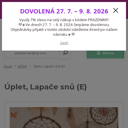
Využij 7% slevu na celý nákup s kódem PRAZDNINY! 💜☀️Ve dnech 27.
DOVOLENÁ 27. 7. – 9. 8. 2026
7. – 9. 8. 2026 čerpáme dovolenou. Objednávky přijaté v tomto období
odešleme ihned po našem návratu.☀️💜
Využij 7% slevu na celý nákup s kódem PRAZDNINY!
Expedice 775 866 913
💜☀️Ve dnech 27. 7. – 9. 8. 2026 čerpáme dovolenou.
CZK
Po-Čt 9-15:30 Pá 9-14:30 Pauza 13-13:45
Objednávky přijaté v tomto období odešleme ihned po našem
návratu.☀️💜
0
0,00 Kč
Zavřít
Menu
Úvod
LÁTKY
Úplet, Lapače snů (E)
Úplet, Lapače snů (E)