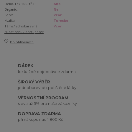
Oeko-Tex 100, tř.1:
Ano
Organic:
Ne
Barva:
Vzor
Kvalita:
Turecko
Téma/Jednobarevné:
Vzor
Hlídat cenu / dostupnost
Do oblíbených
DÁREK
ke každé objednávce zdarma
ŠIROKÝ VÝBĚR
jednobarevné i potištěné látky
VĚRNOSTNÍ PROGRAM
sleva až 5% pro naše zákazníky
DOPRAVA ZDARMA
při nákupu nad 1 800 Kč