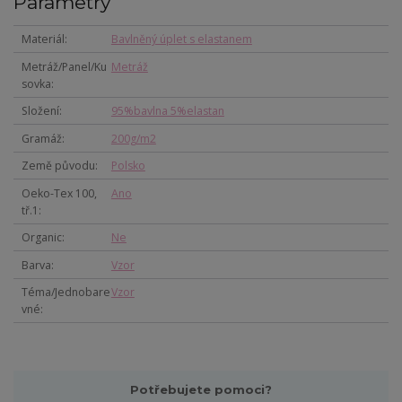
Parametry
Materiál
Bavlněný úplet s elastanem
Metráž/Panel/Ku
Metráž
sovka
Složení
95%bavlna 5%elastan
Gramáž
200g/m2
Země původu
Polsko
Oeko-Tex 100,
Ano
tř.1
Organic
Ne
Barva
Vzor
Téma/Jednobare
Vzor
vné
Potřebujete pomoci?