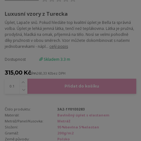
Luxusní vzory z Turecka
Úplet, Lapače snů. Pokud hledáte top kvalitní úplet je Bella ta správná
volba. Úplet je lehká jemná látka, tenčí než teplákovina. Látka je pružná,
prodyšná, hladká na omak, příjemná na tělo. Nosí se velmi pohodlně
díky pružnosti v obou směrech. Vzor můžete dokombinovat s našemi
jednobarevkami - nápl...
celý popis
Dostupnost
🌈 Skladem 3.3 m
315,00 Kč
/
m
260,33 Kč
bez DPH
Přidat do košíku
Číslo produktu:
3A2-1Y01E0283
Materiál:
Bavlněný úplet s elastanem
Metráž/Panel/Kusovka:
Metráž
Složení:
95%bavlna 5%elastan
Gramáž:
200g/m2
Země původu:
Polsko