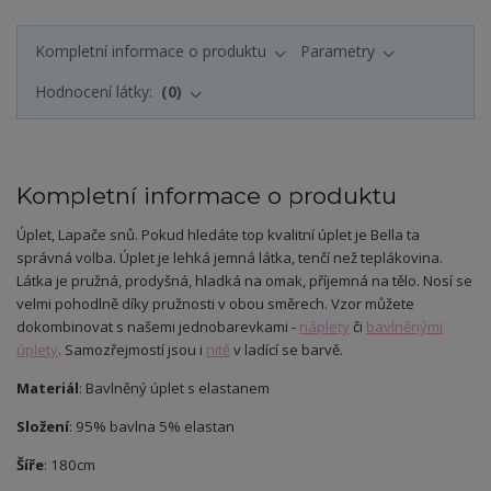
Kompletní informace o produktu
Parametry
Hodnocení látky:
0
Kompletní informace o produktu
Úplet
, Lapače snů.
Pokud hledáte top kvalitní úplet je Bella ta
správná volba. Úplet je lehká jemná látka, tenčí než teplákovina.
Látka je pružná, prodyšná, hladká na omak, příjemná na tělo. Nosí se
velmi pohodlně díky pružnosti v obou směrech. Vzor můžete
dokombinovat s našemi jednobarevkami -
náplety
či
bavlněnými
úplety
. Samozřejmostí jsou i
nitě
v ladící se barvě.
Materiál
: Bavlněný úplet s elastanem
Složení
: 95% bavlna 5% elastan
Šíře
: 180cm