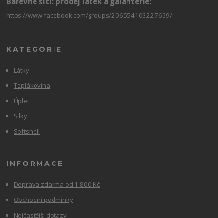
Barevné šití: prodej látek a galanterie:
https://www.facebook.com/groups/206554103227669/
KATEGORIE
Látky
Teplákovina
Úplet
Silky
Softshell
INFORMACE
Doprava zdarma od 1 800 Kč
Obchodní podmínky
Nejčastější dotazy