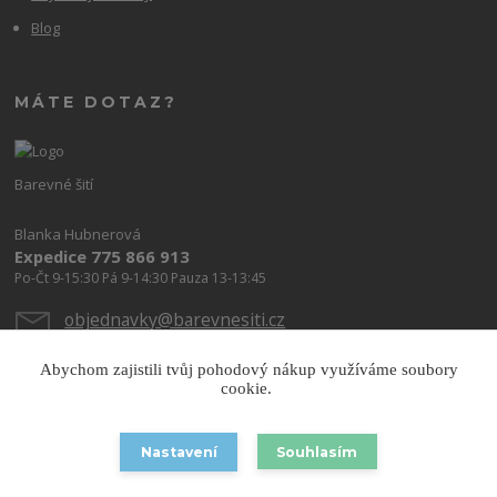
Blog
MÁTE DOTAZ?
Barevné šití
Blanka Hubnerová
Expedice 775 866 913
Po-Čt 9-15:30 Pá 9-14:30 Pauza 13-13:45
objednavky@barevnesiti.cz
Abychom zajistili tvůj pohodový nákup využíváme soubory
cookie.
Nastavení
Souhlasím
Copyright © 2026 Barevnesiti.cz