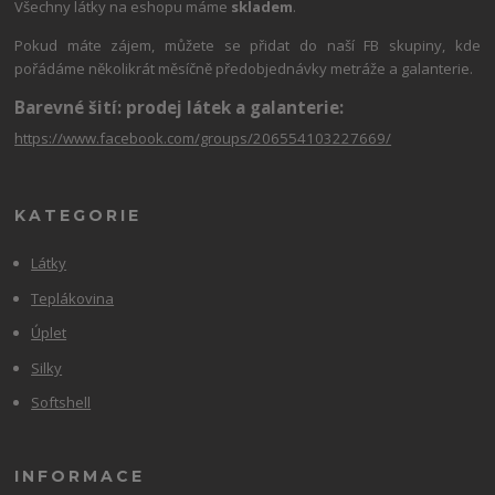
Všechny látky na eshopu máme
skladem
.
Pokud máte zájem, můžete se přidat do naší FB skupiny, kde
pořádáme několikrát měsíčně předobjednávky metráže a galanterie.
Barevné šití: prodej látek a galanterie:
https://www.facebook.com/groups/206554103227669/
KATEGORIE
Látky
Teplákovina
Úplet
Silky
Softshell
INFORMACE