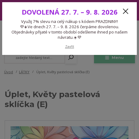
Využij 7% slevu na celý nákup s kódem PRAZDNINY! 💜☀️Ve dnech 27.
DOVOLENÁ 27. 7. – 9. 8. 2026
7. – 9. 8. 2026 čerpáme dovolenou. Objednávky přijaté v tomto období
odešleme ihned po našem návratu.☀️💜
Využij 7% slevu na celý nákup s kódem PRAZDNINY!
Expedice 775 866 913
💜☀️Ve dnech 27. 7. – 9. 8. 2026 čerpáme dovolenou.
CZK
Po-Čt 9-15:30 Pá 9-14:30 Pauza 13-13:45
Objednávky přijaté v tomto období odešleme ihned po našem
návratu.☀️💜
0
0,00 Kč
Zavřít
Menu
Úvod
LÁTKY
Úplet, Květy pastelová sklíčka (E)
Úplet, Květy pastelová
sklíčka (E)