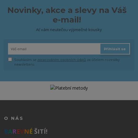
Novinky, akce a slevy na Váš
e-mail!
Ať vám neutečou výjimečné kousky
Přihlásit se
Souhlasím se
zpracováním osobních údajů
za účelem rozesílky
newsletteru.
O NÁS
B
A
R
E
V
N
É
ŠITÍ!