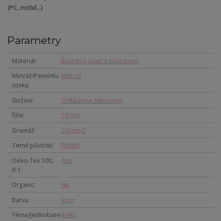
(PC, mobil...)
Parametry
Materiál
Bavlněný úplet s elastanem
Metráž/Panel/Ku
Metráž
sovka
Složení
92%bavlna 8%elastan
Šíře
180cm
Gramáž
200g/m2
Země původu
Polsko
Oeko-Tex 100,
Ano
tř.1
Organic
Ne
Barva
Vzor
Téma/Jednobare
Květy