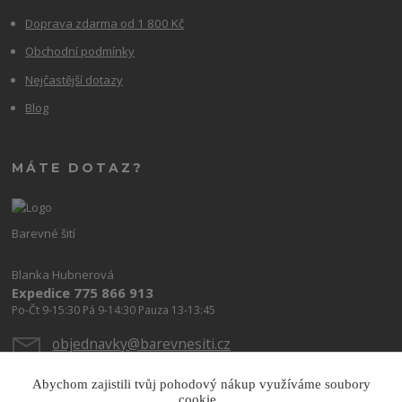
Doprava zdarma od 1 800 Kč
Obchodní podmínky
Nejčastější dotazy
Blog
MÁTE DOTAZ?
Barevné šití
Blanka Hubnerová
Expedice 775 866 913
Po-Čt 9-15:30 Pá 9-14:30 Pauza 13-13:45
objednavky@barevnesiti.cz
Abychom zajistili tvůj pohodový nákup využíváme soubory
cookie.