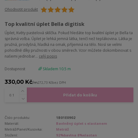
Ohodnotit produkt
Top kvalitní úplet Bella digitisk
Úplet, Květy pastelová sklíčka. Pokud hledáte top kvalitní úplet je Bella ta
správná volba. Úplet je lehká jemná látka, tenčí než teplákovina. Látka je
pružná, prodyšná, hladká na omak, příjemná na tělo. Nosí se velmi
pohodlně díky pružnosti v obou směrech. Vzor můžete dokombinovat s
našemi jednobar...
celý popis
Dostupnost
🌈 Skladem 10.5 m
330,00 Kč
/
m
272,73 Kč
bez DPH
Přidat do košíku
Číslo produktu:
1B01E0902
Materiál:
Bavlněný úplet s elastanem
Metráž/Panel/Kusovka:
Metráž
Složení:
92%bavlna 8%elastan