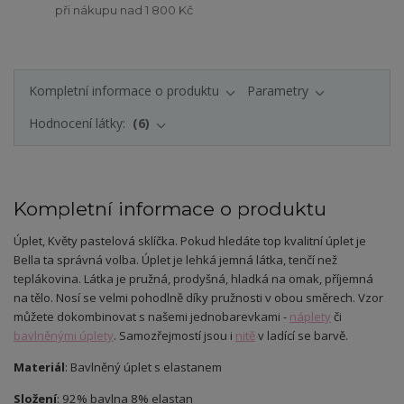
při nákupu nad 1 800 Kč
Kompletní informace o produktu
Parametry
Hodnocení látky:
6
Kompletní informace o produktu
Úplet
, Květy pastelová sklíčka.
Pokud hledáte top kvalitní úplet je
Bella ta správná volba. Úplet je lehká jemná látka, tenčí než
teplákovina. Látka je pružná, prodyšná, hladká na omak, příjemná
na tělo. Nosí se velmi pohodlně díky pružnosti v obou směrech. Vzor
můžete dokombinovat s našemi jednobarevkami -
náplety
či
bavlněnými úplety
. Samozřejmostí jsou i
nitě
v ladící se barvě.
Materiál
: Bavlněný úplet s elastanem
Složení
: 92% bavlna 8% elastan