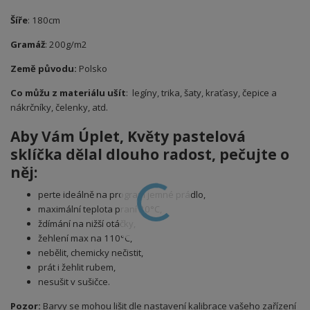
Šíře
: 180cm
Gramáž
: 200g/m2
Země původu:
Polsko
Co můžu z materiálu ušít
: legíny, trika, šaty, kraťasy, čepice a
nákrčníky, čelenky, atd.
Aby Vám Úplet
, Květy pastelová
sklíčka
dělal dlouho radost, pečujte o
něj:
perte ideálně na program jemné prádlo,
maximální teplota praní 30°C,
ždímání na nižší otáčky,
žehlení max na 110°C,
nebělit, chemicky nečistit,
prát i žehlit rubem,
nesušit v sušičce.
Pozor:
Barvy se mohou lišit dle nastavení kalibrace vašeho zařízení