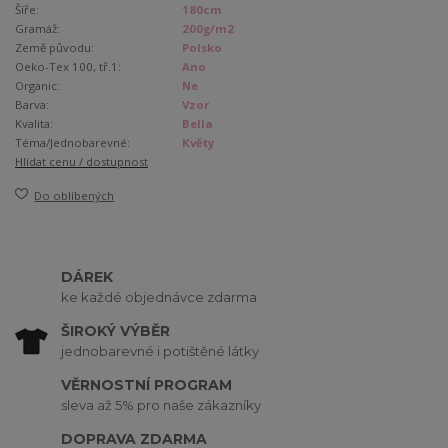
Šíře:
180cm
Gramáž:
200g/m2
Země původu:
Polsko
Oeko-Tex 100, tř.1:
Ano
Organic:
Ne
Barva:
Vzor
Kvalita:
Bella
Téma/Jednobarevné:
Květy
Hlídat cenu / dostupnost
Do oblíbených
DÁREK
ke každé objednávce zdarma
ŠIROKÝ VÝBĚR
jednobarevné i potištěné látky
VĚRNOSTNÍ PROGRAM
sleva až 5% pro naše zákazníky
DOPRAVA ZDARMA