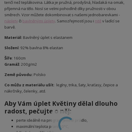
tenčí než teplákovina. Látka je pružná, prodyšná, hladaká na omak,
příjemná na tělo. Nosí se velmi pohodlně díky pružnosti v obou
směrech. Vzor můžete dokombinovat s našemi jednobarevkami -
náplety
či
bavlněnými úplety
. Samozřejmostí jsou i
nitě
v ladící se
barvě.
Materiál
: Bavlněný úplet s elastanem
Složení
: 92% bavlna 8% elastan
Šíře
: 160cm
Gramáž
: 200g/m2
Země původu:
Polsko
Co můžu z materiálu ušít
: legíny, trika, šaty, kraťasy, čepice a
nákrčníky, čelenky, atd.
Aby Vám úplet Květiny dělal dlouho
radost, pečujte o něj:
perte ideálně na program jemné prádlo,
maximální teplota praní 30°C,