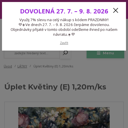
Využij 7% slevu na celý nákup s kódem PRAZDNINY! 💜☀️Ve dnech 27.
DOVOLENÁ 27. 7. – 9. 8. 2026
7. – 9. 8. 2026 čerpáme dovolenou. Objednávky přijaté v tomto období
odešleme ihned po našem návratu.☀️💜
Využij 7% slevu na celý nákup s kódem PRAZDNINY!
Expedice 775 866 913
💜☀️Ve dnech 27. 7. – 9. 8. 2026 čerpáme dovolenou.
CZK
Po-Čt 9-15:30 Pá 9-14:30 Pauza 13-13:45
Objednávky přijaté v tomto období odešleme ihned po našem
návratu.☀️💜
0
0,00 Kč
Zavřít
Menu
Úvod
LÁTKY
Úplet Květiny (E) 1,20m/ks
Úplet Květiny (E) 1,20m/ks