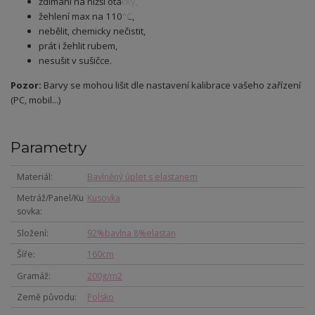
ždímání na nižší otáčky,
žehlení max na 110°C,
nebělit, chemicky nečistit,
prát i žehlit rubem,
nesušit v sušičce.
Pozor:
Barvy se mohou lišit dle nastavení kalibrace vašeho zařízení
(PC, mobil...)
Parametry
Materiál
Bavlněný úplet s elastanem
Metráž/Panel/Ku
Kusovka
sovka
Složení
92%bavlna 8%elastan
Šíře
160cm
Gramáž
200g/m2
Země původu
Polsko