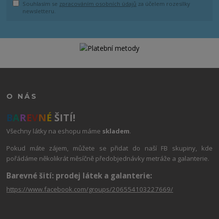
Souhlasím se
zpracováním osobních údajů
za účelem rozesílky
newsletteru.
O NÁS
B
A
R
E
V
N
É
ŠITÍ!
Všechny látky na eshopu máme
skladem
.
Pokud máte zájem, můžete se přidat do naší FB skupiny, kde
pořádáme několikrát měsíčně předobjednávky metráže a galanterie.
Barevné šití: prodej látek a galanterie:
https://www.facebook.com/groups/206554103227669/