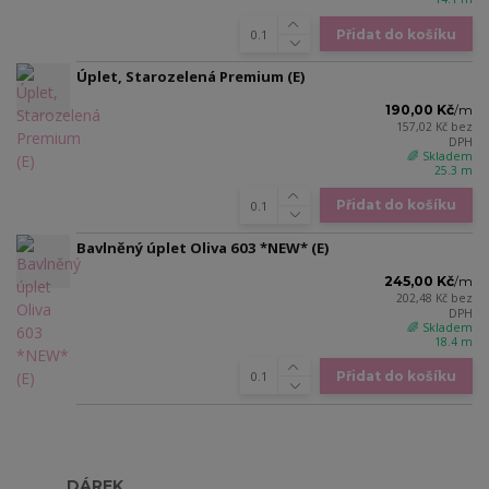
Přidat do košíku
Úplet, Starozelená Premium (E)
190,00 Kč
/
m
157,02 Kč
bez
DPH
🌈 Skladem
25.3 m
Přidat do košíku
Bavlněný úplet Oliva 603 *NEW* (E)
245,00 Kč
/
m
202,48 Kč
bez
DPH
🌈 Skladem
18.4 m
Přidat do košíku
DÁREK