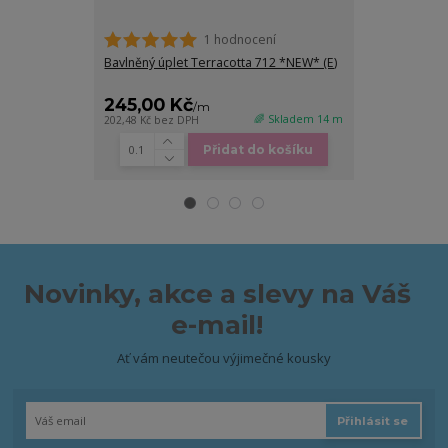
1 hodnocení
Bavlněný úplet Terracotta 712 *NEW* (E)
Bavlněný úpl
(E)
245,00 Kč
245,00 K
/
m
🌈 Skladem 14 m
202,48 Kč
bez DPH
202,48 Kč
bez D
Přidat do košíku
Novinky, akce a slevy na Váš
e-mail!
Ať vám neutečou výjimečné kousky
Přihlásit se