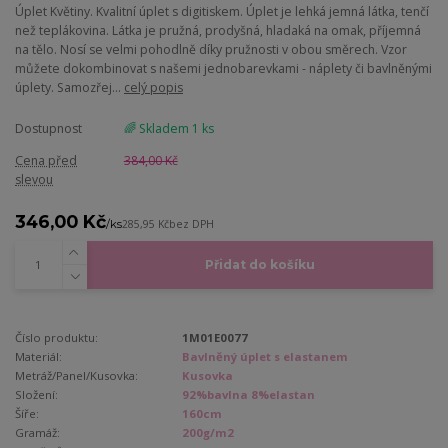
Úplet Květiny. Kvalitní úplet s digitiskem. Úplet je lehká jemná látka, tenčí
než teplákovina. Látka je pružná, prodyšná, hladaká na omak, příjemná
na tělo. Nosí se velmi pohodlně díky pružnosti v obou směrech. Vzor
můžete dokombinovat s našemi jednobarevkami - náplety či bavlněnými
úplety. Samozřej...
celý popis
Dostupnost
🌈 Skladem 1 ks
Cena před
384,00 Kč
slevou
346,00 Kč
/
ks
285,95 Kč
bez DPH
Přidat do košíku
Číslo produktu:
1M01E0077
Materiál:
Bavlněný úplet s elastanem
Metráž/Panel/Kusovka:
Kusovka
Složení:
92%bavlna 8%elastan
Šíře:
160cm
Gramáž:
200g/m2