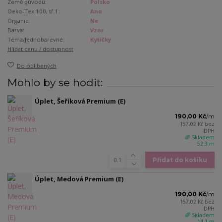
Země původu:
Polsko
Oeko-Tex 100, tř.1:
Ano
Organic:
Ne
Barva:
Vzor
Téma/Jednobarevné:
Kytičky
Hlídat cenu / dostupnost
Do oblíbených
Mohlo by se hodit:
Úplet, Šeříková Premium (E)
190,00 Kč
/
m
157,02 Kč
bez
DPH
🌈 Skladem
52.3 m
Přidat do košíku
Úplet, Medová Premium (E)
190,00 Kč
/
m
157,02 Kč
bez
DPH
🌈 Skladem
14.1 m