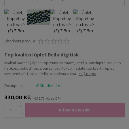
Ohodnotit produkt
Top kvalitní úplet Bella digitisk
Kvalitní bavlněný úplet Kopretiny na tmavé, který si zamilujete pro jeho
hebkost, pohodlnost a barevnost. Pokud hledáte top kvalitní úplet
vyrobený v EU, tak je Bella ta správná volba.
celý popis
Dostupnost
🌈 Skladem 4 m
330,00 Kč
/
m
272,73 Kč
bez DPH
Přidat do košíku