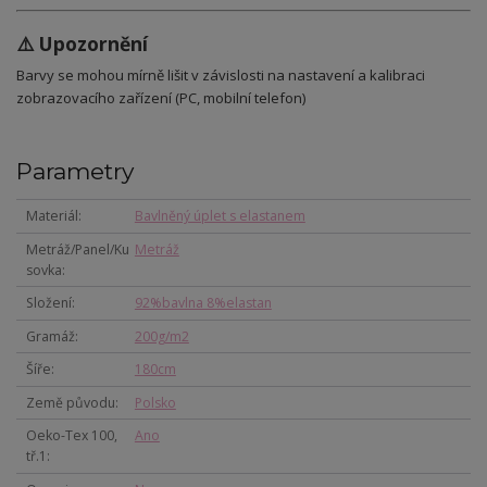
⚠️ Upozornění
Barvy se mohou mírně lišit v závislosti na nastavení a kalibraci
zobrazovacího zařízení (PC, mobilní telefon)
Parametry
Materiál
Bavlněný úplet s elastanem
Metráž/Panel/Ku
Metráž
sovka
Složení
92%bavlna 8%elastan
Gramáž
200g/m2
Šíře
180cm
Země původu
Polsko
Oeko-Tex 100,
Ano
tř.1