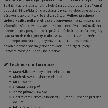
Objevte dokonalé spojení přírodního komfortu a moderní pružnosti.
Bavlněný úplet s elastanem je hebký na dotek, prodyšný a příjemně
poddajný. Díky přidanému elastanu je pružný v obou směrech, ale
zároveň je upletený tak, že si drží svůj tvar.
Velkou předností
úpletů kvality Bella je jeho stálobarevnost.
Tento materiál se
výborně nosí po celý den. Odvádí vlhkost, nechává pokožku dýchat
a neomezuje v pohybu. Pro šití pružných úpletů doporučujeme jehly
typu
Stretch nebo Jersey o síle 70–80
, které díky zaoblenému
hrotu nepoškodí vlákna. Jehly můžete koupit
zde
.
Vzor můžete
dokombinovat s našemi jednobarevkami - náplety či úplety.
Samozřejmostí jsou i nitě v ladicí barvě.
📏 Technické informace
Materiál:
Bavlněný úplet s elastanem
Složení:
92% bavlna 8% elastan
Šíře:
180 cm
Gramáž:
200 g/m²
Země původu:
Polsko
Certifikát:
Oekotex Standard 100, třida I. - vhodné prot děti
do 3let
Jehla:
Stretch, 70-80