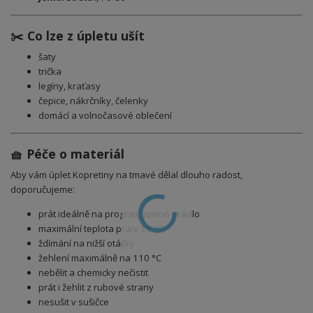
✂️ Co lze z úpletu ušít
šaty
trička
legíny, kraťasy
čepice, nákrčníky, čelenky
domácí a volnočasové oblečení
🧺 Péče o materiál
Aby vám úplet Kopretiny na tmavé dělal dlouho radost,
doporučujeme:
prát ideálně na program jemné prádlo
maximální teplota praní 30 °C
ždímání na nižší otáčky
žehlení maximálně na 110 °C
nebělit a chemicky nečistit
prát i žehlit z rubové strany
nesušit v sušičce