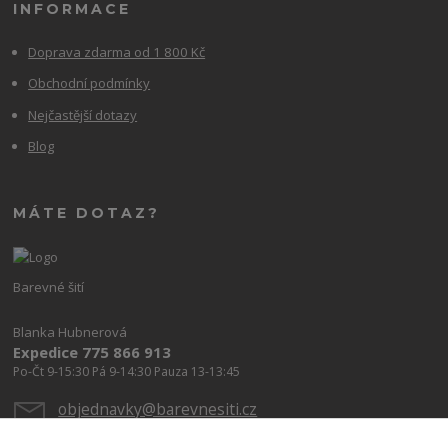
INFORMACE
Doprava zdarma od 1 800 Kč
Obchodní podmínky
Nejčastější dotazy
Blog
MÁTE DOTAZ?
Barevné šití
Blanka Hubnerová
Expedice 775 866 913
Po-Čt 9-15:30 Pá 9-14:30 Pauza 13-13:45
objednavky@barevnesiti.cz