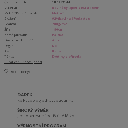
Číslo produktu:
1B01E2144
Materiál:
Bavlněný úplet s elastanem
Metráž/Panel/Kusovka:
Metráž
Složení:
92%bavlna 8%elastan
Gramáž:
200g/m2
Šíře:
180cm
Země původu:
Polsko
Oeko-Tex 100, tř.1:
Ano
Organic:
Ne
Kvalita:
Bella
Téma:
Květiny a příroda
Hlídat cenu / dostupnost
Do oblíbených
DÁREK
ke každé objednávce zdarma
ŠIROKÝ VÝBĚR
jednobarevné i potištěné látky
VĚRNOSTNÍ PROGRAM