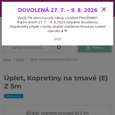
Využij 7% slevu na celý nákup s kódem PRAZDNINY! 💜☀️Ve dnech 27.
DOVOLENÁ 27. 7. – 9. 8. 2026
7. – 9. 8. 2026 čerpáme dovolenou. Objednávky přijaté v tomto období
odešleme ihned po našem návratu.☀️💜
Využij 7% slevu na celý nákup s kódem PRAZDNINY!
Expedice 775 866 913
💜☀️Ve dnech 27. 7. – 9. 8. 2026 čerpáme dovolenou.
CZK
Po-Čt 9-15:30 Pá 9-14:30 Pauza 13-13:45
Objednávky přijaté v tomto období odešleme ihned po našem
návratu.☀️💜
0
0,00 Kč
Zavřít
Menu
Úvod
LÁTKY
Úplet, Kopretiny na tmavé (E) Z 5m
Úplet, Kopretiny na tmavé (E)
Z 5m
🆕 Novinka