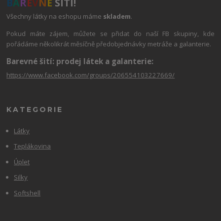
B
A
R
E
V
N
É
ŠITÍ!
Všechny látky na eshopu máme
skladem
.
Pokud máte zájem, můžete se přidat do naší FB skupiny, kde
pořádáme několikrát měsíčně předobjednávky metráže a galanterie.
Barevné šití: prodej látek a galanterie:
https://www.facebook.com/groups/206554103227669/
KATEGORIE
Látky
Teplákovina
Úplet
Silky
Softshell