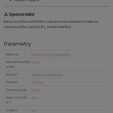
nesušit v sušičce
⚠️ Upozornění
Barvy se mohou mírně lišit v závislosti na nastavení a kalibraci
zobrazovacího zařízení (PC, mobilní telefon)
Parametry
Materiál
Bavlněný úplet s elastanem
Metráž/Panel/Ku
Panel
sovka
Složení
92%bavlna 8%elastan
Gramáž
200g/m2
Země původu
Polsko
Oeko-Tex 100,
Ano
tř.1
Organic
Ne