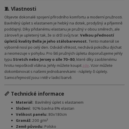
🧵 Vlastnosti
Objevte dokonalé spojení přírodního komfortu a moderní pružnosti.
Bavlněný úplet s elastanem je hebký na dotek, prodyšný a příjemně
poddajný. Díky přidanému elastanu je pružný v obou směrech, ale
zároveň je upletený tak, že si drží svůj tvar.
Velkou předností
úpletů kvality Bella je jeho stálobarevnost.
Tento materiál se
výborně nosí po celý den. Odvádí vlhkost, nechává pokožku dýchat
a neomezuje v pohybu. Pro šití pružných úpletu doporučujeme jehly
typu
Stretch nebo Jersey o síle 70–80
, které díky zaoblenému
hrotu nepoškodí vlákna. Jehly můžete koupit
zde
.
Vzor můžete
dokombinovat s našemi jednobarevkami - náplety či úplety.
Samozřejmostí jsou i nitě v ladicí barvě.
📏 Technické informace
Materiál:
Bavlněný úplet s elastanem
Složení:
92% bavlna 8% elastan
Velikost panelu:
80x180cm
Gramáž:
200 g/m²
Země původu:
Polsko