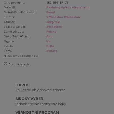
Číslo produktu:
1E2-1B01EP171
Materiál:
Bavlněný úplet s elastanem
Metráž/Panel/Kusovka:
Panel
Složení:
92%bavlna 8%elastan
Gramáž:
200g/m2
Velikost panelu:
80x180cm
Země původu:
Polsko
Oeko-Tex 100, tř.1:
Ano
Organic:
Ne
Kvalita:
Bella
Téma:
Zvířata
Hlídat cenu / dostupnost
Do oblíbených
DÁREK
ke každé objednávce zdarma
ŠIROKÝ VÝBĚR
jednobarevné i potištěné látky
VĚRNOSTNÍ PROGRAM