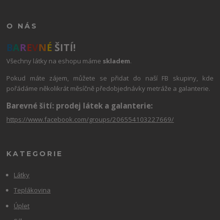
O NÁS
B
A
R
E
V
N
É
ŠITÍ!
Všechny látky na eshopu máme
skladem
.
Pokud máte zájem, můžete se přidat do naší FB skupiny, kde
pořádáme několikrát měsíčně předobjednávky metráže a galanterie.
Barevné šití: prodej látek a galanterie:
https://www.facebook.com/groups/206554103227669/
KATEGORIE
Látky
Teplákovina
Úplet