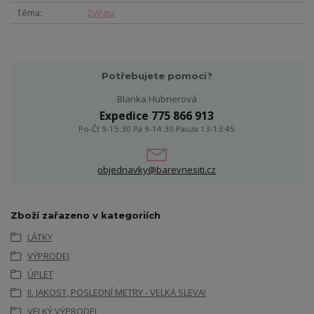
Téma
Zvířata
Potřebujete pomoci?
Blanka Hubnerová
Expedice 775 866 913
Po-Čt 9-15:30 Pá 9-14:30 Pauza 13-13:45
objednavky@barevnesiti.cz
Zboží zařazeno v kategoriích
LÁTKY
VÝPRODEJ
ÚPLET
II. JAKOST, POSLEDNÍ METRY - VELKÁ SLEVA!
VELKÝ VÝPRODEJ