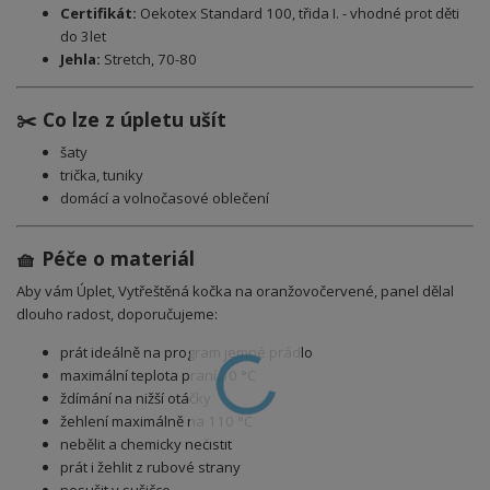
Certifikát:
Oekotex Standard 100, třida I. - vhodné prot děti
do 3let
Jehla:
Stretch, 70-80
✂️ Co lze z úpletu ušít
šaty
trička, tuniky
domácí a volnočasové oblečení
🧺 Péče o materiál
Aby vám
Úplet, Vytřeštěná kočka na oranžovočervené, panel
dělal
dlouho radost, doporučujeme:
prát ideálně na program jemné prádlo
maximální teplota praní 30 °C
ždímání na nižší otáčky
žehlení maximálně na 110 °C
nebělit a chemicky nečistit
prát i žehlit z rubové strany