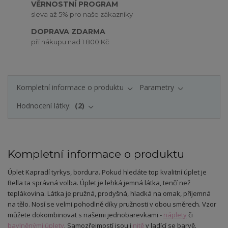
VĚRNOSTNÍ PROGRAM
sleva až 5% pro naše zákazníky
DOPRAVA ZDARMA
při nákupu nad 1 800 Kč
Kompletní informace o produktu
Parametry
Hodnocení látky:
2
Kompletní informace o produktu
Úplet Kapradí tyrkys, bordura. Pokud hledáte top kvalitní úplet je
Bella ta správná volba. Úplet je lehká jemná látka, tenčí než
teplákovina. Látka je pružná, prodyšná, hladká na omak, příjemná
na tělo. Nosí se velmi pohodlně díky pružnosti v obou směrech. Vzor
můžete dokombinovat s našemi jednobarevkami -
náplety
či
bavlněnými úplety
. Samozřejmostí jsou i
nitě
v ladící se barvě.