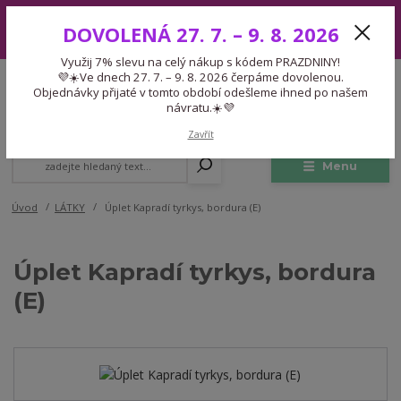
Využij 7% slevu na celý nákup s kódem PRAZDNINY! 💜☀️Ve dnech 27.
DOVOLENÁ 27. 7. – 9. 8. 2026
7. – 9. 8. 2026 čerpáme dovolenou. Objednávky přijaté v tomto období
odešleme ihned po našem návratu.☀️💜
Využij 7% slevu na celý nákup s kódem PRAZDNINY!
Expedice 775 866 913
💜☀️Ve dnech 27. 7. – 9. 8. 2026 čerpáme dovolenou.
CZK
Po-Čt 9-15:30 Pá 9-14:30 Pauza 13-13:45
Objednávky přijaté v tomto období odešleme ihned po našem
návratu.☀️💜
0
0,00 Kč
Zavřít
Menu
Úvod
LÁTKY
Úplet Kapradí tyrkys, bordura (E)
Úplet Kapradí tyrkys, bordura
(E)