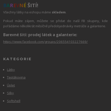
B
A
R
E
V
N
É
ŠITÍ!
Všechny látky na eshopu máme
skladem
.
Pokud máte zájem, můžete se přidat do naší FB skupiny, kde
pořádáme několikrát měsíčně předobjednávky metráže a galanterie.
Barevné šití: prodej látek a galanterie:
https://www.facebook.com/groups/206554103227669/
KATEGORIE
Látky
Teplákovina
Úplet
Silky
Softshell