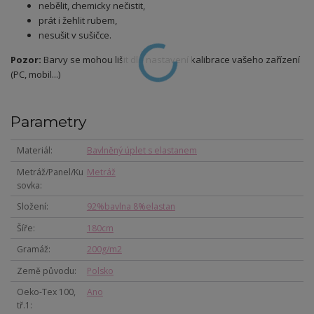
nebělit, chemicky nečistit,
prát i žehlit rubem,
nesušit v sušičce.
Pozor:
Barvy se mohou lišit dle nastavení kalibrace vašeho zařízení
(PC, mobil...)
Parametry
Materiál
Bavlněný úplet s elastanem
Metráž/Panel/Ku
Metráž
sovka
Složení
92%bavlna 8%elastan
Šíře
180cm
Gramáž
200g/m2
Země původu
Polsko
Oeko-Tex 100,
Ano
tř.1