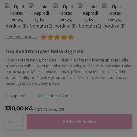
Ohodnotit produkt
Top kvalitní úplet Bella digitisk
Úplet Kapradí tyrkys, bordura. Pokud hledáte top kvalitní úplet je Bella
ta správná volba. Úplet je lehká jemná látka, tenčí než teplákovina. Látka
je pružná, prodyšná, hladká na omak, příjemná na tělo. Nosí se velmi
pohodlně díky pružnosti v obou směrech. Vzor můžete dokombinovat s
našemi jednobare...
celý popis
Dostupnost
🌈 Skladem 6.3 m
330,00 Kč
/
m
272,73 Kč
bez DPH
Přidat do košíku