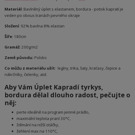
Materiál
: Bavlněný úplet s elastanem, bordura - potisk kapratí je
veden po obous tranách pevného okraje
Složení
: 92% bavlna 8% elastan
Šíře
: 180cm
Gramáž
: 200g/m2
Země původu:
Polsko
Co můžu z materiálu ušít
: legíny, trika, šaty, kraťasy, čepice a
nákrčníky, čelenky, atd.
Aby Vám Úplet Kapradí tyrkys,
bordura dělal dlouho radost, pečujte o
něj:
perte ideálně na program jemné prádlo,
maximální teplota praní 30°C,
ždímání na nižší otáčky,
žehlení max na 110°C,