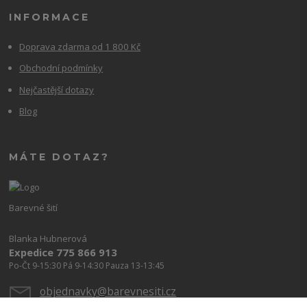
INFORMACE
Doprava zdarma od 1 800 Kč
Obchodní podmínky
Nejčastější dotazy
Blog
MÁTE DOTAZ?
Barevné šití
Blanka Hubnerová
Expedice 775 866 913
Po-Čt 9-15:30 Pá 9-14:30 Pauza 13-13:45
objednavky@barevnesiti.cz