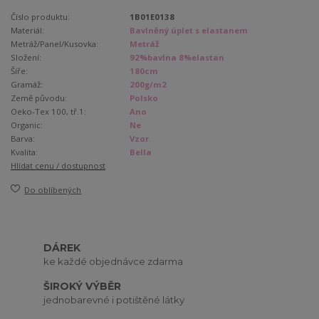
Číslo produktu:
1B01E0138
Materiál:
Bavlněný úplet s elastanem
Metráž/Panel/Kusovka:
Metráž
Složení:
92%bavlna 8%elastan
Šíře:
180cm
Gramáž:
200g/m2
Země původu:
Polsko
Oeko-Tex 100, tř.1:
Ano
Organic:
Ne
Barva:
Vzor
Kvalita:
Bella
Hlídat cenu / dostupnost
Do oblíbených
DÁREK
ke každé objednávce zdarma
ŠIROKÝ VÝBĚR
jednobarevné i potištěné látky