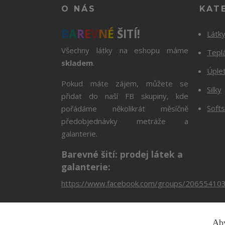
O NÁS
KAT
B
A
R
E
V
N
É
ŠITÍ!
Látk
Všechny látky na eshopu máme
Tepl
skladem
.
Úple
Pokud máte zájem, můžete se
Silky
přidat do naší FB skupiny, kde
Softs
pořádáme několikrát měsíčně
předobjednávky metráže a
galanterie.
Barevné šití: prodej látek a
galanterie:
https://www.facebook.com/groups/20655410
Aby