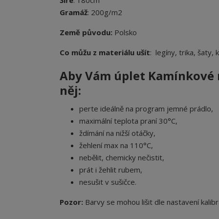
Šíře
: 180cm
Gramáž
: 200g/m2
Země původu:
Polsko
Co můžu z materiálu ušít
: legíny, trika, šaty,
Aby Vám úplet Kamínkové m
něj:
perte ideálně na program jemné prádlo,
maximální teplota praní 30°C,
ždímání na nižší otáčky,
žehlení max na 110°C,
nebělit, chemicky nečistit,
prát i žehlit rubem,
nesušit v sušičce.
Pozor:
Barvy se mohou lišit dle nastavení kalibr