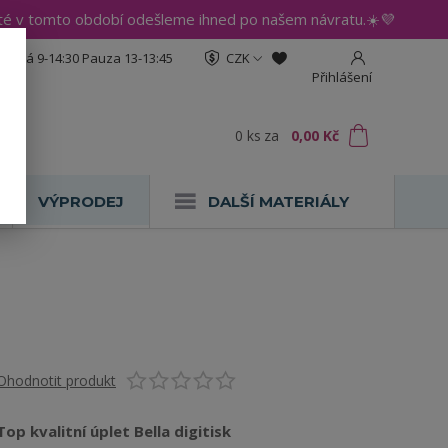
até v tomto období odešleme ihned po našem návratu.☀️💜
:30 Pá 9-14:30 Pauza 13-13:45
CZK
Přihlášení
0
ks
za
0,00 Kč
VÝPRODEJ
DALŠÍ MATERIÁLY
Ohodnotit produkt
Top kvalitní úplet Bella digitisk