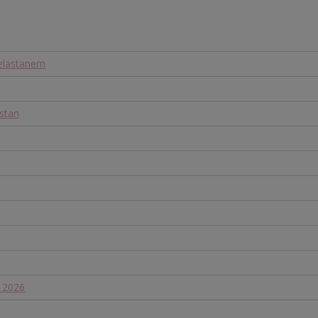
 elastanem
stan
a 2026