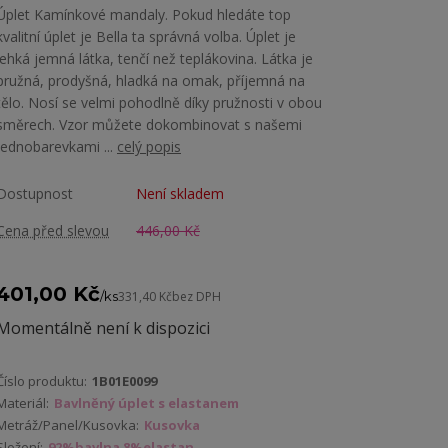
Úplet Kamínkové mandaly. Pokud hledáte top
kvalitní úplet je Bella ta správná volba. Úplet je
lehká jemná látka, tenčí než teplákovina. Látka je
pružná, prodyšná, hladká na omak, příjemná na
tělo. Nosí se velmi pohodlně díky pružnosti v obou
směrech. Vzor můžete dokombinovat s našemi
jednobarevkami ...
celý popis
Dostupnost
Není skladem
Cena před slevou
446,00 Kč
401,00 Kč
/
ks
331,40 Kč
bez DPH
Momentálně není k dispozici
Číslo produktu:
1B01E0099
Materiál:
Bavlněný úplet s elastanem
Metráž/Panel/Kusovka:
Kusovka
Složení:
92%bavlna 8%elastan