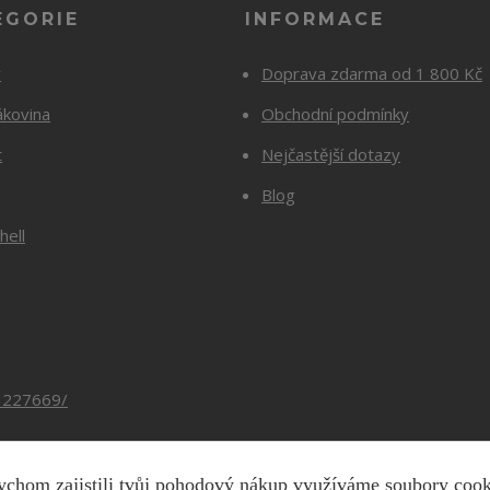
EGORIE
INFORMACE
y
Doprava zdarma od 1 800 Kč
ákovina
Obchodní podmínky
t
Nejčastější dotazy
Blog
hell
3227669/
chom zajistili tvůj pohodový nákup využíváme soubory coo