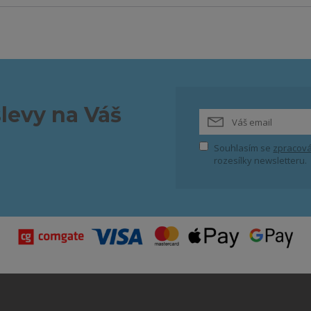
slevy na Váš
Souhlasím se
zpracová
rozesílky newsletteru.