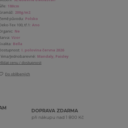
Šíře:
180cm
Gramáž:
200g/m2
Země původu:
Polsko
Oeko-Tex 100, tř.1:
Ano
Organic:
Ne
Barva:
Vzor
Kvalita:
Bella
Dostupnost:
I. polovina června 2026
Téma/Jednobarevné:
Mandaly, Paisley
Hlídat cenu / dostupnost
Do oblíbených
RAM
DOPRAVA ZDARMA
při nákupu nad 1 800 Kč