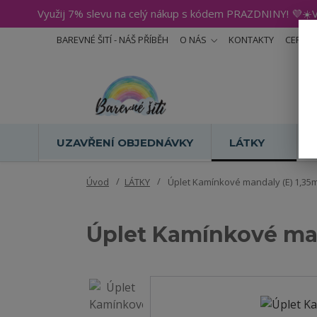
Využij 7% slevu na celý nákup s kódem PRAZDNINY! 💜☀️V
BAREVNÉ ŠITÍ - NÁŠ PŘÍBĚH
O NÁS
KONTAKTY
CERTIF
UZAVŘENÍ OBJEDNÁVKY
LÁTKY
Úvod
LÁTKY
Úplet Kamínkové mandaly (E) 1,35
Úplet Kamínkové man