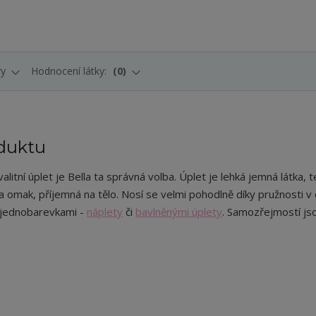
ry
Hodnocení látky:
0
duktu
tní úplet je Bella ta správná volba. Úplet je lehká jemná látka, t
na omak, příjemná na tělo. Nosí se velmi pohodlně díky pružnosti v
 jednobarevkami -
náplety
či
bavlněnými úplety
. Samozřejmostí js