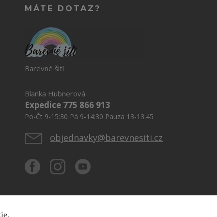
MÁTE DOTAZ?
Barevné šití
Blanka Hubnerová
Expedice 775 866 913
Po-Čt 9-15:30 Pá 9-14:30 Pauza 13-13:45
objednavky@barevnesiti.cz
kie.