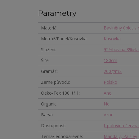
Parametry
Materiál
Bavlněný úplet s
Metráž/Panel/Kusovka
Kusovka
Složení
92%bavlna 8%ela
Šíře
180cm
Gramáž
200g/m2
Země původu
Polsko
Oeko-Tex 100, tř.1
Ano
Organic
Ne
Barva
Vzor
Dostupnost
I. polovina červn
Téma/Jednobarevné
Mandaly, Paisley