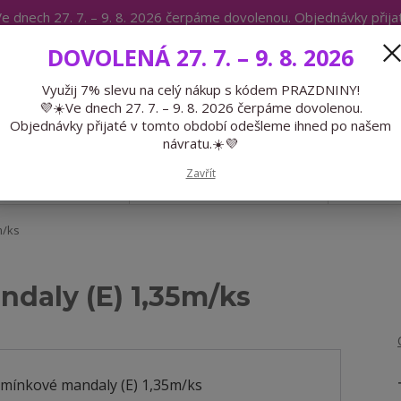
e dnech 27. 7. – 9. 8. 2026 čerpáme dovolenou. Objednávky přij
IKÁTY
BLOG
DOVOLENÁ 27. 7. – 9. 8. 2026
Expedice 775 866 913
Po-Čt 9-15
Využij 7% slevu na celý nákup s kódem PRAZDNINY!
💜☀️Ve dnech 27. 7. – 9. 8. 2026 čerpáme dovolenou.
Hledat
Objednávky přijaté v tomto období odešleme ihned po našem
návratu.☀️💜
Zavřít
GALANTERIE
PŘEDOBJEDNÁVKY
LÉTO
m/ks
daly (E) 1,35m/ks