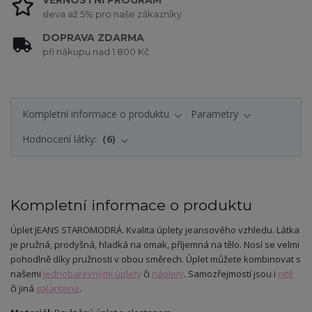
sleva až 5% pro naše zákazníky
DOPRAVA ZDARMA
při nákupu nad 1 800 Kč
Kompletní informace o produktu
Parametry
Hodnocení látky:
6
Kompletní informace o produktu
Úplet JEANS STAROMODRÁ. Kvalita úplety
jeansového vzhledu. Látka
je pružná, prodyšná, hladká na omak, příjemná na tělo. Nosí se velmi
pohodlně díky pružnosti v obou směrech.
Úplet můžete kombinovat s
našemi
jednobarevnými úplety
či
náplety
. Samozřejmostí jsou i
nitě
či jiná
galanterie
.