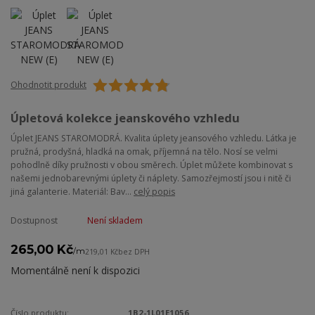
Ohodnotit produkt
Úpletová kolekce jeanskového vzhledu
Úplet JEANS STAROMODRÁ. Kvalita úplety jeansového vzhledu. Látka je
pružná, prodyšná, hladká na omak, příjemná na tělo. Nosí se velmi
pohodlně díky pružnosti v obou směrech. Úplet můžete kombinovat s
našemi jednobarevnými úplety či náplety. Samozřejmostí jsou i nitě či
jiná galanterie. Materiál: Bav...
celý popis
Dostupnost
Není skladem
265,00 Kč
/
m
219,01 Kč
bez DPH
Momentálně není k dispozici
Číslo produktu:
1B2-1L01E1056