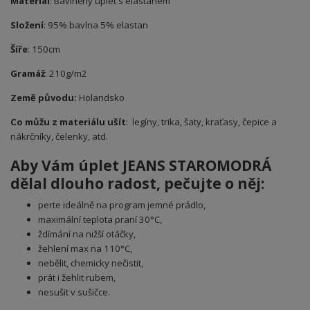
Materiál
: Bavlněný úplet s elastanem
Složení
: 95% bavlna 5% elastan
Šíře
: 150cm
Gramáž
: 210g/m2
Země původu:
Holandsko
Co můžu z materiálu ušít
: legíny, trika, šaty, kraťasy, čepice a
nákrčníky, čelenky, atd.
Aby Vám úplet JEANS STAROMODRÁ
dělal dlouho radost, pečujte o něj:
perte ideálně na program jemné prádlo,
maximální teplota praní 30°C,
ždímání na nižší otáčky,
žehlení max na 110°C,
nebělit, chemicky nečistit,
prát i žehlit rubem,
nesušit v sušičce.