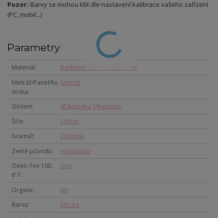
Pozor:
Barvy se mohou lišit dle nastavení kalibrace vašeho zařízení
(PC, mobil...)
Parametry
Materiál
Bavlněný úplet s elastanem
Metráž/Panel/Ku
Metráž
sovka
Složení
95%bavlna 5%elastan
Šíře
150cm
Gramáž
210g/m2
Země původu
Holandsko
Oeko-Tex 100,
Ano
tř.1
Organic
Ne
Barva
Modrá