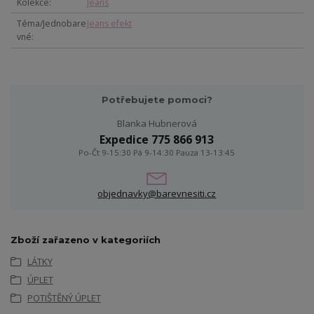
Kolekce
Jeans
Téma/Jednobare
Jeans efekt
vné
Potřebujete pomoci?
Blanka Hubnerová
Expedice 775 866 913
Po-Čt 9-15:30 Pá 9-14:30 Pauza 13-13:45
objednavky@barevnesiti.cz
Zboží zařazeno v kategoriích
LÁTKY
ÚPLET
POTIŠTĚNÝ ÚPLET