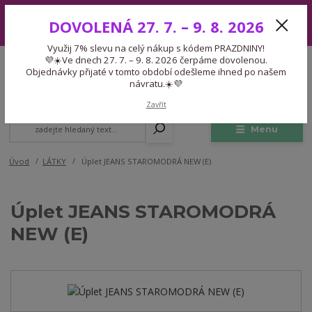
Využij 7% slevu na celý nákup s kódem PRAZDNINY! 💜☀️Ve dnech 27.
DOVOLENÁ 27. 7. – 9. 8. 2026
7. – 9. 8. 2026 čerpáme dovolenou. Objednávky přijaté v tomto období
odešleme ihned po našem návratu.☀️💜
Využij 7% slevu na celý nákup s kódem PRAZDNINY!
Expedice 775 866 913
💜☀️Ve dnech 27. 7. – 9. 8. 2026 čerpáme dovolenou.
CZK
Po-Čt 9-15:30 Pá 9-14:30 Pauza 13-13:45
Objednávky přijaté v tomto období odešleme ihned po našem
návratu.☀️💜
0
0,00 Kč
Zavřít
Menu
Úvod
LÁTKY
Úplet JEANS STAROMODRÁ NEW (E)
Úplet JEANS STAROMODRÁ
NEW (E)