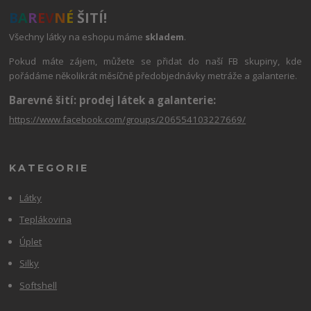
B
A
R
E
V
N
É
ŠITÍ!
Všechny látky na eshopu máme
skladem
.
Pokud máte zájem, můžete se přidat do naší FB skupiny, kde
pořádáme několikrát měsíčně předobjednávky metráže a galanterie.
Barevné šití: prodej látek a galanterie:
https://www.facebook.com/groups/206554103227669/
KATEGORIE
Látky
Teplákovina
Úplet
Silky
Softshell