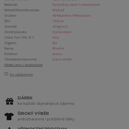
Materiál:
Bavlněný úplet s elastanem
Metráž/Panel/Kusovka:
Metráž
Složení:
95%bavlna 5%elastan
Šíře:
150cm
Gramáž:
210g/m2
Země původu:
Holandsko
Oeko-Tex 100, tř.1:
Ano
Organic:
Ne
Barva:
Modrá
Kolekce:
Jeans
Téma/Jednobarevné:
Jeans efekt
Hlídat cenu / dostupnost
Do oblíbených
DÁREK
ke každé objednávce zdarma
ŠIROKÝ VÝBĚR
jednobarevné i potištěné látky
VĚRNOSTNÍ PROGRAM