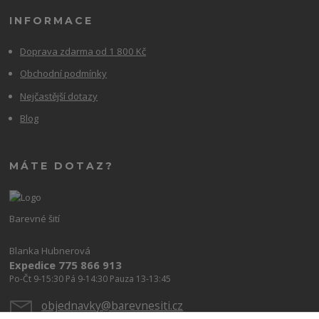
INFORMACE
Doprava zdarma od 1 800 Kč
Obchodní podmínky
Nejčastější dotazy
Blog
MÁTE DOTAZ?
Barevné šití
Blanka Hubnerová
Expedice 775 866 913
Po-Čt 9-15:30 Pá 9-14:30 Pauza 13-13:45
objednavky@barevnesiti.cz