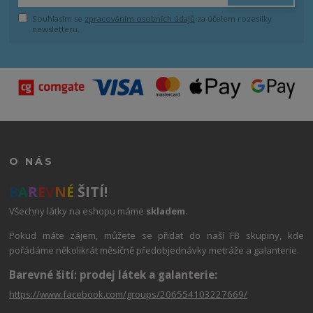
Souhlasím se
zpracováním osobních údajů
za účelem rozesílky
newsletteru.
O NÁS
B
A
R
E
V
N
É
ŠITÍ!
Všechny látky na eshopu máme
skladem
.
Pokud máte zájem, můžete se přidat do naší FB skupiny, kde
pořádáme několikrát měsíčně předobjednávky metráže a galanterie.
Barevné šití: prodej látek a galanterie:
https://www.facebook.com/groups/206554103227669/