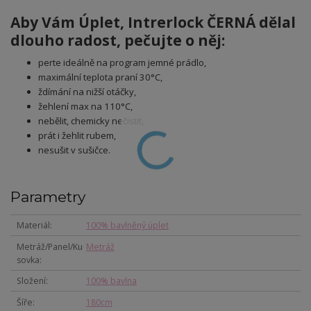
Aby Vám Úplet, Intrerlock ČERNÁ
dělal
dlouho radost, pečujte o něj:
perte ideálně na program jemné prádlo,
maximální teplota praní 30°C,
ždímání na nižší otáčky,
žehlení max na 110°C,
nebělit, chemicky nečistit,
prát i žehlit rubem,
nesušit v sušičce.
Parametry
Materiál
100% bavlněný úplet
Metráž/Panel/Ku
Metráž
sovka
Složení
100% bavlna
Šíře
180cm