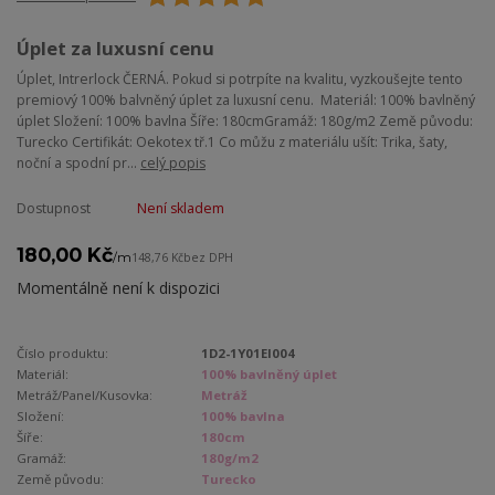
Úplet za luxusní cenu
Úplet, Intrerlock ČERNÁ. Pokud si potrpíte na kvalitu, vyzkoušejte tento
premiový 100% balvněný úplet za luxusní cenu. Materiál: 100% bavlněný
úplet Složení: 100% bavlna Šíře: 180cmGramáž: 180g/m2 Země původu:
Turecko Certifikát: Oekotex tř.1 Co můžu z materiálu ušít: Trika, šaty,
noční a spodní pr...
celý popis
Dostupnost
Není skladem
180,00 Kč
/
m
148,76 Kč
bez DPH
Momentálně není k dispozici
Číslo produktu:
1D2-1Y01EI004
Materiál:
100% bavlněný úplet
Metráž/Panel/Kusovka:
Metráž
Složení:
100% bavlna
Šíře:
180cm
Gramáž:
180g/m2
Země původu:
Turecko