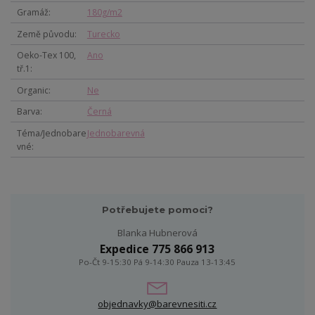
Gramáž
180g/m2
Země původu
Turecko
Oeko-Tex 100,
Ano
tř.1
Organic
Ne
Barva
Černá
Téma/Jednobare
Jednobarevná
vné
Potřebujete pomoci?
Blanka Hubnerová
Expedice 775 866 913
Po-Čt 9-15:30 Pá 9-14:30 Pauza 13-13:45
objednavky@barevnesiti.cz