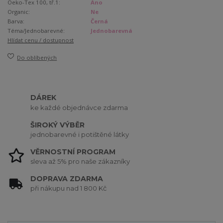
Oeko-Tex 100, tř.1:
Ano
Organic:
Ne
Barva:
Černá
Téma/Jednobarevné:
Jednobarevná
Hlídat cenu / dostupnost
Do oblíbených
DÁREK
ke každé objednávce zdarma
ŠIROKÝ VÝBĚR
jednobarevné i potištěné látky
VĚRNOSTNÍ PROGRAM
sleva až 5% pro naše zákazníky
DOPRAVA ZDARMA
při nákupu nad 1 800 Kč