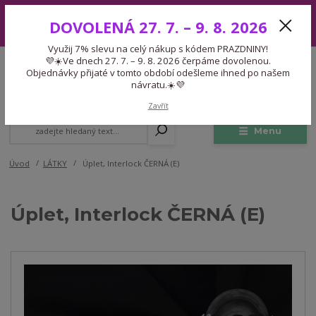
Využij 7% slevu na celý nákup s kódem PRAZDNINY! 💜☀️Ve dnech 27.
DOVOLENÁ 27. 7. – 9. 8. 2026
7. – 9. 8. 2026 čerpáme dovolenou. Objednávky přijaté v tomto období
odešleme ihned po našem návratu.☀️💜
Využij 7% slevu na celý nákup s kódem PRAZDNINY!
Expedice 775 866 913
💜☀️Ve dnech 27. 7. – 9. 8. 2026 čerpáme dovolenou.
CZK
Po-Čt 9-15:30 Pá 9-14:30 Pauza 13-13:45
Objednávky přijaté v tomto období odešleme ihned po našem
návratu.☀️💜
0
0,00 Kč
Zavřít
Menu
Úvod
LÁTKY
Úplet, Interlock ČERNÁ (E)
Úplet, Interlock ČERNÁ (E)