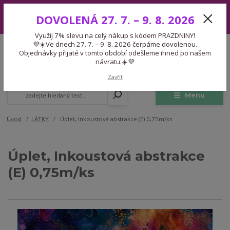
Využij 7% slevu na celý nákup s kódem PRAZDNINY! 💜☀️Ve dnech 27.
DOVOLENÁ 27. 7. – 9. 8. 2026
7. – 9. 8. 2026 čerpáme dovolenou. Objednávky přijaté v tomto období
odešleme ihned po našem návratu.☀️💜
Využij 7% slevu na celý nákup s kódem PRAZDNINY!
Expedice 775 866 913
💜☀️Ve dnech 27. 7. – 9. 8. 2026 čerpáme dovolenou.
CZK
Po-Čt 9-15:30 Pá 9-14:30 Pauza 13-13:45
Objednávky přijaté v tomto období odešleme ihned po našem
návratu.☀️💜
0
0,00 Kč
Zavřít
Menu
Úvod
LÁTKY
Úplet, Inkoustová abstrakce (E) 0,75m/ks
Úplet, Inkoustová abstrakce
(E) 0,75m/ks