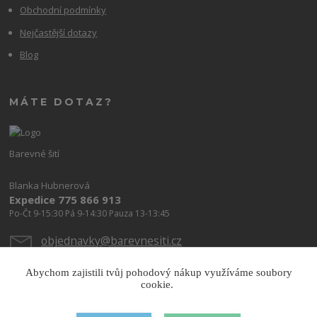
Obchodní podmínky
Nejčastější dotazy
Blog
MÁTE DOTAZ?
Barevné šití
Blanka Hubnerová
Expedice 775 866 913
Po-Čt 9-15:30 Pá 9-14:30 Pauza 13-13:45
objednavky@barevnesiti.cz
Abychom zajistili tvůj pohodový nákup využíváme soubory
cookie.