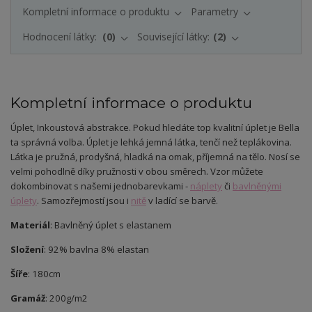
Kompletní informace o produktu
Parametry
Hodnocení látky:
0
Související látky:
2
Kompletní informace o produktu
Úplet
, Inkoustová abstrakce.
Pokud hledáte top kvalitní úplet je Bella
ta správná volba. Úplet je lehká jemná látka, tenčí než teplákovina.
Látka je pružná, prodyšná, hladká na omak, příjemná na tělo. Nosí se
velmi pohodlně díky pružnosti v obou směrech. Vzor můžete
dokombinovat s našemi jednobarevkami -
náplety
či
bavlněnými
úplety
. Samozřejmostí jsou i
nitě
v ladící se barvě.
Materiál
: Bavlněný úplet s elastanem
Složení
: 92% bavlna 8% elastan
Šíře
: 180cm
Gramáž
: 200g/m2