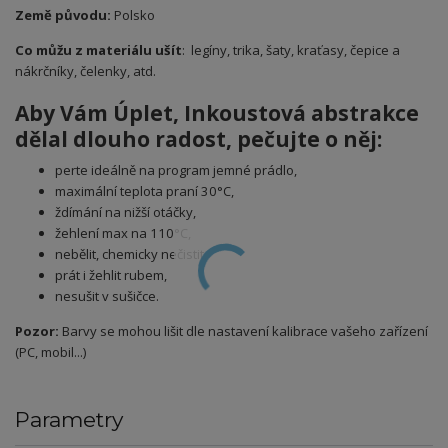
Země původu:
Polsko
Co můžu z materiálu ušít
: legíny, trika, šaty, kraťasy, čepice a
nákrčníky, čelenky, atd.
Aby Vám Úplet
, Inkoustová abstrakce
dělal dlouho radost, pečujte o něj:
perte ideálně na program jemné prádlo,
maximální teplota praní 30°C,
ždímání na nižší otáčky,
žehlení max na 110°C,
nebělit, chemicky nečistit,
prát i žehlit rubem,
nesušit v sušičce.
Pozor:
Barvy se mohou lišit dle nastavení kalibrace vašeho zařízení
(PC, mobil...)
Parametry