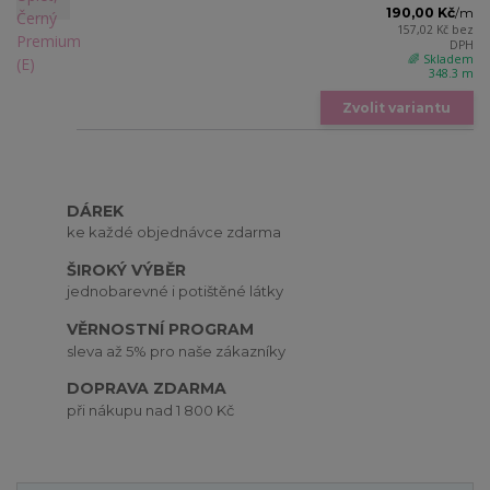
190,00 Kč
/
m
157,02 Kč
bez
DPH
🌈 Skladem
348.3 m
Zvolit variantu
DÁREK
ke každé objednávce zdarma
ŠIROKÝ VÝBĚR
jednobarevné i potištěné látky
VĚRNOSTNÍ PROGRAM
sleva až 5% pro naše zákazníky
DOPRAVA ZDARMA
při nákupu nad 1 800 Kč