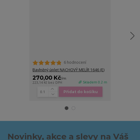
6 hodnocení
Bavlněný úplet NACHOVÝ MELÍR 1646 (E)
Úplet, Fuchsie
270,00 Kč
190,00 K
/
m
🌈 Skladem 0.2 m
223,14 Kč
bez DPH
157,02 Kč
bez D
Přidat do košíku
Novinky, akce a slevy na Váš