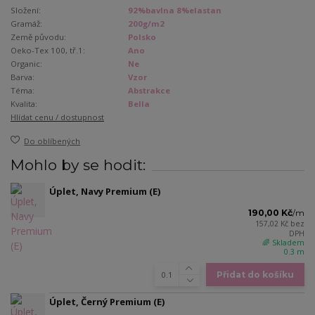
Složení:
92%bavlna 8%elastan
Gramáž:
200g/m2
Země původu:
Polsko
Oeko-Tex 100, tř.1:
Ano
Organic:
Ne
Barva:
Vzor
Téma:
Abstrakce
Kvalita:
Bella
Hlídat cenu / dostupnost
Do oblíbených
Mohlo by se hodit:
Úplet, Navy Premium (E)
190,00 Kč
/
m
157,02 Kč
bez
DPH
🌈 Skladem
0.3 m
Přidat do košíku
Úplet, Černý Premium (E)