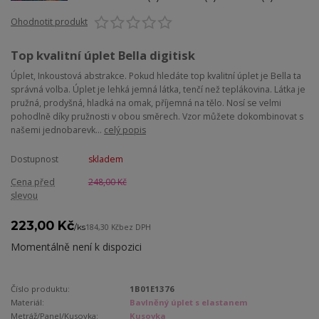
Ohodnotit produkt
Top kvalitní úplet Bella digitisk
Úplet, Inkoustová abstrakce. Pokud hledáte top kvalitní úplet je Bella ta
správná volba. Úplet je lehká jemná látka, tenčí než teplákovina. Látka je
pružná, prodyšná, hladká na omak, příjemná na tělo. Nosí se velmi
pohodlně díky pružnosti v obou směrech. Vzor můžete dokombinovat s
našemi jednobarevk...
celý popis
Dostupnost
skladem
Cena před
248,00 Kč
slevou
223,00 Kč
/
ks
184,30 Kč
bez DPH
Momentálně není k dispozici
Číslo produktu:
1B01E1376
Materiál:
Bavlněný úplet s elastanem
Metráž/Panel/Kusovka:
Kusovka