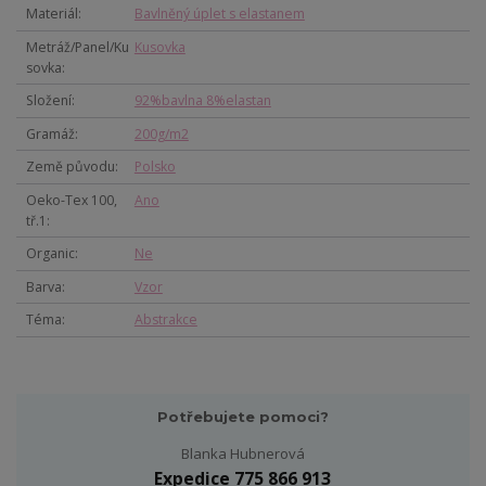
Materiál
Bavlněný úplet s elastanem
Metráž/Panel/Ku
Kusovka
sovka
Složení
92%bavlna 8%elastan
Gramáž
200g/m2
Země původu
Polsko
Oeko-Tex 100,
Ano
tř.1
Organic
Ne
Barva
Vzor
Téma
Abstrakce
Potřebujete pomoci?
Blanka Hubnerová
Expedice 775 866 913