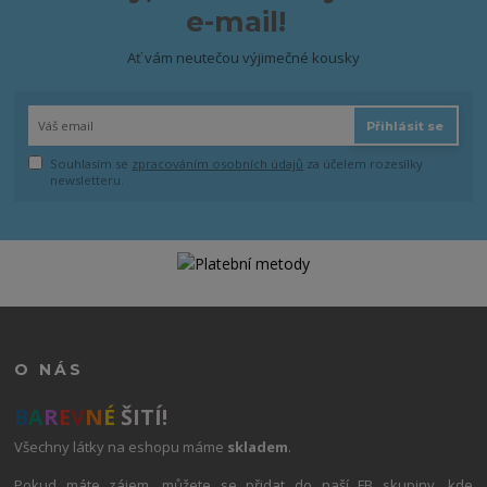
e-mail!
Ať vám neutečou výjimečné kousky
Přihlásit se
Souhlasím se
zpracováním osobních údajů
za účelem rozesílky
newsletteru.
O NÁS
B
A
R
E
V
N
É
ŠITÍ!
Všechny látky na eshopu máme
skladem
.
Pokud máte zájem, můžete se přidat do naší FB skupiny, kde