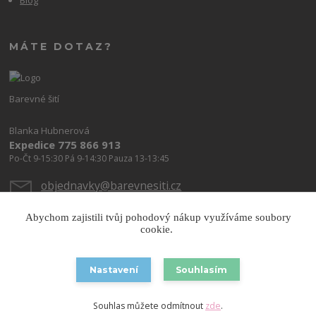
MÁTE DOTAZ?
Barevné šití
Blanka Hubnerová
Expedice 775 866 913
Po-Čt 9-15:30 Pá 9-14:30 Pauza 13-13:45
objednavky@barevnesiti.cz
Abychom zajistili tvůj pohodový nákup využíváme soubory
cookie.
Nastavení
Souhlasím
Copyright © 2026 Barevnesiti.cz
Souhlas můžete odmítnout
zde
.
Vytvořeno na
Eshop-rychle.cz