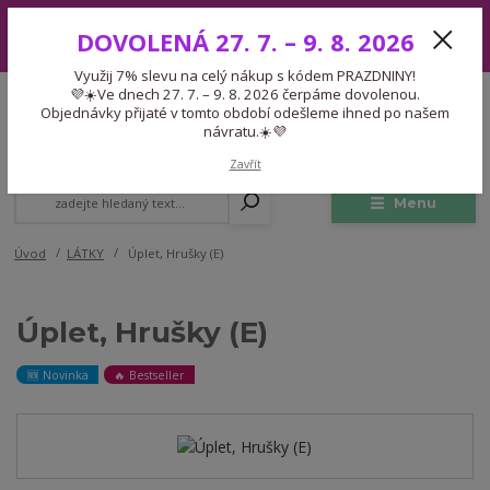
Využij 7% slevu na celý nákup s kódem PRAZDNINY! 💜☀️Ve dnech 27.
DOVOLENÁ 27. 7. – 9. 8. 2026
7. – 9. 8. 2026 čerpáme dovolenou. Objednávky přijaté v tomto období
odešleme ihned po našem návratu.☀️💜
Využij 7% slevu na celý nákup s kódem PRAZDNINY!
Expedice 775 866 913
💜☀️Ve dnech 27. 7. – 9. 8. 2026 čerpáme dovolenou.
CZK
Po-Čt 9-15:30 Pá 9-14:30 Pauza 13-13:45
Objednávky přijaté v tomto období odešleme ihned po našem
návratu.☀️💜
0
0,00 Kč
Zavřít
Menu
Úvod
LÁTKY
Úplet, Hrušky (E)
Úplet, Hrušky (E)
🆕 Novinka
🔥 Bestseller