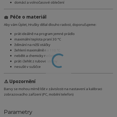
domácí a volnočasové oblečení
🧺 Péče o materiál
Aby vám Úplet, Hrušky dělal dlouho radost, doporučujeme:
prát ideálně na program jemné prádlo
maximální teplota praní 30 °C
ždímání na nižší otáčky
žehlení maximálně na 110 °C
nebělit a chemicky nečistit
prát i žehlit z rubové strany
nesušit v sušičce
⚠️ Upozornění
Barvy se mohou mírně lišit v závislosti na nastavení a kalibraci
zobrazovacího zařízení (PC, mobilní telefon)
Parametry