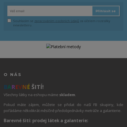
Přihlásit se
Souhlasím se
zpracováním osobních údajů
za účelem rozesílky
newsletteru.
O NÁS
B
A
R
E
V
N
É
ŠITÍ!
Všechny látky na eshopu máme
skladem
.
Pokud máte zájem, můžete se přidat do naší FB skupiny, kde
pořádáme několikrát měsíčně předobjednávky metráže a galanterie.
Barevné šití: prodej látek a galanterie: