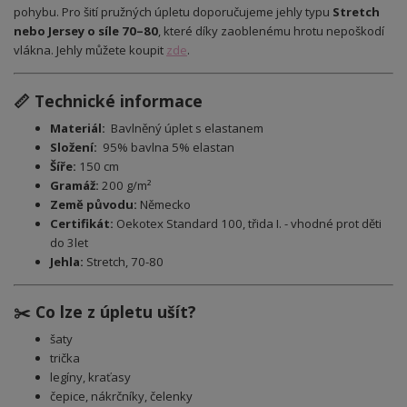
pohybu. Pro šití pružných úpletu doporučujeme jehly typu
Stretch
nebo Jersey o síle 70–80
, které díky zaoblenému hrotu nepoškodí
vlákna. Jehly můžete koupit
zde
.
📏 Technické informace
Materiál:
Bavlněný úplet s elastanem
Složení:
95% bavlna 5% elastan
Šíře:
150 cm
Gramáž:
200 g/m²
Země původu:
Německo
Certifikát:
Oekotex Standard 100, třida I. - vhodné prot děti
do 3let
Jehla:
Stretch, 70-80
✂️ Co lze z úpletu ušít?
šaty
trička
legíny, kraťasy
čepice, nákrčníky, čelenky