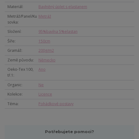
Materiál
Bavlněný úplet s elastanem
Metráž/Panel/Ku
Metráž
sovka
Složení
95%bavlna 5%elastan
Šíře
150cm
Gramáž
200g/m2
Země původu
Německo
Oeko-Tex 100,
Ano
tř.1
Organic
Ne
Kolekce
Licence
Téma
Pohádkové postavy
Potřebujete pomoci?