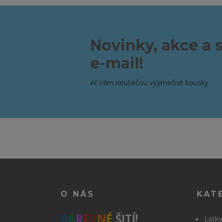
Novinky, akce a 
e-mail!
Ať vám neutečou výjimečné kousky
O NÁS
KAT
B
A
R
E
V
N
É
ŠITÍ!
Látk