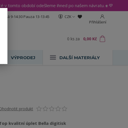
até v tomto období odešleme ihned po našem návratu.☀️💜
:30 Pá 9-14:30 Pauza 13-13:45
CZK
Přihlášení
0
ks
za
0,00 Kč
VÝPRODEJ
DALŠÍ MATERIÁLY
Ohodnotit produkt
Top kvalitní úplet Bella digitisk