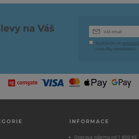
slevy na Váš
Souhlasím se
zpracová
rozesílky newsletteru.
EGORIE
INFORMACE
y
Doprava zdarma od 1 800 Kč