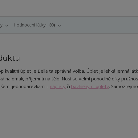
ry
Hodnocení látky:
0
duktu
 kvalitní úplet je Bella ta správná volba. Úplet je lehká jemná látk
dká na omak, příjemná na tělo. Nosí se velmi pohodlně díky pružnos
ašemi jednobarevkami -
náplety
či
bavlněnými úplety
. Samozřejmos