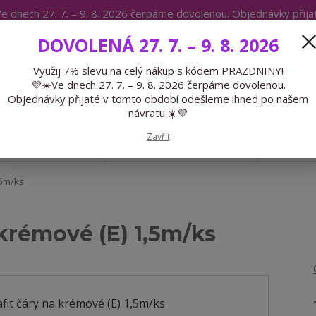
e dnech 27. 7. – 9. 8. 2026 čerpáme dovolenou. Objednávky přij
IKÁTY
BLOG
DOVOLENÁ 27. 7. – 9. 8. 2026
Expedice 775 866 913
Po-Čt 9-15
Využij 7% slevu na celý nákup s kódem PRAZDNINY!
💜☀️Ve dnech 27. 7. – 9. 8. 2026 čerpáme dovolenou.
Hledat
Objednávky přijaté v tomto období odešleme ihned po našem
návratu.☀️💜
Zavřít
GALANTERIE
PŘEDOBJEDNÁVKY
LÉTO
,5m/ks
 krémové (E) 1,5m/ks