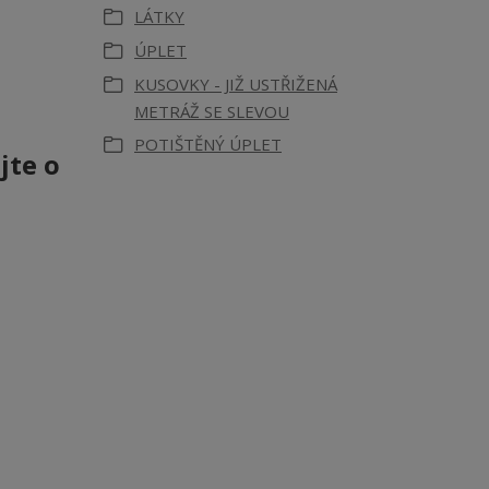
LÁTKY
ÚPLET
KUSOVKY - JIŽ USTŘIŽENÁ
METRÁŽ SE SLEVOU
POTIŠTĚNÝ ÚPLET
jte o