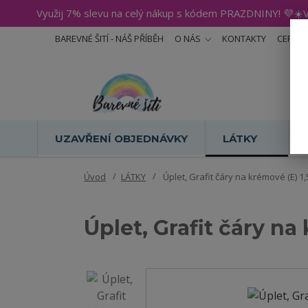
Využij 7% slevu na celý nákup s kódem PRAZDNINY! 💜☀️V
BAREVNÉ ŠITÍ - NÁŠ PŘÍBĚH
O NÁS
KONTAKTY
CERTIF
UZAVŘENÍ OBJEDNÁVKY
LÁTKY
Úvod
LÁTKY
Úplet, Grafit čáry na krémové (E) 1
Úplet, Grafit čáry na