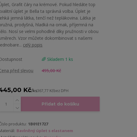
Úplet, Grafit čáry na krémové. Pokud hledáte top
kvalitní úplet je Bella ta správná volba. Úplet je
lehká jemná látka, tenčí než teplákovina. Látka je
pružná, prodyšná, hladká na omak, příjemná na
tělo. Nosí se velmi pohodlně díky pružnosti v obou
směrech. Vzor můžete dokombinovat s našemi
jednobare...
celý popis
Dostupnost
🌈 Skladem 1 ks
Cena před slevou
495,00 Kč
445,00 Kč
/
ks
367,77 Kč
bez DPH
Přidat do košíku
Číslo produktu:
1B01E1727
Materiál:
Bavlněný úplet s elastanem