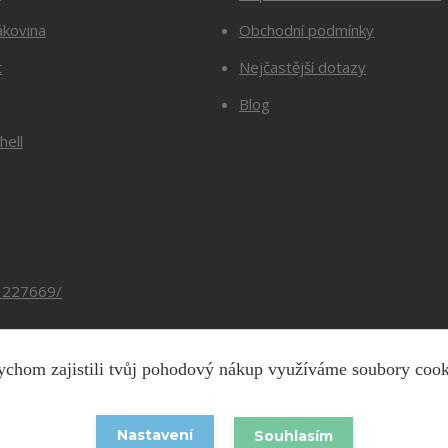
ákovina
Obchodní podmínky
t
Nejčastější dotazy
Blog
hell
3227669/
chom zajistili tvůj pohodový nákup využíváme soubory coo
Copyright © 2026 Barevnesiti.cz
Nastavení
Souhlasím