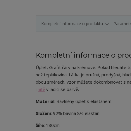
Kompletní informace o produktu
Paramet
Kompletní informace o pro
Úplet, Grafit čáry na krémové.
Pokud hledáte top
než teplákovina. Látka je pružná, prodyšná, hla
obou směrech. Vzor můžete dokombinovat s n
i
nitě
v ladící se barvě.
Materiál
: Bavlněný úplet s elastanem
Složení
: 92% bavlna 8% elastan
Šíře
: 180cm