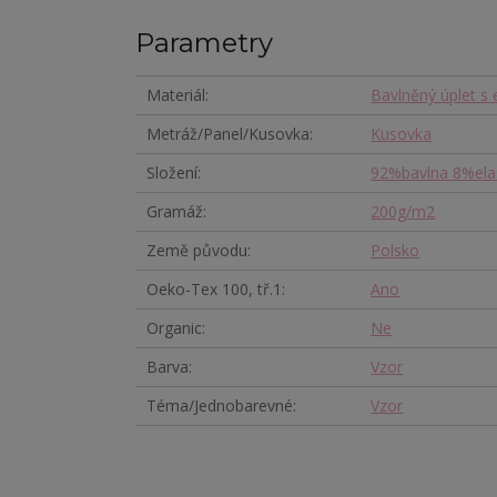
Parametry
Materiál
Bavlněný úplet s
Metráž/Panel/Kusovka
Kusovka
Složení
92%bavlna 8%ela
Gramáž
200g/m2
Země původu
Polsko
Oeko-Tex 100, tř.1
Ano
Organic
Ne
Barva
Vzor
Téma/Jednobarevné
Vzor