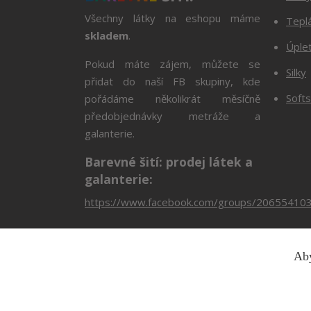
Všechny látky na eshopu máme
Tepl
skladem
.
Úple
Pokud máte zájem, můžete se
Silky
přidat do naší FB skupiny, kde
Softs
pořádáme několikrát měsíčně
předobjednávky metráže a
galanterie.
Barevné šití: prodej látek a
galanterie:
https://www.facebook.com/groups/20655410
Aby