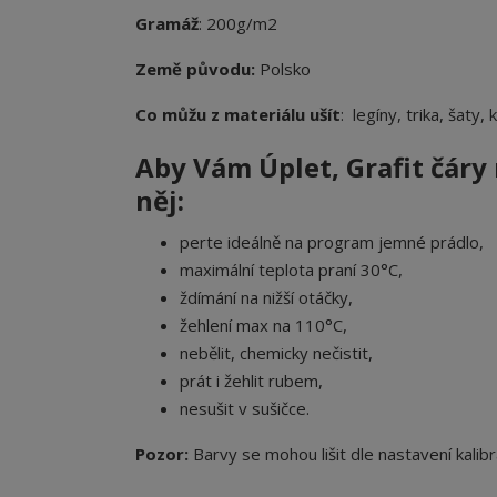
Gramáž
: 200g/m2
Země původu:
Polsko
Co můžu z materiálu ušít
: legíny, trika, šaty,
Aby Vám Úplet, Grafit čár
něj:
perte ideálně na program jemné prádlo,
maximální teplota praní 30°C,
ždímání na nižší otáčky,
žehlení max na 110°C,
nebělit, chemicky nečistit,
prát i žehlit rubem,
nesušit v sušičce.
Pozor:
Barvy se mohou lišit dle nastavení kalibr