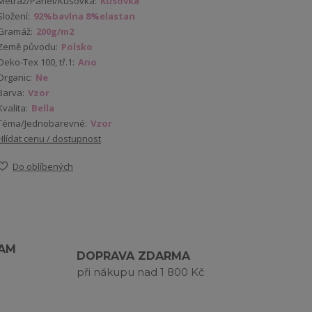
Metráž/Panel/Kusovka:
Kusovka
Složení:
92%bavlna 8%elastan
Gramáž:
200g/m2
Země původu:
Polsko
Oeko-Tex 100, tř.1:
Ano
Organic:
Ne
Barva:
Vzor
Kvalita:
Bella
Téma/Jednobarevné:
Vzor
Hlídat cenu / dostupnost
Do oblíbených
RAM
DOPRAVA ZDARMA
při nákupu nad 1 800 Kč