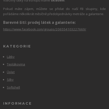
Všechny látky na eshopu máme
skladem
.
Pokud máte zájem, můžete se přidat do naší FB skupiny, kde
pořádáme několikrát měsíčně předobjednávky metráže a galanterie.
Barevné šití: prodej látek a galanterie:
https://www.facebook.com/groups/206554103227669/
KATEGORIE
Látky
Teplákovina
Úplet
Silky
Softshell
INFORMACE