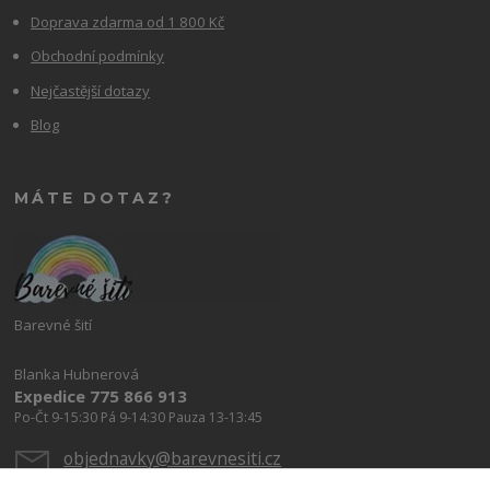
Doprava zdarma od 1 800 Kč
Obchodní podmínky
Nejčastější dotazy
Blog
MÁTE DOTAZ?
Barevné šití
Blanka Hubnerová
Expedice 775 866 913
Po-Čt 9-15:30 Pá 9-14:30 Pauza 13-13:45
objednavky@barevnesiti.cz