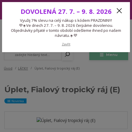
Využij 7% slevu na celý nákup s kódem PRAZDNINY! 💜☀️Ve dnech 27.
DOVOLENÁ 27. 7. – 9. 8. 2026
7. – 9. 8. 2026 čerpáme dovolenou. Objednávky přijaté v tomto období
odešleme ihned po našem návratu.☀️💜
Využij 7% slevu na celý nákup s kódem PRAZDNINY!
Expedice 775 866 913
💜☀️Ve dnech 27. 7. – 9. 8. 2026 čerpáme dovolenou.
CZK
Po-Čt 9-15:30 Pá 9-14:30 Pauza 13-13:45
Objednávky přijaté v tomto období odešleme ihned po našem
návratu.☀️💜
0
0,00 Kč
Zavřít
Menu
Úvod
LÁTKY
Úplet, Fialový tropický ráj (E)
Úplet, Fialový tropický ráj (E)
🆕 Novinka