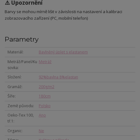
⚠️ Upozornění
Barvy se mohou mírně lišit v závislosti na nastavení a kalibraci
zobrazovacího zařízení (PC, mobilní telefon)
Parametry
Materiál
Bavlněný úplet s elastanem
Metráž/Panel/Ku
Metráž
sovka
Složení
92%bavlna 8%elastan
Gramáž
200g/m2
Šíře
180cm
Země původu
Polsko
Oeko-Tex 100,
Ano
tř.1
Organic
Ne