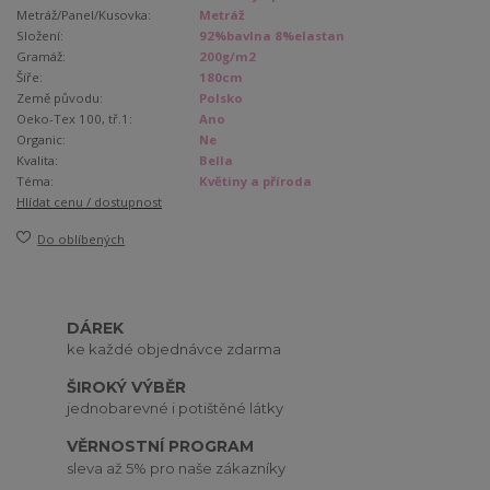
Metráž/Panel/Kusovka:
Metráž
Složení:
92%bavlna 8%elastan
Gramáž:
200g/m2
Šíře:
180cm
Země původu:
Polsko
Oeko-Tex 100, tř.1:
Ano
Organic:
Ne
Kvalita:
Bella
Téma:
Květiny a příroda
Hlídat cenu / dostupnost
Do oblíbených
DÁREK
ke každé objednávce zdarma
ŠIROKÝ VÝBĚR
jednobarevné i potištěné látky
VĚRNOSTNÍ PROGRAM
sleva až 5% pro naše zákazníky