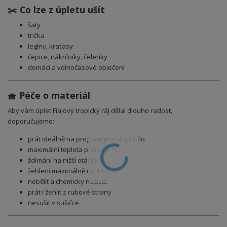
✂️ Co lze z úpletu ušít
šaty
trička
legíny, kraťasy
čepice, nákrčníky, čelenky
domácí a volnočasové oblečení
🧺 Péče o materiál
Aby vám úplet Fialový tropický ráj dělal dlouho radost,
doporučujeme:
prát ideálně na program jemné prádlo
maximální teplota praní 30 °C
ždímání na nižší otáčky
žehlení maximálně na 110 °C
nebělit a chemicky nečistit
prát i žehlit z rubové strany
nesušit v sušičce