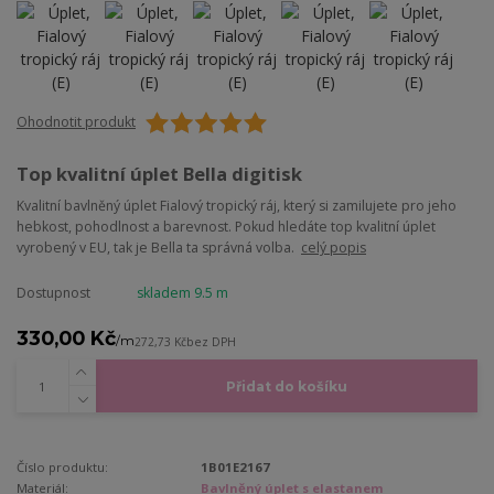
Ohodnotit produkt
Top kvalitní úplet Bella digitisk
Kvalitní bavlněný úplet Fialový tropický ráj, který si zamilujete pro jeho
hebkost, pohodlnost a barevnost. Pokud hledáte top kvalitní úplet
vyrobený v EU, tak je Bella ta správná volba.
celý popis
Dostupnost
skladem 9.5 m
330,00 Kč
/
m
272,73 Kč
bez DPH
Přidat do košíku
Číslo produktu:
1B01E2167
Materiál:
Bavlněný úplet s elastanem