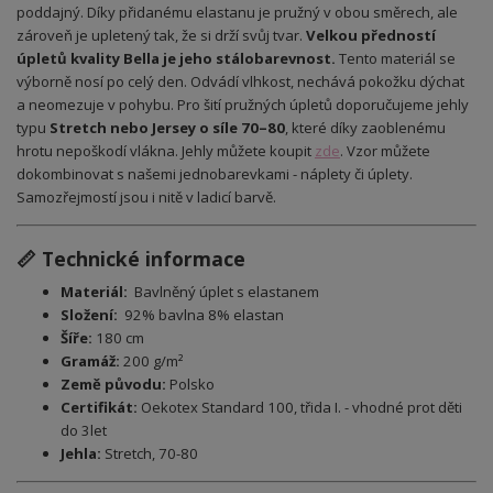
poddajný. Díky přidanému elastanu je pružný v obou směrech, ale
zároveň je upletený tak, že si drží svůj tvar.
Velkou předností
úpletů kvality Bella je jeho stálobarevnost.
Tento materiál se
výborně nosí po celý den. Odvádí vlhkost, nechává pokožku dýchat
a neomezuje v pohybu. Pro šití pružných úpletů doporučujeme jehly
typu
Stretch nebo Jersey o síle 70–80
, které díky zaoblenému
hrotu nepoškodí vlákna. Jehly můžete koupit
zde
.
Vzor můžete
dokombinovat s našemi jednobarevkami - náplety či úplety.
Samozřejmostí jsou i nitě v ladicí barvě.
📏 Technické informace
Materiál:
Bavlněný úplet s elastanem
Složení:
92% bavlna 8% elastan
Šíře:
180 cm
Gramáž:
200 g/m²
Země původu:
Polsko
Certifikát:
Oekotex Standard 100, třida I. - vhodné prot děti
do 3let
Jehla:
Stretch, 70-80