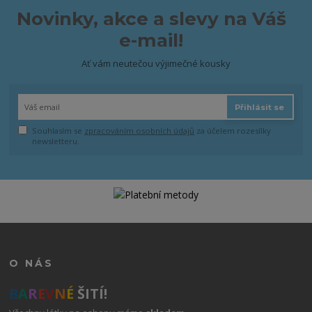
Novinky, akce a slevy na Váš
e-mail!
Ať vám neutečou výjimečné kousky
Přihlásit se
Souhlasím se
zpracováním osobních údajů
za účelem rozesílky
newsletteru.
O NÁS
B
A
R
E
V
N
É
ŠITÍ!