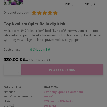
Ohodnotit produkt
Top kvalitní úplet Bella digitisk
Kvalitní bavlněný úplet Fialové bodláky na bílé, který si zamilujete pro
jeho hebkost, pohodlnost a barevnost. Pokud hledáte top kvalitní úplet
vyrobený v EU, tak je Bella ta správná volba.
celý popis
Dostupnost
🌈 Skladem 3.9 m
330,00 Kč
/
m
272,73 Kč
bez DPH
Přidat do košíku
Číslo produktu:
1B01E2054
Materiál:
Bavlněný úplet s elastanem
Metráž/Panel/Kusovka:
Metráž
Složení:
92%bavlna 8%elastan
Gramáž:
200g/m2