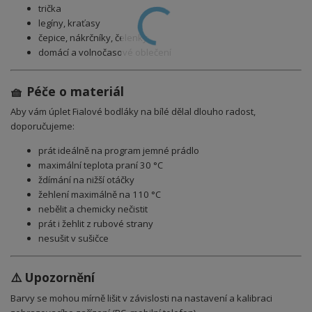
trička
legíny, kraťasy
čepice, nákrčníky, čelenky
domácí a volnočasové oblečení
🧺 Péče o materiál
Aby vám úplet
Fialové bodláky na bílé
dělal dlouho radost,
doporučujeme:
prát ideálně na program jemné prádlo
maximální teplota praní 30 °C
ždímání na nižší otáčky
žehlení maximálně na 110 °C
nebělit a chemicky nečistit
prát i žehlit z rubové strany
nesušit v sušičce
⚠️ Upozornění
Barvy se mohou mírně lišit v závislosti na nastavení a kalibraci