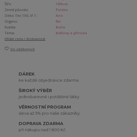
Šíře:
180cm
Země původu:
Polsko
Oeko-Tex 100, tř.1:
Ano
Organic:
Ne
Kvalita:
Bella
Téma:
Květiny a příroda
Hlídat cenu / dostupnost
Do oblíbených
DÁREK
ke každé objednávce zdarma
ŠIROKÝ VÝBĚR
jednobarevné i potištěné látky
VĚRNOSTNÍ PROGRAM
sleva až 5% pro naše zákazníky
DOPRAVA ZDARMA
při nákupu nad 1 800 Kč