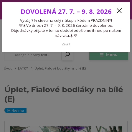
Využij 7% slevu na celý nákup s kódem PRAZDNINY! 💜☀️Ve dnech 27.
DOVOLENÁ 27. 7. – 9. 8. 2026
7. – 9. 8. 2026 čerpáme dovolenou. Objednávky přijaté v tomto období
odešleme ihned po našem návratu.☀️💜
Využij 7% slevu na celý nákup s kódem PRAZDNINY!
Expedice 775 866 913
💜☀️Ve dnech 27. 7. – 9. 8. 2026 čerpáme dovolenou.
CZK
Po-Čt 9-15:30 Pá 9-14:30 Pauza 13-13:45
Objednávky přijaté v tomto období odešleme ihned po našem
návratu.☀️💜
0
0,00 Kč
Zavřít
Menu
Úvod
LÁTKY
Úplet, Fialové bodláky na bílé (E)
Úplet, Fialové bodláky na bílé
(E)
🆕 Novinka