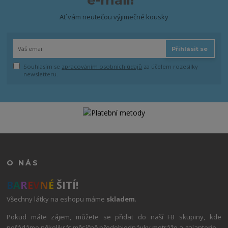
e-mail!
Ať vám neutečou výjimečné kousky
Přihlásit se
Souhlasím se
zpracováním osobních údajů
za účelem rozesílky
newsletteru.
O NÁS
B
A
R
E
V
N
É
ŠITÍ!
Všechny látky na eshopu máme
skladem
.
Pokud máte zájem, můžete se přidat do naší FB skupiny, kde
pořádáme několikrát měsíčně předobjednávky metráže a galanterie.