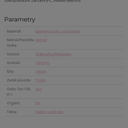
zobrazovacího zařízení (PC, mobilní telefon)
Parametry
Materiál
Bavlněný úplet s elastanem
Metráž/Panel/Ku
Metráž
sovka
Složení
92%bavlna 8%elastan
Gramáž
200g/m2
Šíře
180cm
Země původu
Polsko
Oeko-Tex 100,
Ano
tř.1
Organic
Ne
Téma
Květiny a příroda