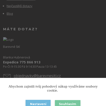
Nejčastější dotazy
Blog
MÁTE DOTAZ?
Barevné šití
Blanka Hubnerová
Expedice 775 866 913
Po-Čt 9-15:30 Pá 9-14:30 Pauza 13-13:45
objednavky@barevnesiti.cz
Abychom zajistili tvůj pohodový nákup využíváme soubory
cookie.
Nastavení
Souhlasím