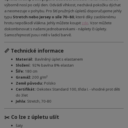
výborně nosí po celý den. Odvádí vlhkost, nechává pokožku dýchat
a neomezuje v pohybu. Pro šití pružných úpletů doporučujeme jehly
typu
Stretch nebo Jersey o síle 70–80
, které díky zaoblenému
hrotu nepoškodí vlákna. Jehly můžete koupit
zde
.
Vzor můžete
dokombinovat s našemi jednobarevkami - náplety či úplety.
Samozřejmostí jsou i nitě v ladicí barvě.
📏 Technické informace
Materiál:
Bavlněný úplet s elastanem
Složení:
92% bavlna 8% elastan
Šíře:
180 cm
Gramáž:
200 g/m²
Země původu:
Polsko
Certifikát:
Oekotex Standard 100, třida I. - vhodné prot děti
do 3let
Jehla:
Stretch, 70-80
✂️ Co lze z úpletu ušít
šaty