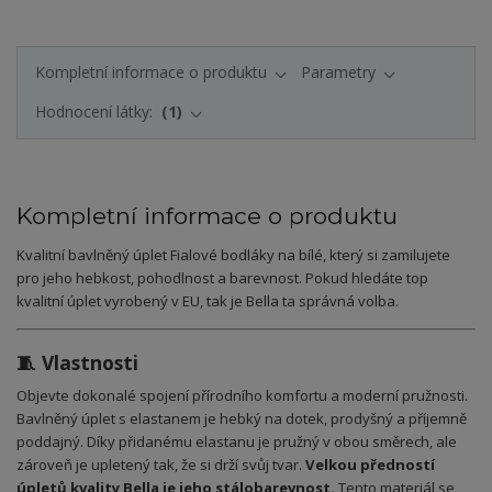
Kompletní informace o produktu
Parametry
Hodnocení látky:
1
Kompletní informace o produktu
Kvalitní bavlněný úplet
Fialové bodláky na bílé
, který si zamilujete
pro jeho hebkost, pohodlnost a barevnost. Pokud hledáte top
kvalitní úplet vyrobený v EU, tak je Bella ta správná volba.
🧵 Vlastnosti
Objevte dokonalé spojení přírodního komfortu a moderní pružnosti.
Bavlněný úplet s elastanem je hebký na dotek, prodyšný a příjemně
poddajný. Díky přidanému elastanu je pružný v obou směrech, ale
zároveň je upletený tak, že si drží svůj tvar.
Velkou předností
úpletů kvality Bella je jeho stálobarevnost.
Tento materiál se