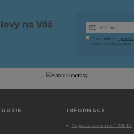
slevy na Váš
Souhlasím se
zpracová
rozesílky newsletteru.
EGORIE
INFORMACE
y
Doprava zdarma od 1 800 Kč