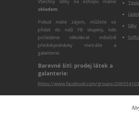
Všechny látky na eshopu máme
Tepl
skladem
.
Úple
Pokud máte zájem, můžete se
Silky
přidat do naší FB skupiny, kde
Softs
pořádáme několikrát měsíčně
předobjednávky metráže a
galanterie.
Barevné šití: prodej látek a
galanterie:
https://www.facebook.com/groups/20655410
Aby