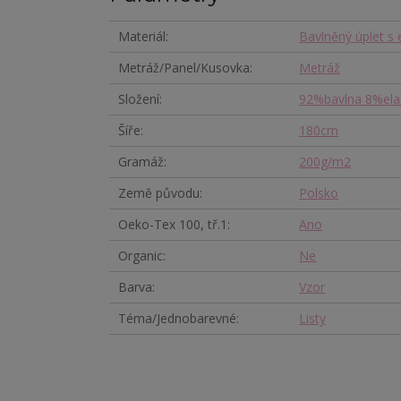
Materiál
Bavlněný úplet s
Metráž/Panel/Kusovka
Metráž
Složení
92%bavlna 8%ela
Šíře
180cm
Gramáž
200g/m2
Země původu
Polsko
Oeko-Tex 100, tř.1
Ano
Organic
Ne
Barva
Vzor
Téma/Jednobarevné
Listy