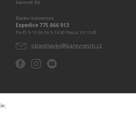
Barevné šití
Blanka Hubnerová
Expedice 775 866 913
Po-Čt 9-15:30 Pá 9-14:30 Pauza 13-13:45
objednavky@barevnesiti.cz
kie.