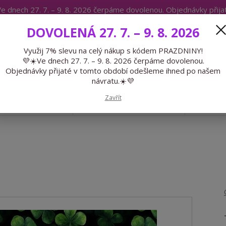
e dnech 27. 7. – 9. 8. 2026 čerpáme dovolenou. Objednávky přij
IKÁTY
BLOG
DOVOLENÁ 27. 7. – 9. 8. 2026
Expedice 775 866 913
Po-Čt 9-15
Využij 7% slevu na celý nákup s kódem PRAZDNINY!
💜☀️Ve dnech 27. 7. – 9. 8. 2026 čerpáme dovolenou.
Hledat
Objednávky přijaté v tomto období odešleme ihned po našem
návratu.☀️💜
Zavřít
GALANTERIE
PŘEDOBJEDNÁVKY
LÉTO