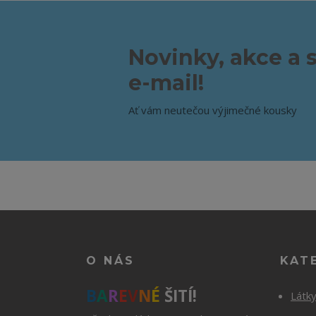
Novinky, akce a 
e-mail!
Ať vám neutečou výjimečné kousky
O NÁS
KAT
B
A
R
E
V
N
É
ŠITÍ!
Látk