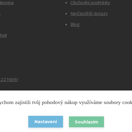
ákovina
Obchodní podmínky
t
Nejčastější dotazy
Blog
hell
3227669/
chom zajistili tvůj pohodový nákup využíváme soubory coo
Copyright © 2026 Barevnesiti.cz
Nastavení
Souhlasím
Vytvořeno na
Eshop-rychle.cz