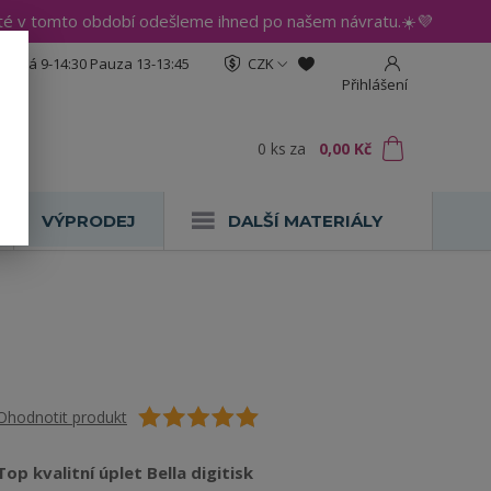
até v tomto období odešleme ihned po našem návratu.☀️💜
:30 Pá 9-14:30 Pauza 13-13:45
CZK
Přihlášení
0
ks
za
0,00 Kč
VÝPRODEJ
DALŠÍ MATERIÁLY
Ohodnotit produkt
Top kvalitní úplet Bella digitisk