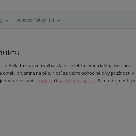
ry
Hodnocení látky:
1
duktu
 je Bella ta správná volba. Úplet je lehká jemná látka, tenčí než
na omak, příjemná na tělo. Nosí se velmi pohodlně díky pružnosti v
 jednobarevkami -
náplety
či
bavlněnými úplety
. Samozřejmostí js