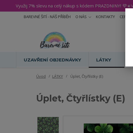
Využij 7% slevu na celý nákup s kódem PRAZDNINY! 💜☀️V
BAREVNÉ ŠITÍ - NÁŠ PŘÍBĚH
O NÁS
KONTAKTY
CERTIF
UZAVŘENÍ OBJEDNÁVKY
LÁTKY
Úvod
LÁTKY
Úplet, Čtyřlístky (E)
Úplet, Čtyřlístky (E)