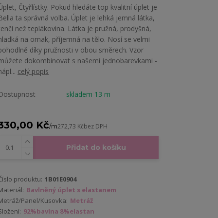
Úplet, Čtyřlístky. Pokud hledáte top kvalitní úplet je
Bella ta správná volba. Úplet je lehká jemná látka,
tenčí než teplákovina. Látka je pružná, prodyšná,
hladká na omak, příjemná na tělo. Nosí se velmi
pohodlně díky pružnosti v obou směrech. Vzor
můžete dokombinovat s našemi jednobarevkami -
nápl...
celý popis
Dostupnost
skladem 13 m
330,00 Kč
/
m
272,73 Kč
bez DPH
Přidat do košíku
Číslo produktu:
1B01E0904
Materiál:
Bavlněný úplet s elastanem
Metráž/Panel/Kusovka:
Metráž
Složení:
92%bavlna 8%elastan