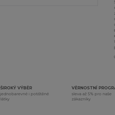
ŠIROKÝ VÝBĚR
VĚRNOSTNÍ PROG
jednobarevné i potištěné
sleva až 5% pro naše
látky
zákazníky