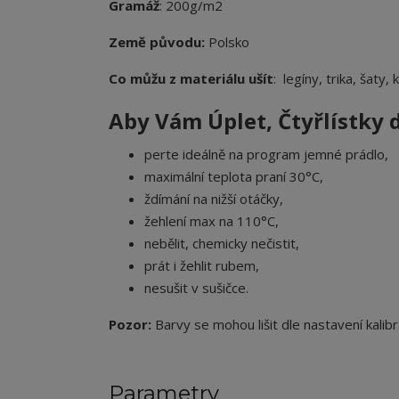
Gramáž
: 200g/m2
Země původu:
Polsko
Co můžu z materiálu ušít
: legíny, trika, šaty,
Aby Vám Úplet
, Čtyřlístky
perte ideálně na program jemné prádlo,
maximální teplota praní 30°C,
ždímání na nižší otáčky,
žehlení max na 110°C,
nebělit, chemicky nečistit,
prát i žehlit rubem,
nesušit v sušičce.
Pozor:
Barvy se mohou lišit dle nastavení kalibr
Parametry