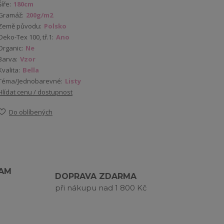
Šíře:
180cm
Gramáž:
200g/m2
Země původu:
Polsko
Oeko-Tex 100, tř.1:
Ano
Organic:
Ne
Barva:
Vzor
Kvalita:
Bella
Téma/Jednobarevné:
Listy
Hlídat cenu / dostupnost
Do oblíbených
RAM
DOPRAVA ZDARMA
při nákupu nad 1 800 Kč