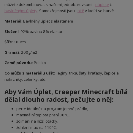
můžete dokombinovat s našemi jednobarevkami -
náplety
či
bavlněnými úplety
. Samozřejmostí jsou i
nitě
v ladící se barvě.
Materiál
: Bavlněný úplet s elastanem
Složení
: 92% bavlna 8% elastan
Šíře
: 180cm
Gramáž
: 200g/m2
Země původu:
Polsko
Co můžu z materiálu ušít
: legíny, trika, šaty, kraťasy, čepice a
nákrčníky, čelenky, atd.
Aby Vám Úplet
, Creeper Minecraft bílá
dělal dlouho radost, pečujte o něj:
perte ideálně na program jemné prádlo,
maximální teplota praní 30°C,
ždímání na nižší otáčky,
žehlení max na 110°C,