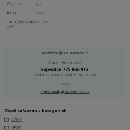
Organic
Ne
Barva
Vzor
Téma/Jednobare
Games
vné
Potřebujete pomoci?
Blanka Hubnerová
Expedice 775 866 913
Po-Čt 9-15:30 Pá 9-14:30 Pauza 13-13:45
objednavky@barevnesiti.cz
Zboží zařazeno v kategoriích
LÁTKY
ÚPLET