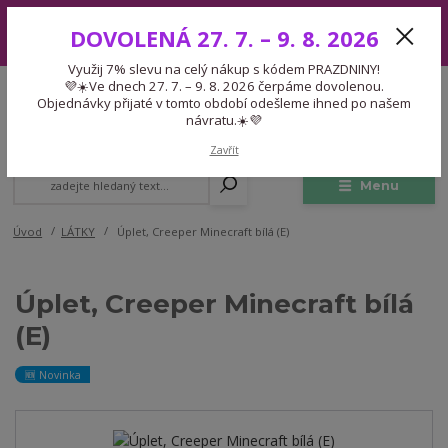
Využij 7% slevu na celý nákup s kódem PRAZDNINY! 💜☀️Ve dnech 27.
DOVOLENÁ 27. 7. – 9. 8. 2026
7. – 9. 8. 2026 čerpáme dovolenou. Objednávky přijaté v tomto období
odešleme ihned po našem návratu.☀️💜
Využij 7% slevu na celý nákup s kódem PRAZDNINY!
Expedice 775 866 913
💜☀️Ve dnech 27. 7. – 9. 8. 2026 čerpáme dovolenou.
CZK
Po-Čt 9-15:30 Pá 9-14:30 Pauza 13-13:45
Objednávky přijaté v tomto období odešleme ihned po našem
návratu.☀️💜
0
0,00 Kč
Zavřít
Menu
Úvod
LÁTKY
Úplet, Creeper Minecraft bílá (E)
Úplet, Creeper Minecraft bílá
(E)
🆕 Novinka