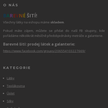
O NÁS
B
A
R
E
V
N
É
ŠITÍ!
Všechny látky na eshopu máme
skladem
.
Pokud máte zájem, můžete se přidat do naší FB skupiny, kde
pořádáme několikrát měsíčně předobjednávky metráže a galanterie.
Barevné šití: prodej látek a galanterie:
https://www.facebook.com/groups/206554103227669/
KATEGORIE
Látky
Teplákovina
Úplet
Silky