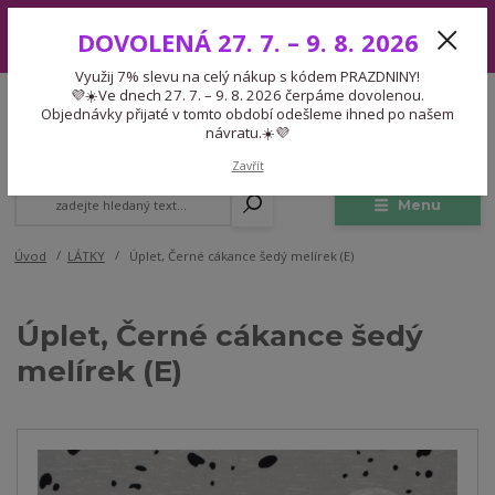
Využij 7% slevu na celý nákup s kódem PRAZDNINY! 💜☀️Ve dnech 27.
DOVOLENÁ 27. 7. – 9. 8. 2026
7. – 9. 8. 2026 čerpáme dovolenou. Objednávky přijaté v tomto období
odešleme ihned po našem návratu.☀️💜
Využij 7% slevu na celý nákup s kódem PRAZDNINY!
Expedice 775 866 913
💜☀️Ve dnech 27. 7. – 9. 8. 2026 čerpáme dovolenou.
CZK
Po-Čt 9-15:30 Pá 9-14:30 Pauza 13-13:45
Objednávky přijaté v tomto období odešleme ihned po našem
návratu.☀️💜
0
0,00 Kč
Zavřít
Menu
Úvod
LÁTKY
Úplet, Černé cákance šedý melírek (E)
Úplet, Černé cákance šedý
melírek (E)