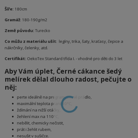
Šíře:
180cm
Gramáž
: 180-190g/m2
Země původu:
Turecko
Co můžu z materiálu ušít
: legíny, trika, šaty, kraťasy, čepice a
nákrčníky, čelenky, atd.
Certifikát:
OekoTex Standard třída I. - vhodné pro děti do 3 let
Aby Vám úplet, Černé cákance šedý
melírek
dělal dlouho radost, pečujte o
něj:
perte ideálně na program jemné prádlo,
maximální teplota praní 30°C,
ždímání na nižší otáčky,
žehlení max na 110°C,
nebělit, chemicky nečistit,
prát i žehlit rubem,
nesušit v sušičce.