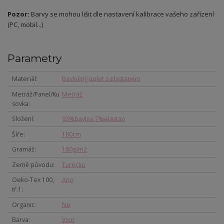
Pozor:
Barvy se mohou lišit dle nastavení kalibrace vašeho zařízení
(PC, mobil...)
Parametry
Materiál
Bavlněný úplet s elastanem
Metráž/Panel/Ku
Metráž
sovka
Složení
93%bavlna 7%elastan
Šíře
180cm
Gramáž
180g/m2
Země původu
Turecko
Oeko-Tex 100,
Ano
tř.1
Organic
Ne
Barva
Vzor