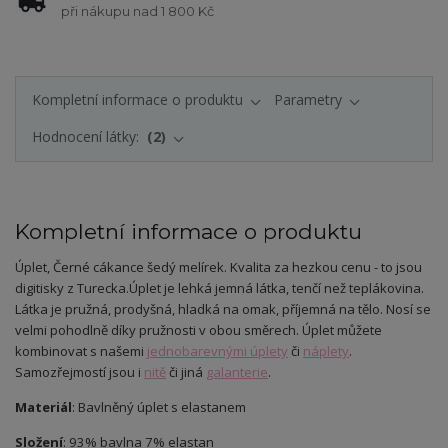
při nákupu nad 1 800 Kč
Kompletní informace o produktu
Parametry
Hodnocení látky:
2
Kompletní informace o produktu
Úplet, Černé cákance šedý melírek.
Kvalita za hezkou cenu - to jsou
digitisky z Turecka.
Úplet je lehká jemná látka, tenčí než teplákovina.
Látka je pružná, prodyšná, hladká na omak, příjemná na tělo. Nosí se
velmi pohodlně díky pružnosti v obou směrech. Úplet můžete
kombinovat s našemi
jednobarevnými úplety
či
náplety
.
Samozřejmostí jsou i
nitě
či jiná
galanterie
.
Materiál
: Bavlněný úplet s elastanem
Složení
: 93% bavlna 7% elastan