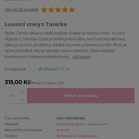
Ohodnotit produkt
Luxusní vzory z Turecka
Úplet, Černé cákance šedý melírek. Kvalita za hezkou cenu - to jsou
digitisky z Turecka. Úplet je lehká jemná látka, tenčí než teplákovina.
Látka je pružná, prodyšná, hladká na omak, příjemná na tělo. Nosí se
velmi pohodlně díky pružnosti v obou směrech. Úplet můžete
kombinovat s našemi jednobarevný...
celý popis
Dostupnost
🌈 Skladem 7.1 m
315,00 Kč
/
m
260,33 Kč
bez DPH
Přidat do košíku
Číslo produktu:
3A3-1G01E0784
Materiál:
Bavlněný úplet s elastanem
Metráž/Panel/Kusovka:
Metráž
Složení:
93%bavlna 7%elastan