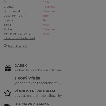
Šíře:
180cm
Gramáž:
180g/m2
Země původu:
Turecko
Oeko-Tex 100, tř.1:
Ano
Organic:
Ne
Barva:
Vzor
Kvalita:
Turecko
Téma/Jednobarevné:
Vzor
Hlídat cenu / dostupnost
Do oblíbených
DÁREK
ke každé objednávce zdarma
ŠIROKÝ VÝBĚR
jednobarevné i potištěné látky
VĚRNOSTNÍ PROGRAM
sleva až 5% pro naše zákazníky
DOPRAVA ZDARMA