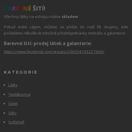
B
A
R
E
V
N
É
ŠITÍ!
Všechny látky na eshopu máme
skladem
.
Pokud máte zájem, můžete se přidat do naší FB skupiny, kde
pořádáme několikrát měsíčně předobjednávky metráže a galanterie.
Barevné šití: prodej látek a galanterie:
https://www.facebook.com/groups/206554103227669/
KATEGORIE
Látky
Teplákovina
Úplet
Silky
Softshell