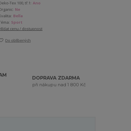
Oeko-Tex 100, tř.1:
Ano
Organic:
Ne
Kvalita:
Bella
Téma:
Sport
Hlídat cenu / dostupnost
Do oblíbených
RAM
DOPRAVA ZDARMA
při nákupu nad 1 800 Kč