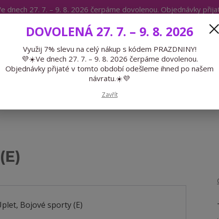
e dnech 27. 7. – 9. 8. 2026 čerpáme dovolenou. Objednávky přij
IKÁTY
BLOG
DOVOLENÁ 27. 7. – 9. 8. 2026
Expedice 775 866 913
Po-Čt 9-15
Využij 7% slevu na celý nákup s kódem PRAZDNINY!
💜☀️Ve dnech 27. 7. – 9. 8. 2026 čerpáme dovolenou.
Hledat
Objednávky přijaté v tomto období odešleme ihned po našem
návratu.☀️💜
GALANTERIE
PŘEDOBJEDNÁVKY
LÉTO
Zavřít
(E)