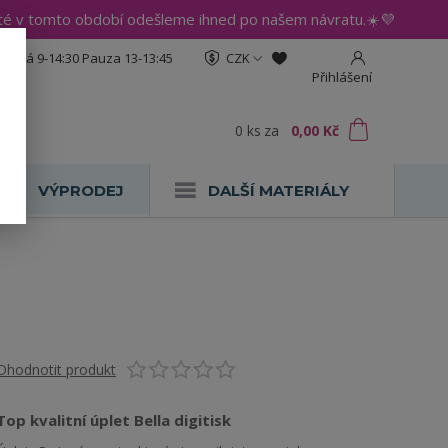
até v tomto období odešleme ihned po našem návratu.☀️💜
:30 Pá 9-14:30 Pauza 13-13:45
CZK
Přihlášení
0
ks
za
0,00 Kč
VÝPRODEJ
DALŠÍ MATERIÁLY
Ohodnotit produkt
Top kvalitní úplet Bella digitisk