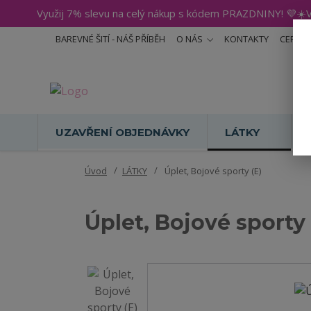
Využij 7% slevu na celý nákup s kódem PRAZDNINY! 💜☀️V
BAREVNÉ ŠITÍ - NÁŠ PŘÍBĚH
O NÁS
KONTAKTY
CERTIF
UZAVŘENÍ OBJEDNÁVKY
LÁTKY
Úvod
LÁTKY
Úplet, Bojové sporty (E)
Úplet, Bojové sporty 