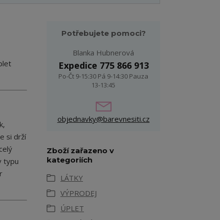
Potřebujete pomoci?
Blanka Hubnerová
plet
Expedice 775 866 913
Po-Čt 9-15:30 Pá 9-14:30 Pauza
13-13:45
objednavky@barevnesiti.cz
k,
 si drží
celý
Zboží zařazeno v
kategoriích
y typu
r
LÁTKY
VÝPRODEJ
ÚPLET