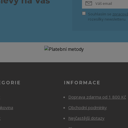
slevy na Váš
Souhlasím se
zpracová
rozesílky newsletteru.
EGORIE
INFORMACE
y
Doprava zdarma od 1 800 Kč
ákovina
Obchodní podmínky
t
Nejčastější dotazy