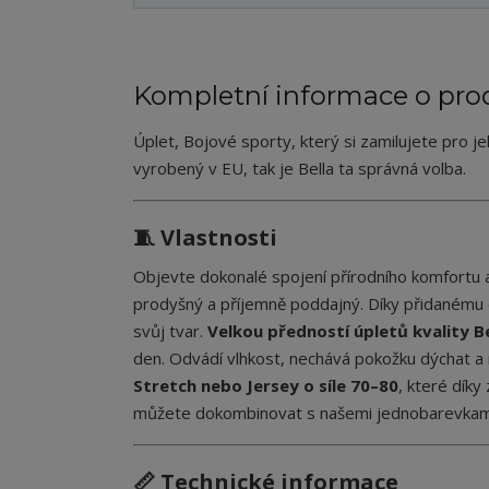
Kompletní informace o pro
Úplet, Bojové sporty, který si zamilujete pro j
vyrobený v EU, tak je Bella ta správná volba.
🧵 Vlastnosti
Objevte dokonalé spojení přírodního komfortu a
prodyšný a příjemně poddajný. Díky přidanému e
svůj tvar.
Velkou předností úpletů kvality B
den. Odvádí vlhkost, nechává pokožku dýchat a
Stretch nebo Jersey o síle 70–80
, které dík
můžete dokombinovat s našemi jednobarevkami - n
📏 Technické informace