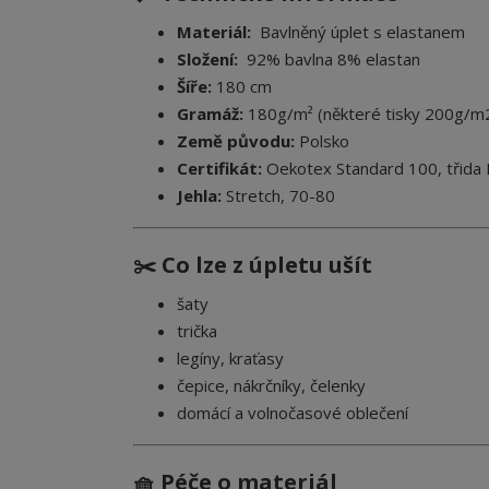
Materiál:
Bavlněný úplet s elastanem
Složení:
92% bavlna 8% elastan
Šíře:
180 cm
Gramáž:
180g/m² (některé tisky 200g/m
Země původu:
Polsko
Certifikát:
Oekotex Standard 100, třida I.
Jehla:
Stretch, 70-80
✂️ Co lze z úpletu ušít
šaty
trička
legíny, kraťasy
čepice, nákrčníky, čelenky
domácí a volnočasové oblečení
🧺 Péče o materiál