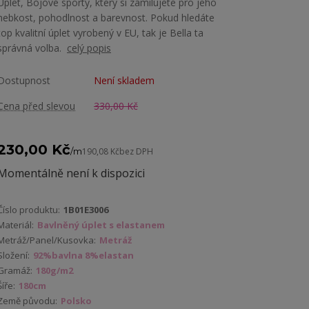
Úplet, Bojové sporty, který si zamilujete pro jeho
hebkost, pohodlnost a barevnost. Pokud hledáte
top kvalitní úplet vyrobený v EU, tak je Bella ta
správná volba.
celý popis
Dostupnost
Není skladem
Cena před slevou
330,00 Kč
230,00 Kč
/
m
190,08 Kč
bez DPH
Momentálně není k dispozici
Číslo produktu:
1B01E3006
Materiál:
Bavlněný úplet s elastanem
Metráž/Panel/Kusovka:
Metráž
Složení:
92%bavlna 8%elastan
Gramáž:
180g/m2
Šíře:
180cm
Země původu:
Polsko