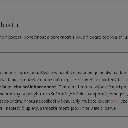
duktu
eho hebkost, pohodlnost a barevnost. Pokud hledáte top kvalitní ú
 moderní pružnosti. Bavlněný úplet s elastanem je hebký na dote
lastanu je pružný v obou směrech, ale zároveň je upletený tak, že
ella je jeho stálobarevnost.
Tento materiál se výborně nosí po 
 neomezuje v pohybu. Pro šití pružných úpletů doporučujeme jehl
y zaoblenému hrotu nepoškodí vlákna. Jehly můžete koupit
zde
.
Vzo
áplety či úplety. Samozřejmostí jsou i nitě v ladicí barvě.