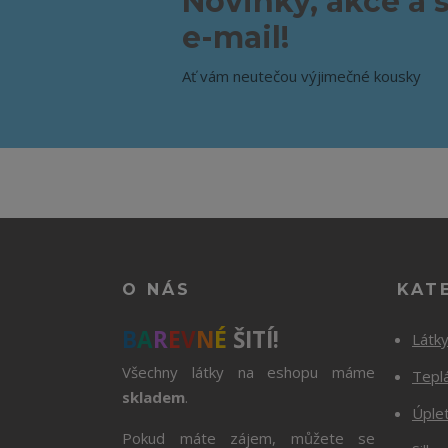
Novinky, akce a 
e-mail!
Ať vám neutečou výjimečné kousky
O NÁS
KAT
B
A
R
E
V
N
É
ŠITÍ!
Látk
Všechny látky na eshopu máme
Tepl
skladem
.
Úple
Pokud máte zájem, můžete se