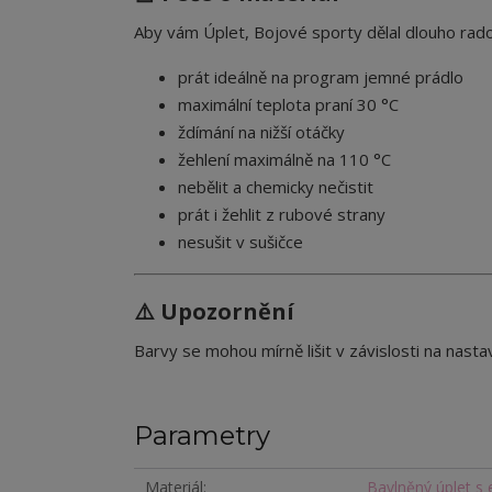
Aby vám Úplet, Bojové sporty dělal dlouho rad
prát ideálně na program jemné prádlo
maximální teplota praní 30 °C
ždímání na nižší otáčky
žehlení maximálně na 110 °C
nebělit a chemicky nečistit
prát i žehlit z rubové strany
nesušit v sušičce
⚠️ Upozornění
Barvy se mohou mírně lišit v závislosti na nastav
Parametry
Materiál
Bavlněný úplet s