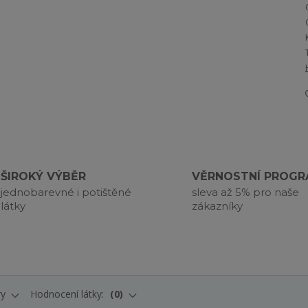
ŠIROKÝ VÝBĚR
VĚRNOSTNÍ PROG
jednobarevné i potištěné
sleva až 5% pro naše
látky
zákazníky
ry
Hodnocení látky:
0