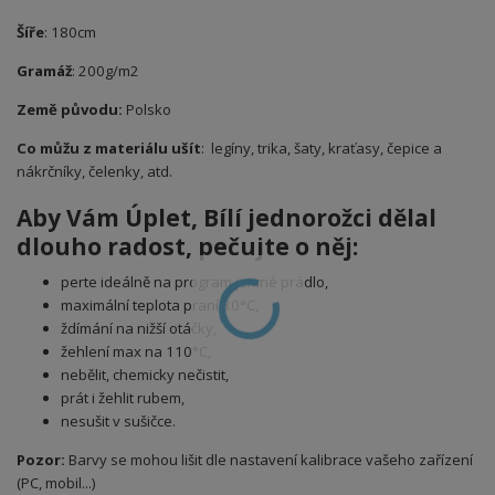
Šíře
: 180cm
Gramáž
: 200g/m2
Země původu:
Polsko
Co můžu z materiálu ušít
: legíny, trika, šaty, kraťasy, čepice a
nákrčníky, čelenky, atd.
Aby Vám Úplet
, Bílí jednorožci
dělal
dlouho radost, pečujte o něj:
perte ideálně na program jemné prádlo,
maximální teplota praní 30°C,
ždímání na nižší otáčky,
žehlení max na 110°C,
nebělit, chemicky nečistit,
prát i žehlit rubem,
nesušit v sušičce.
Pozor:
Barvy se mohou lišit dle nastavení kalibrace vašeho zařízení
(PC, mobil...)