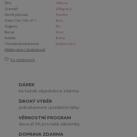
Šíře:
180cm
Gramáž:
200g/m2
Země původu:
Polsko
Oeko-Tex 100, tř.1:
Ano
Organic:
Ne
Barva:
Vzor
Kvalita:
Bella
Téma/Jednobarevné:
Jednorožci
Hlídat cenu / dostupnost
Do oblíbených
DÁREK
ke každé objednávce zdarma
ŠIROKÝ VÝBĚR
jednobarevné i potištěné látky
VĚRNOSTNÍ PROGRAM
sleva až 5% pro naše zákazníky
DOPRAVA ZDARMA