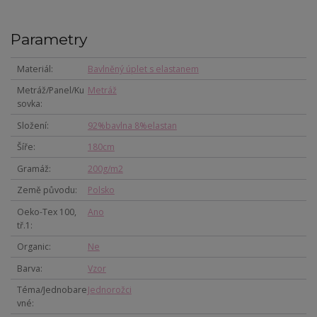
Parametry
Materiál
Bavlněný úplet s elastanem
Metráž/Panel/Ku
Metráž
sovka
Složení
92%bavlna 8%elastan
Šíře
180cm
Gramáž
200g/m2
Země původu
Polsko
Oeko-Tex 100,
Ano
tř.1
Organic
Ne
Barva
Vzor
Téma/Jednobare
Jednorožci
vné