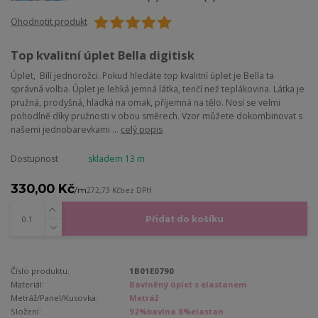
Ohodnotit produkt
Top kvalitní úplet Bella digitisk
Úplet, Bílí jednorožci. Pokud hledáte top kvalitní úplet je Bella ta
správná volba. Úplet je lehká jemná látka, tenčí než teplákovina. Látka je
pružná, prodyšná, hladká na omak, příjemná na tělo. Nosí se velmi
pohodlně díky pružnosti v obou směrech. Vzor můžete dokombinovat s
našemi jednobarevkami ...
celý popis
Dostupnost
skladem 13 m
330,00 Kč
/
m
272,73 Kč
bez DPH
Přidat do košíku
Číslo produktu:
1B01E0790
Materiál:
Bavlněný úplet s elastanem
Metráž/Panel/Kusovka:
Metráž
Složení:
92%bavlna 8%elastan