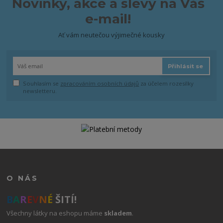
Novinky, akce a slevy na Váš
e-mail!
Ať vám neutečou výjimečné kousky
Přihlásit se
Souhlasím se
zpracováním osobních údajů
za účelem rozesílky
newsletteru.
O NÁS
B
A
R
E
V
N
É
ŠITÍ!
Všechny látky na eshopu máme
skladem
.