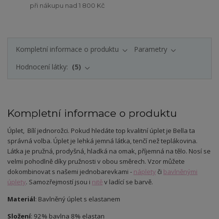
při nákupu nad 1 800 Kč
Kompletní informace o produktu
Parametry
Hodnocení látky:
5
Kompletní informace o produktu
Úplet
, Bílí jednorožci.
Pokud hledáte top kvalitní úplet je Bella ta
správná volba. Úplet je lehká jemná látka, tenčí než teplákovina.
Látka je pružná, prodyšná, hladká na omak, příjemná na tělo. Nosí se
velmi pohodlně díky pružnosti v obou směrech. Vzor můžete
dokombinovat s našemi jednobarevkami -
náplety
či
bavlněnými
úplety
. Samozřejmostí jsou i
nitě
v ladící se barvě.
Materiál
: Bavlněný úplet s elastanem
Složení
: 92% bavlna 8% elastan