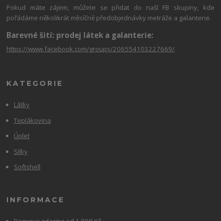
Pokud máte zájem, můžete se přidat do naší FB skupiny, kde
pořádáme několikrát měsíčně předobjednávky metráže a galanterie.
Barevné šití: prodej látek a galanterie:
https://www.facebook.com/groups/206554103227669/
KATEGORIE
Látky
Teplákovina
Úplet
Silky
Softshell
INFORMACE
Doprava zdarma od 1 800 Kč