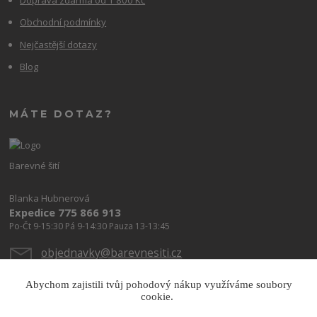
Obchodní podmínky
Nejčastější dotazy
Blog
MÁTE DOTAZ?
Barevné šití
Blanka Hubnerová
Expedice 775 866 913
Po-Čt 9-15:30 Pá 9-14:30 Pauza 13-13:45
objednavky@barevnesiti.cz
Abychom zajistili tvůj pohodový nákup využíváme soubory
cookie.