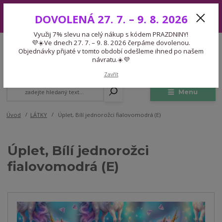
Využij 7% slevu na celý nákup s kódem PRAZDNINY! 💜☀️Ve dnech 27.
DOVOLENÁ 27. 7. – 9. 8. 2026
7. – 9. 8. 2026 čerpáme dovolenou. Objednávky přijaté v tomto období
odešleme ihned po našem návratu.☀️💜
Využij 7% slevu na celý nákup s kódem PRAZDNINY!
Expedice 775 866 913
💜☀️Ve dnech 27. 7. – 9. 8. 2026 čerpáme dovolenou.
CZK
Po-Čt 9-15:30 Pá 9-14:30 Pauza 13-13:45
Objednávky přijaté v tomto období odešleme ihned po našem
návratu.☀️💜
0
0,00 Kč
Zavřít
Menu
Úvod
LÁTKY
Úplet, Bílí jednorožci fialovomodrá (E)
Úplet, Bílí jednorožci
fialovomodrá (E)