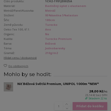
Číslo produktu:
1CH2-1Y01JE0025A
Materiál:
Bavlněný úplet s elastanem
Metráž/Panel/Kusovka:
Metráž
Složení:
95%bavlna 5%elastan
Šíře:
180cm
Země původu:
Turecko
Oeko-Tex 100, tř.1:
Ano
Organic:
Ne
Kvalita:
Turecko Premium
Barva:
Béžová
Téma:
Jednobarevky
Gramáž:
210g/m2
Hlídat cenu / dostupnost
Do oblíbených
Mohlo by se hodit:
Niť Béžová Světlá Premium, UNIPOL 1000m *NEW*
28,00 Kč
/
ks
23,14 Kč
bez DPH
🌈 Skladem 22 ks
Přidat do košíku