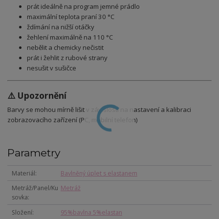
prát ideálně na program jemné prádlo
maximální teplota praní 30 °C
ždímání na nižší otáčky
žehlení maximálně na 110 °C
nebělit a chemicky nečistit
prát i žehlit z rubové strany
nesušit v sušičce
⚠️ Upozornění
Barvy se mohou mírně lišit v závislosti na nastavení a kalibraci
zobrazovacího zařízení (PC, mobilní telefon)
Parametry
Materiál
Bavlněný úplet s elastanem
Metráž/Panel/Ku
Metráž
sovka
Složení
95%bavlna 5%elastan