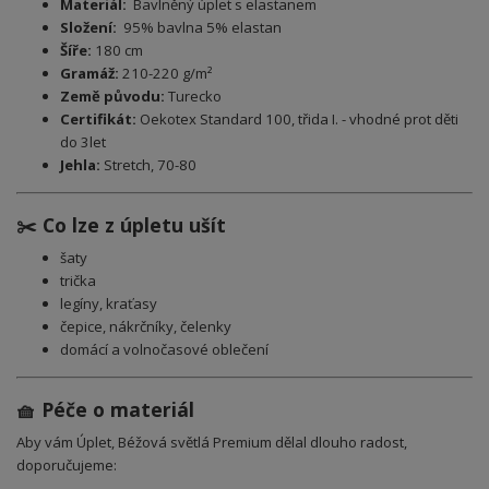
Materiál:
Bavlněný úplet s elastanem
Složení:
95% bavlna 5% elastan
Šíře:
180 cm
Gramáž:
210-220 g/m²
Země původu:
Turecko
Certifikát:
Oekotex Standard 100, třida I. - vhodné prot děti
do 3let
Jehla:
Stretch, 70-80
✂️ Co lze z úpletu ušít
šaty
trička
legíny, kraťasy
čepice, nákrčníky, čelenky
domácí a volnočasové oblečení
🧺 Péče o materiál
Aby vám Úplet, Béžová světlá Premium dělal dlouho radost,
doporučujeme: