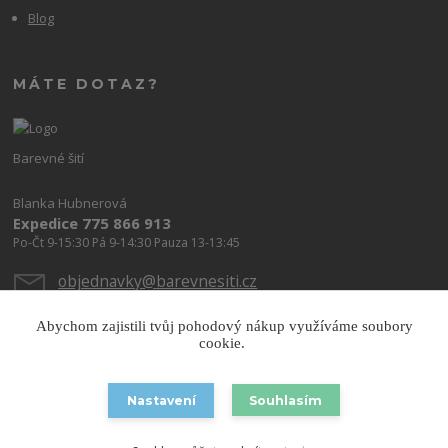
Blog
MÁTE DOTAZ?
Barevné šití
Blanka Hubnerová
Expedice 775 866 913
Po-Čt 9-15:30 Pá 9-14:30 Pauza 13-13:45
objednavky@barevnesiti.cz
Abychom zajistili tvůj pohodový nákup využíváme soubory
cookie.
Nastavení
Souhlasím
Copyright © 2026 Barevnesiti.cz