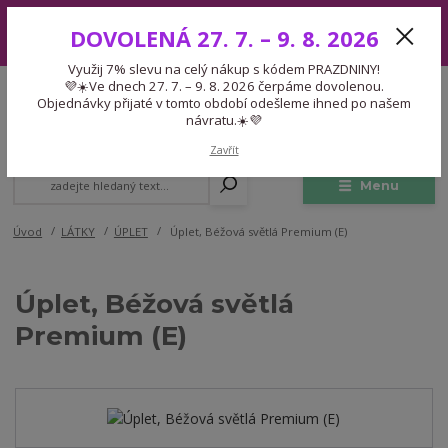
Využij 7% slevu na celý nákup s kódem PRAZDNINY! 💜☀️Ve dnech 27.
DOVOLENÁ 27. 7. – 9. 8. 2026
7. – 9. 8. 2026 čerpáme dovolenou. Objednávky přijaté v tomto období
odešleme ihned po našem návratu.☀️💜
Využij 7% slevu na celý nákup s kódem PRAZDNINY!
Expedice 775 866 913
💜☀️Ve dnech 27. 7. – 9. 8. 2026 čerpáme dovolenou.
CZK
Po-Čt 9-15:30 Pá 9-14:30 Pauza 13-13:45
Objednávky přijaté v tomto období odešleme ihned po našem
návratu.☀️💜
0
0,00 Kč
Zavřít
Menu
Úvod
LÁTKY
ÚPLET
Úplet, Béžová světlá Premium (E)
Úplet, Béžová světlá
Premium (E)