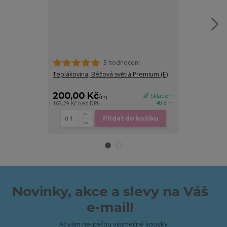
3 hodnocení
Teplákovina, Béžová světlá Premium (E)
Náplet žebrov
Premium (E)
200,00 Kč
170,00 K
🌈 Skladem
/
m
40.8 m
165,29 Kč
bez DPH
140,50 Kč
bez D
Přidat do košíku
Novinky, akce a slevy na Váš
e-mail!
Ať vám neutečou výjimečné kousky