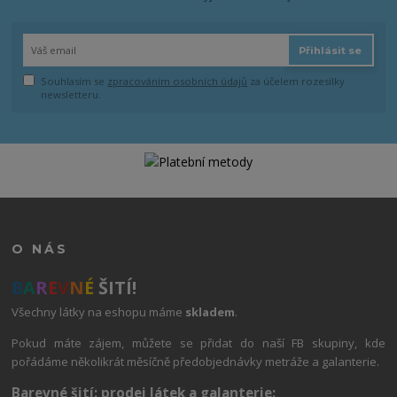
Přihlásit se
Souhlasím se
zpracováním osobních údajů
za účelem rozesílky
newsletteru.
O NÁS
B
A
R
E
V
N
É
ŠITÍ!
Všechny látky na eshopu máme
skladem
.
Pokud máte zájem, můžete se přidat do naší FB skupiny, kde
pořádáme několikrát měsíčně předobjednávky metráže a galanterie.
Barevné šití: prodej látek a galanterie: