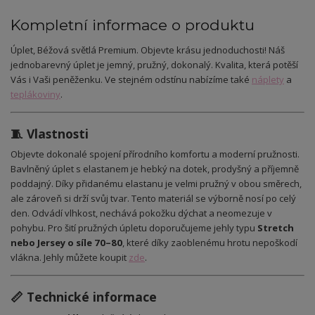
Kompletní informace o produktu
Úplet, Béžová světlá Premium. Objevte krásu jednoduchosti! Náš
jednobarevný úplet je jemný, pružný, dokonalý. Kvalita, která potěší
Vás i Vaši peněženku. Ve stejném odstínu nabízíme také
náplety
a
teplákoviny
.
🧵 Vlastnosti
Objevte dokonalé spojení přírodního komfortu a moderní pružnosti.
Bavlněný úplet s elastanem je hebký na dotek, prodyšný a příjemně
poddajný. Díky přidanému elastanu je velmi pružný v obou směrech,
ale zároveň si drží svůj tvar. Tento materiál se výborně nosí po celý
den. Odvádí vlhkost, nechává pokožku dýchat a neomezuje v
pohybu. Pro šití pružných úpletu doporučujeme jehly typu
Stretch
nebo Jersey o síle 70–80
, které díky zaoblenému hrotu nepoškodí
vlákna. Jehly můžete koupit
zde
.
📏 Technické informace