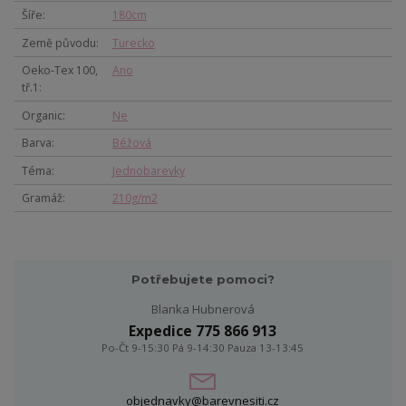
Šíře
180cm
Země původu
Turecko
Oeko-Tex 100,
Ano
tř.1
Organic
Ne
Barva
Béžová
Téma
Jednobarevky
Gramáž
210g/m2
Potřebujete pomoci?
Blanka Hubnerová
Expedice 775 866 913
Po-Čt 9-15:30 Pá 9-14:30 Pauza 13-13:45
objednavky@barevnesiti.cz