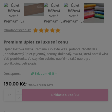
Ohodnotit produkt
Premium úplet za luxusní cenu
Úplet, Béžová světlá Premium. Objevte krásu jednoduchosti! Náš
jednobarevný úplet je jemný, pružný, dokonalý. Kvalita, která potěší Vás i
Vaši peněženku. Ve stejném odstínu nabízíme také náplety a
teplákoviny.
celý popis
Dostupnost
🌈 Skladem 45.5 m
190,00 Kč
/
m
157,02 Kč
bez DPH
Přidat do košíku