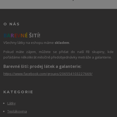
O NÁS
B
A
R
E
V
N
É
ŠITÍ!
Všechny látky na eshopu máme
skladem
.
Pokud máte zájem, můžete se přidat do naší FB skupiny, kde
pořádáme několikrát měsíčně předobjednávky metráže a galanterie.
Barevné šití: prodej látek a galanterie:
https://www.facebook.com/groups/206554103227669/
KATEGORIE
Látky
Teplákovina