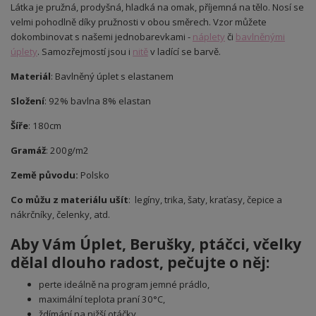
Látka je pružná, prodyšná, hladká na omak, příjemná na tělo. Nosí se
velmi pohodlně díky pružnosti v obou směrech. Vzor můžete
dokombinovat s našemi jednobarevkami -
náplety
či
bavlněnými
úplety
. Samozřejmostí jsou i
nitě
v ladící se barvě.
Materiál
: Bavlněný úplet s elastanem
Složení
: 92% bavlna 8% elastan
Šíře
: 180cm
Gramáž
: 200g/m2
Země původu:
Polsko
Co můžu z materiálu ušít
: legíny, trika, šaty, kraťasy, čepice a
nákrčníky, čelenky, atd.
Aby Vám Úplet
, Berušky, ptáčci, včelky
dělal dlouho radost, pečujte o něj:
perte ideálně na program jemné prádlo,
maximální teplota praní 30°C,
ždímání na nižší otáčky,