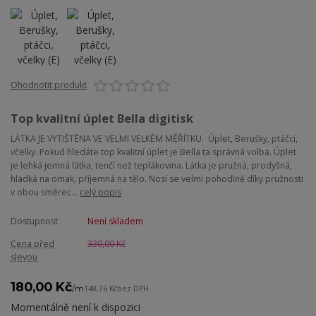
Ohodnotit produkt
Top kvalitní úplet Bella digitisk
LÁTKA JE VYTIŠTĚNA VE VELMI VELKÉM MĚŘÍTKU. Úplet, Berušky, ptáčci,
včelky. Pokud hledáte top kvalitní úplet je Bella ta správná volba. Úplet
je lehká jemná látka, tenčí než teplákovina. Látka je pružná, prodyšná,
hladká na omak, příjemná na tělo. Nosí se velmi pohodlně díky pružnosti
v obou směrec...
celý popis
Dostupnost
Není skladem
Cena před
330,00 Kč
slevou
180,00 Kč
/
m
148,76 Kč
bez DPH
Momentálně není k dispozici