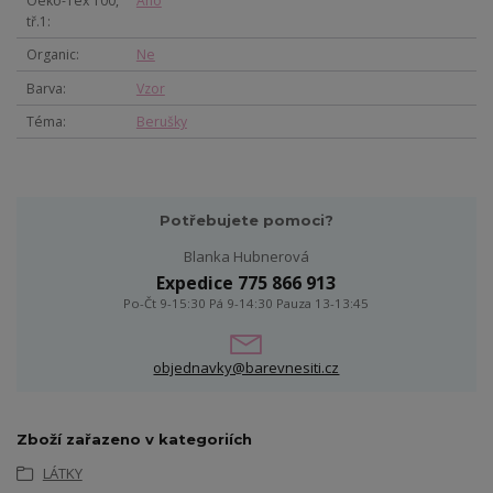
Oeko-Tex 100,
Ano
tř.1
Organic
Ne
Barva
Vzor
Téma
Berušky
Potřebujete pomoci?
Blanka Hubnerová
Expedice 775 866 913
Po-Čt 9-15:30 Pá 9-14:30 Pauza 13-13:45
objednavky@barevnesiti.cz
Zboží zařazeno v kategoriích
LÁTKY