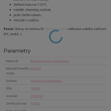
žehlení max na 110°C,
nebělit, chemicky nečistit,
prát i žehlit rubem,
nesušit v sušičce.
Pozor:
Barvy se mohou lišit dle nastavení kalibrace vašeho zařízení
(PC, mobil...)
Parametry
Materiál
Bavlněný úplet s elastanem
Metráž/Panel/Ku
Metráž
sovka
Složení
92%bavlna 8%elastan
Šíře
180cm
Gramáž
200g/m2
Země původu
Polsko