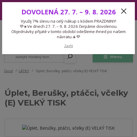
Využij 7% slevu na celý nákup s kódem PRAZDNINY! 💜☀️Ve dnech 27.
DOVOLENÁ 27. 7. – 9. 8. 2026
7. – 9. 8. 2026 čerpáme dovolenou. Objednávky přijaté v tomto období
odešleme ihned po našem návratu.☀️💜
Využij 7% slevu na celý nákup s kódem PRAZDNINY!
Expedice 775 866 913
💜☀️Ve dnech 27. 7. – 9. 8. 2026 čerpáme dovolenou.
CZK
Po-Čt 9-15:30 Pá 9-14:30 Pauza 13-13:45
Objednávky přijaté v tomto období odešleme ihned po našem
návratu.☀️💜
0
0,00 Kč
Zavřít
Menu
Úvod
LÁTKY
Úplet, Berušky, ptáčci, včelky (E) VELKÝ TISK
Úplet, Berušky, ptáčci, včelky
(E) VELKÝ TISK