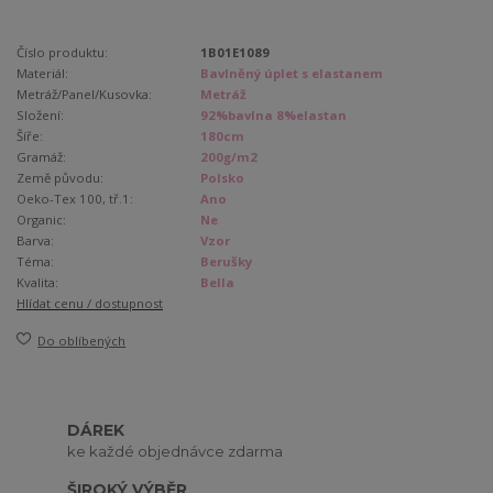
Číslo produktu:
1B01E1089
Materiál:
Bavlněný úplet s elastanem
Metráž/Panel/Kusovka:
Metráž
Složení:
92%bavlna 8%elastan
Šíře:
180cm
Gramáž:
200g/m2
Země původu:
Polsko
Oeko-Tex 100, tř.1:
Ano
Organic:
Ne
Barva:
Vzor
Téma:
Berušky
Kvalita:
Bella
Hlídat cenu / dostupnost
Do oblíbených
DÁREK
ke každé objednávce zdarma
ŠIROKÝ VÝBĚR