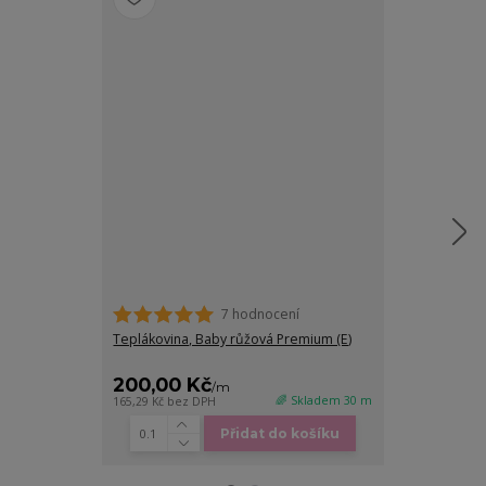
7 hodnocení
Teplákovina, Baby růžová Premium (E)
Náplet žebrov
(E)
200,00 Kč
170,00 K
/
m
🌈 Skladem 30 m
165,29 Kč
bez DPH
140,50 Kč
bez D
Přidat do košíku