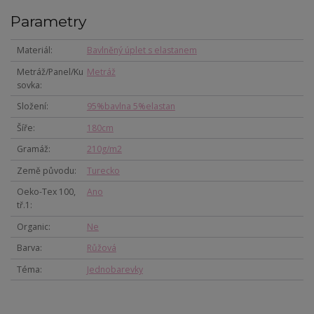
Parametry
Materiál
Bavlněný úplet s elastanem
Metráž/Panel/Ku
Metráž
sovka
Složení
95%bavlna 5%elastan
Šíře
180cm
Gramáž
210g/m2
Země původu
Turecko
Oeko-Tex 100,
Ano
tř.1
Organic
Ne
Barva
Růžová
Téma
Jednobarevky