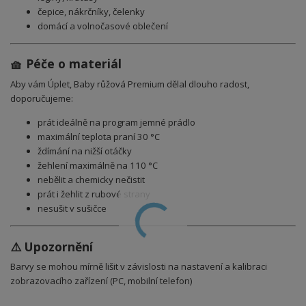
čepice, nákrčníky, čelenky
domácí a volnočasové oblečení
🧺 Péče o materiál
Aby vám Úplet, Baby růžová Premium dělal dlouho radost,
doporučujeme:
prát ideálně na program jemné prádlo
maximální teplota praní 30 °C
ždímání na nižší otáčky
žehlení maximálně na 110 °C
nebělit a chemicky nečistit
prát i žehlit z rubové strany
nesušit v sušičce
⚠️ Upozornění
Barvy se mohou mírně lišit v závislosti na nastavení a kalibraci
zobrazovacího zařízení (PC, mobilní telefon)