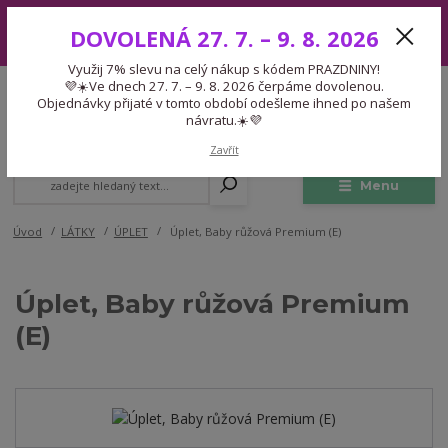
Využij 7% slevu na celý nákup s kódem PRAZDNINY! 💜☀️Ve dnech 27.
DOVOLENÁ 27. 7. – 9. 8. 2026
7. – 9. 8. 2026 čerpáme dovolenou. Objednávky přijaté v tomto období
odešleme ihned po našem návratu.☀️💜
Využij 7% slevu na celý nákup s kódem PRAZDNINY!
Expedice 775 866 913
💜☀️Ve dnech 27. 7. – 9. 8. 2026 čerpáme dovolenou.
CZK
Po-Čt 9-15:30 Pá 9-14:30 Pauza 13-13:45
Objednávky přijaté v tomto období odešleme ihned po našem
návratu.☀️💜
0
0,00 Kč
Zavřít
Menu
Úvod
LÁTKY
ÚPLET
Úplet, Baby růžová Premium (E)
Úplet, Baby růžová Premium
(E)