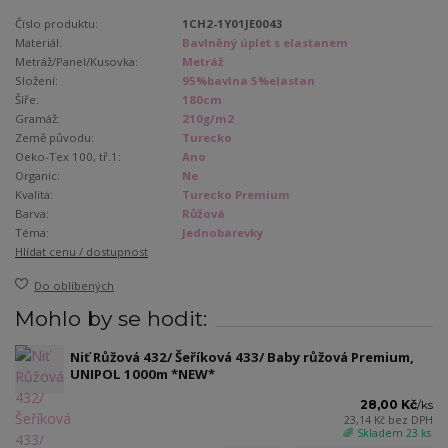
Číslo produktu:
1CH2-1Y01JE0043
Materiál:
Bavlněný úplet s elastanem
Metráž/Panel/Kusovka:
Metráž
Složení:
95%bavlna 5%elastan
Šíře:
180cm
Gramáž:
210g/m2
Země původu:
Turecko
Oeko-Tex 100, tř.1:
Ano
Organic:
Ne
Kvalita:
Turecko Premium
Barva:
Růžová
Téma:
Jednobarevky
Hlídat cenu / dostupnost
Do oblíbených
Mohlo by se hodit:
Niť Růžová 432/ Šeříková 433/ Baby růžová Premium,
UNIPOL 1000m *NEW*
28,00 Kč
/
ks
23,14 Kč
bez DPH
🌈 Skladem 23 ks