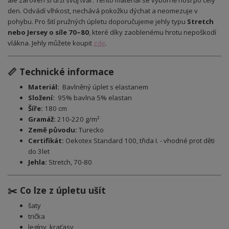
ale zároveň si drží svůj tvar. Tento materiál se výborně nosí po celý
den. Odvádí vlhkost, nechává pokožku dýchat a neomezuje v
pohybu. Pro šití pružných úpletu doporučujeme jehly typu
Stretch
nebo Jersey o síle 70–80
, které díky zaoblenému hrotu nepoškodí
vlákna. Jehly můžete koupit
zde
.
📏 Technické informace
Materiál:
Bavlněný úplet s elastanem
Složení:
95% bavlna 5% elastan
Šíře:
180 cm
Gramáž:
210-220 g/m²
Země původu:
Turecko
Certifikát:
Oekotex Standard 100, třida I. - vhodné prot děti
do 3let
Jehla:
Stretch, 70-80
✂️ Co lze z úpletu ušít
šaty
trička
legíny, kraťasy