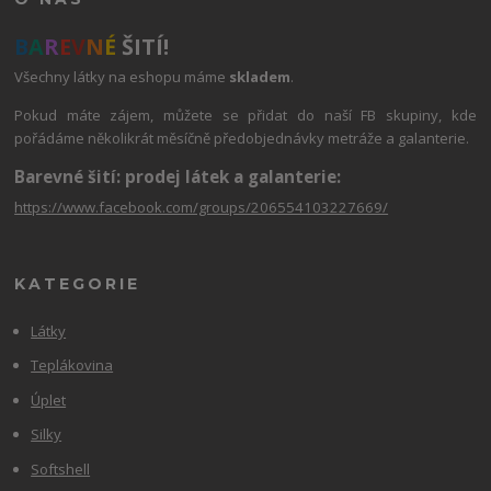
B
A
R
E
V
N
É
ŠITÍ!
Všechny látky na eshopu máme
skladem
.
Pokud máte zájem, můžete se přidat do naší FB skupiny, kde
pořádáme několikrát měsíčně předobjednávky metráže a galanterie.
Barevné šití: prodej látek a galanterie:
https://www.facebook.com/groups/206554103227669/
KATEGORIE
Látky
Teplákovina
Úplet
Silky
Softshell