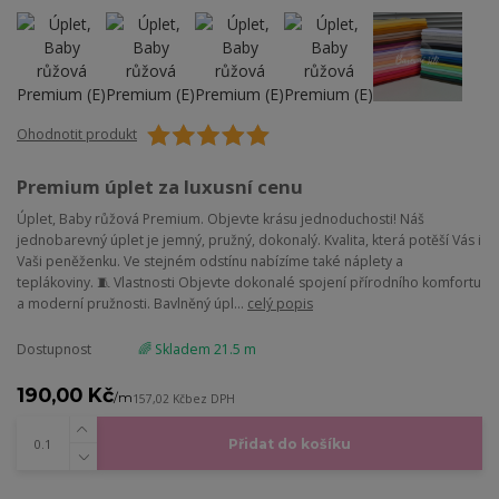
Ohodnotit produkt
Premium úplet za luxusní cenu
Úplet, Baby růžová Premium. Objevte krásu jednoduchosti! Náš
jednobarevný úplet je jemný, pružný, dokonalý. Kvalita, která potěší Vás i
Vaši peněženku. Ve stejném odstínu nabízíme také náplety a
teplákoviny. 🧵 Vlastnosti Objevte dokonalé spojení přírodního komfortu
a moderní pružnosti. Bavlněný úpl...
celý popis
Dostupnost
🌈 Skladem 21.5 m
190,00 Kč
/
m
157,02 Kč
bez DPH
Přidat do košíku