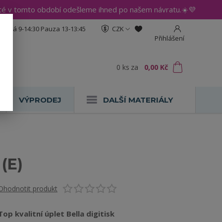
até v tomto období odešleme ihned po našem návratu.☀️💜
:30 Pá 9-14:30 Pauza 13-13:45
CZK
Přihlášení
0
ks
za
0,00 Kč
VÝPRODEJ
DALŠÍ MATERIÁLY
(E)
Ohodnotit produkt
Top kvalitní úplet Bella digitisk