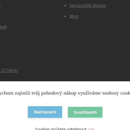
t
Nejčastější dotazy
Blog
hell
3227669/
chom zajistili tvůj pohodový nákup využíváme soubory coo
Copyright © 2026 Barevnesiti.cz
Nastavení
Souhlasím
Vytvořeno na
Eshop-rychle.cz
Souhlas můžete odmítnout
zde
.