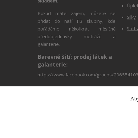
skladem
.
Úple
Pokud máte zájem, můžete se
Silky
přidat do naší FB skupiny, kde
Softs
pořádáme několikrát měsíčně
předobjednávky metráže a
galanterie.
Barevné šití: prodej látek a
galanterie:
https://www.facebook.com/groups/20655410
Aby