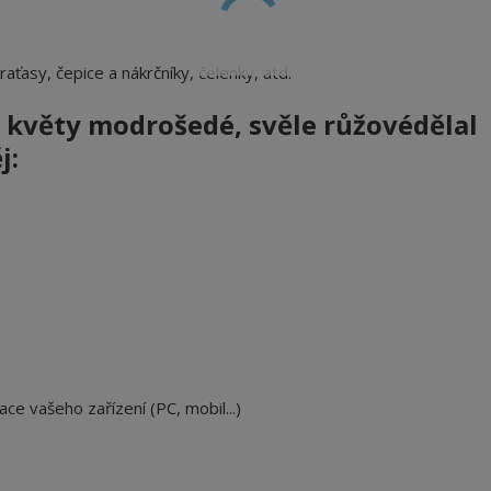
 kraťasy, čepice a nákrčníky, čelenky, atd.
 květy modrošedé, svěle růžové
dělal
j:
ace vašeho zařízení (PC, mobil...)