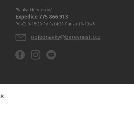
Blanka Hubnerová
Expedice 775 866 913
Po-Čt 9-15:30 Pá 9-14:30 Pauza 13-13:45
objednavky@barevnesiti.cz
kie.