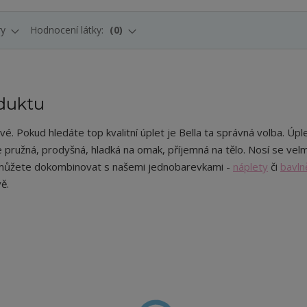
ry
Hodnocení látky:
0
duktu
ové
.
Pokud hledáte top kvalitní úplet je Bella ta správná volba. Úple
je pružná, prodyšná, hladká na omak, příjemná na tělo. Nosí se velm
 můžete dokombinovat s našemi jednobarevkami -
náplety
či
bavln
vě.