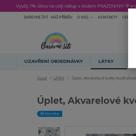
Využij 7% slevu na celý nákup s kódem PRAZDNINY! 💜☀️V
BAREVNÉ ŠITÍ - NÁŠ PŘÍBĚH
O NÁS
KONTAKTY
CERTIF
UZAVŘENÍ OBJEDNÁVKY
LÁTKY
Úvod
LÁTKY
Úplet, Akvarelové květy modrošedé,
Úplet, Akvarelové kv
🆕 Novinka