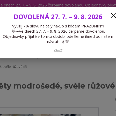
e dnech 27. 7. – 9. 8. 2026 čerpáme dovolenou. Objednávky přij
IKÁTY
BLOG
DOVOLENÁ 27. 7. – 9. 8. 2026
Expedice 775 866 913
Po-Čt 9-15
Využij 7% slevu na celý nákup s kódem PRAZDNINY!
💜☀️Ve dnech 27. 7. – 9. 8. 2026 čerpáme dovolenou.
Hledat
Objednávky přijaté v tomto období odešleme ihned po našem
návratu.☀️💜
Zavřít
GALANTERIE
PŘEDOBJEDNÁVKY
LÉTO
 svěle růžové (E)
ěty modrošedé, svěle růžové 