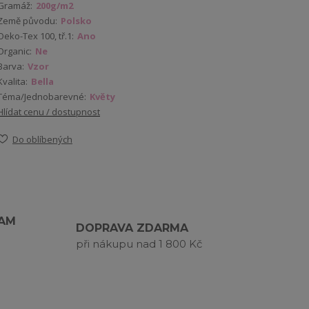
Gramáž:
200g/m2
Země původu:
Polsko
Oeko-Tex 100, tř.1:
Ano
Organic:
Ne
Barva:
Vzor
Kvalita:
Bella
Téma/Jednobarevné:
Květy
Hlídat cenu / dostupnost
Do oblíbených
RAM
DOPRAVA ZDARMA
při nákupu nad 1 800 Kč