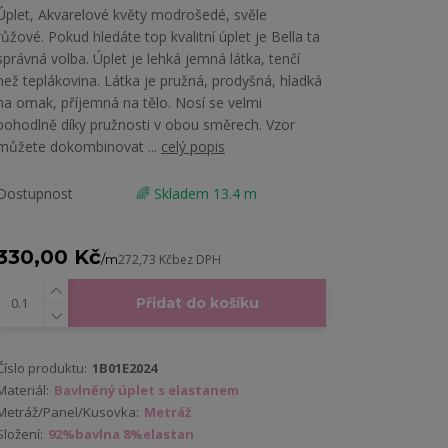
Úplet, Akvarelové květy modrošedé, svěle
růžové. Pokud hledáte top kvalitní úplet je Bella ta
správná volba. Úplet je lehká jemná látka, tenčí
než teplákovina. Látka je pružná, prodyšná, hladká
na omak, příjemná na tělo. Nosí se velmi
pohodlně díky pružnosti v obou směrech. Vzor
můžete dokombinovat ...
celý popis
Dostupnost
🌈 Skladem 13.4 m
330,00 Kč
/
m
272,73 Kč
bez DPH
Přidat do košíku
Číslo produktu:
1B01E2024
Materiál:
Bavlněný úplet s elastanem
Metráž/Panel/Kusovka:
Metráž
Složení:
92%bavlna 8%elastan