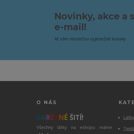
Novinky, akce a 
e-mail!
Ať vám neutečou výjimečné kousky
O NÁS
KAT
B
A
R
E
V
N
É
ŠITÍ!
Látk
Všechny látky na eshopu máme
Tepl