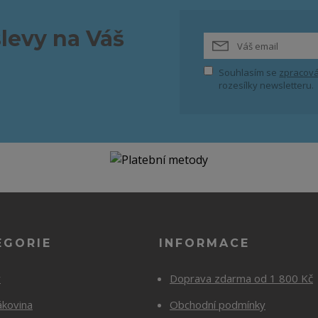
slevy na Váš
Souhlasím se
zpracová
rozesílky newsletteru.
EGORIE
INFORMACE
y
Doprava zdarma od 1 800 Kč
ákovina
Obchodní podmínky