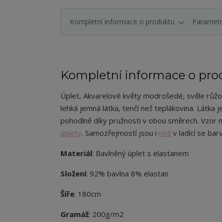
Kompletní informace o produktu
Paramet
Kompletní informace o pro
Úplet,
Akvarelové květy modrošedé, svěle růž
lehká jemná látka, tenčí než teplákovina. Látka 
pohodlně díky pružnosti v obou směrech. Vzor
úplety
. Samozřejmostí jsou i
nitě
v ladící se bar
Materiál
: Bavlněný úplet s elastanem
Složení
: 92% bavlna 8% elastan
Šíře
: 180cm
Gramáž
: 200g/m2