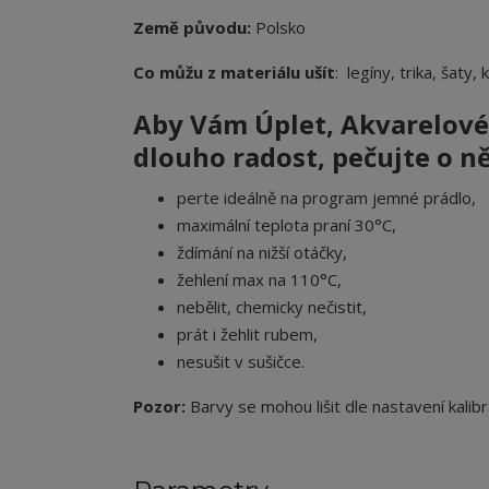
Země původu:
Polsko
Co můžu z materiálu ušít
: legíny, trika, šaty,
Aby Vám Úplet,
Akvarelové
dlouho radost, pečujte o ně
perte ideálně na program jemné prádlo,
maximální teplota praní 30°C,
ždímání na nižší otáčky,
žehlení max na 110°C,
nebělit, chemicky nečistit,
prát i žehlit rubem,
nesušit v sušičce.
Pozor:
Barvy se mohou lišit dle nastavení kalibr