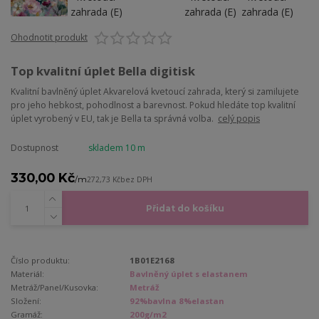
Ohodnotit produkt
Top kvalitní úplet Bella digitisk
Kvalitní bavlněný úplet Akvarelová kvetoucí zahrada, který si zamilujete
pro jeho hebkost, pohodlnost a barevnost. Pokud hledáte top kvalitní
úplet vyrobený v EU, tak je Bella ta správná volba.
celý popis
Dostupnost
skladem 10 m
330,00 Kč
/
m
272,73 Kč
bez DPH
Přidat do košíku
Číslo produktu:
1B01E2168
Materiál:
Bavlněný úplet s elastanem
Metráž/Panel/Kusovka:
Metráž
Složení:
92%bavlna 8%elastan
Gramáž:
200g/m2