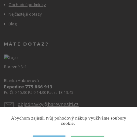
Obchodní podmínky
Nejčastější dotazy
Blog
MÁTE DOTAZ?
Barevné šití
Blanka Hubnerová
Expedice 775 866 913
Po-Čt 9-15:30 Pá 9-14:30 Pauza 13-13:45
objednavky@barevnesiti.cz
Abychom zajistili tvůj pohodový nákup využíváme soubory
cookie.