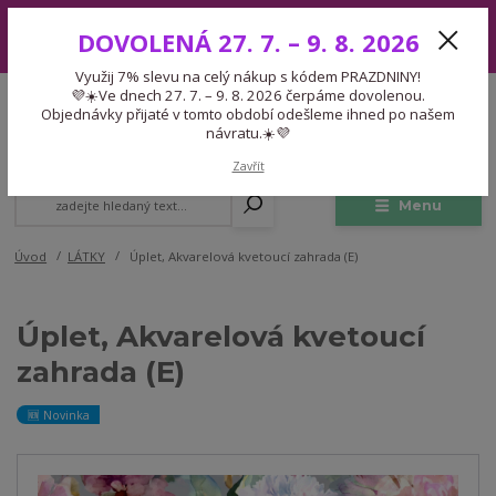
Využij 7% slevu na celý nákup s kódem PRAZDNINY! 💜☀️Ve dnech 27.
DOVOLENÁ 27. 7. – 9. 8. 2026
7. – 9. 8. 2026 čerpáme dovolenou. Objednávky přijaté v tomto období
odešleme ihned po našem návratu.☀️💜
Využij 7% slevu na celý nákup s kódem PRAZDNINY!
Expedice 775 866 913
💜☀️Ve dnech 27. 7. – 9. 8. 2026 čerpáme dovolenou.
CZK
Po-Čt 9-15:30 Pá 9-14:30 Pauza 13-13:45
Objednávky přijaté v tomto období odešleme ihned po našem
návratu.☀️💜
0
0,00 Kč
Zavřít
Menu
Úvod
LÁTKY
Úplet, Akvarelová kvetoucí zahrada (E)
Úplet, Akvarelová kvetoucí
zahrada (E)
🆕 Novinka