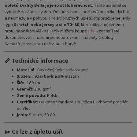
úpletů kvality Bella je jeho stálobarevnost.
Tento materiál se
výborně nosí po celý den. Odvádí vlhkost, nechává pokožku dýchat
a neomezuje v pohybu. Pro šití pružných úpletů doporučujeme jehly
typu
Stretch nebo Jersey o síle 70–80
, které díky zaoblenému
hrotu nepoškodí vlákna. Jehly můžete koupit
zde
.
Vzor můžete
dokombinovat s našemi jednobarevkami - náplety či úplety.
Samozřejmostí jsou i nitě v ladicí barvě.
📏 Technické informace
Materiál:
Bavlněný úplet s elastanem
Složení:
92% bavlna 8% elastan
Šíře:
180 cm
Gramáž:
200 g/m²
Země původu:
Polsko
Certifikát:
Oekotex Standard 100, třida I. - vhodné prot děti
do 3let
Jehla:
Stretch, 70-80
✂️ Co lze z úpletu ušít