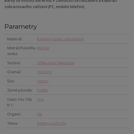
Barvy se mohou mírně lišit v závislosti na nastavení a kalibraci
zobrazovacího zařízení (PC, mobilní telefon)
Parametry
Materiál
Bavlněný úplet s elastanem
Metráž/Panel/Ku
Metráž
sovka
Složení
92%bavlna 8%elastan
Gramáž
200g/m2
Šíře
180cm
Země původu
Polsko
Oeko-Tex 100,
Ano
tř.1
Organic
Ne
Téma
Květiny a příroda