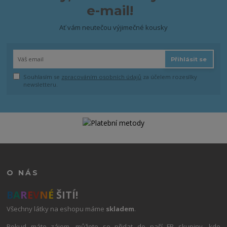
e-mail!
Ať vám neutečou výjimečné kousky
Přihlásit se
Souhlasím se
zpracováním osobních údajů
za účelem rozesílky
newsletteru.
O NÁS
B
A
R
E
V
N
É
ŠITÍ!
Všechny látky na eshopu máme
skladem
.
Pokud máte zájem, můžete se přidat do naší FB skupiny, kde