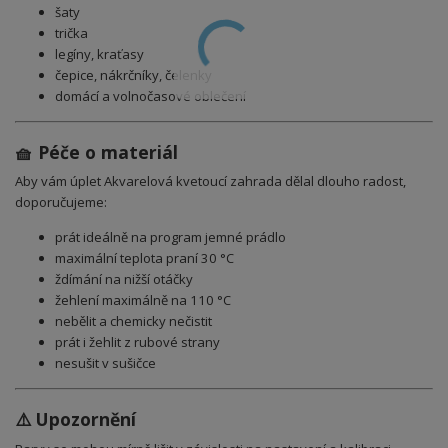
šaty
trička
legíny, kraťasy
čepice, nákrčníky, čelenky
domácí a volnočasové oblečení
🧺 Péče o materiál
Aby vám úplet Akvarelová kvetoucí zahrada dělal dlouho radost,
doporučujeme:
prát ideálně na program jemné prádlo
maximální teplota praní 30 °C
ždímání na nižší otáčky
žehlení maximálně na 110 °C
nebělit a chemicky nečistit
prát i žehlit z rubové strany
nesušit v sušičce
⚠️ Upozornění