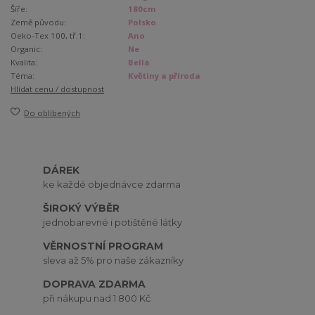
Šíře:
180cm
Země původu:
Polsko
Oeko-Tex 100, tř.1:
Ano
Organic:
Ne
Kvalita:
Bella
Téma:
Květiny a příroda
Hlídat cenu / dostupnost
Do oblíbených
DÁREK
ke každé objednávce zdarma
ŠIROKÝ VÝBĚR
jednobarevné i potištěné látky
VĚRNOSTNÍ PROGRAM
sleva až 5% pro naše zákazníky
DOPRAVA ZDARMA
při nákupu nad 1 800 Kč