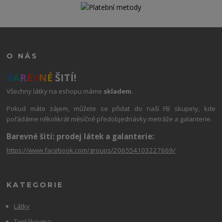
O NÁS
B
A
R
E
V
N
É
ŠITÍ!
Všechny látky na eshopu máme
skladem
.
Pokud máte zájem, můžete se přidat do naší FB skupiny, kde
pořádáme několikrát měsíčně předobjednávky metráže a galanterie.
Barevné šití: prodej látek a galanterie:
https://www.facebook.com/groups/206554103227669/
KATEGORIE
Látky
Teplákovina