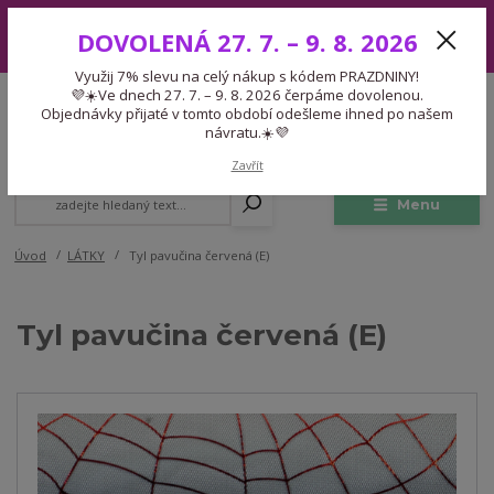
Využij 7% slevu na celý nákup s kódem PRAZDNINY! 💜☀️Ve dnech 27.
DOVOLENÁ 27. 7. – 9. 8. 2026
7. – 9. 8. 2026 čerpáme dovolenou. Objednávky přijaté v tomto období
odešleme ihned po našem návratu.☀️💜
Využij 7% slevu na celý nákup s kódem PRAZDNINY!
Expedice 775 866 913
💜☀️Ve dnech 27. 7. – 9. 8. 2026 čerpáme dovolenou.
CZK
Po-Čt 9-15:30 Pá 9-14:30 Pauza 13-13:45
Objednávky přijaté v tomto období odešleme ihned po našem
návratu.☀️💜
0
0,00 Kč
Zavřít
Menu
Úvod
LÁTKY
Tyl pavučina červená (E)
Tyl pavučina červená (E)