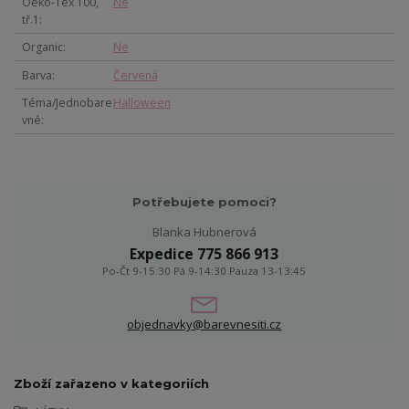
Oeko-Tex 100,
Ne
tř.1
Organic
Ne
Barva
Červená
Téma/Jednobare
Halloween
vné
Potřebujete pomoci?
Blanka Hubnerová
Expedice 775 866 913
Po-Čt 9-15:30 Pá 9-14:30 Pauza 13-13:45
objednavky@barevnesiti.cz
Zboží zařazeno v kategoriích