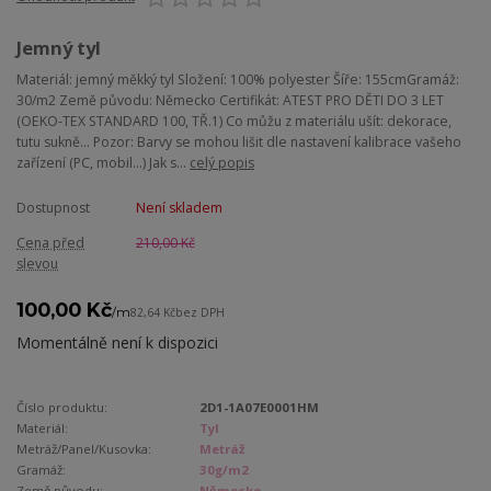
Jemný tyl
Materiál: jemný měkký tyl Složení: 100% polyester Šíře: 155cmGramáž:
30/m2 Země původu: Německo Certifikát: ATEST PRO DĚTI DO 3 LET
(OEKO-TEX STANDARD 100, TŘ.1) Co můžu z materiálu ušít: dekorace,
tutu sukně... Pozor: Barvy se mohou lišit dle nastavení kalibrace vašeho
zařízení (PC, mobil...) Jak s...
celý popis
Dostupnost
Není skladem
Cena před
210,00 Kč
slevou
100,00 Kč
/
m
82,64 Kč
bez DPH
Momentálně není k dispozici
Číslo produktu:
2D1-1A07E0001HM
Materiál:
Tyl
Metráž/Panel/Kusovka:
Metráž
Gramáž:
30g/m2
Země původu:
Německo