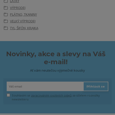
LÁTKY
VÝPRODEJ
PLÁTNO, TKANINY
VELKÝ VÝPRODEJ
TYL, ŠIFÓN, KRAJKA
Novinky, akce a slevy na Váš
e-mail!
Ať vám neutečou výjimečné kousky
Přihlásit se
Souhlasím se
zpracováním osobních údajů
za účelem rozesílky
newsletteru.