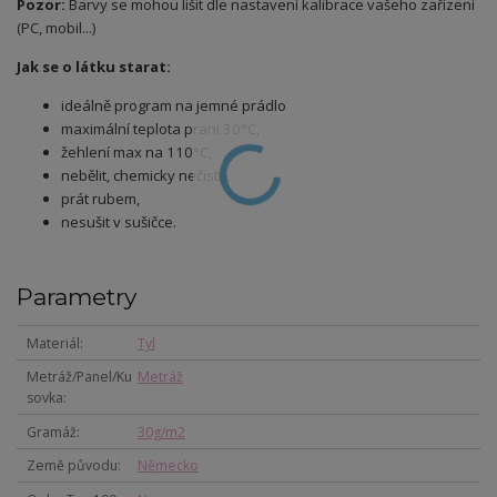
Pozor:
Barvy se mohou lišit dle nastavení kalibrace vašeho zařízení
(PC, mobil...)
Jak se o látku starat:
ideálně program na jemné prádlo
maximální teplota praní 30°C,
žehlení max na 110°C,
nebělit, chemicky nečistit,
prát rubem,
nesušit v sušičce.
Parametry
Materiál
Tyl
Metráž/Panel/Ku
Metráž
sovka
Gramáž
30g/m2
Země původu
Německo