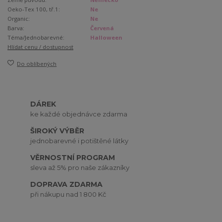
Oeko-Tex 100, tř.1:
Ne
Organic:
Ne
Barva:
Červená
Téma/Jednobarevné:
Halloween
Hlídat cenu / dostupnost
Do oblíbených
DÁREK
ke každé objednávce zdarma
ŠIROKÝ VÝBĚR
jednobarevné i potištěné látky
VĚRNOSTNÍ PROGRAM
sleva až 5% pro naše zákazníky
DOPRAVA ZDARMA
při nákupu nad 1 800 Kč