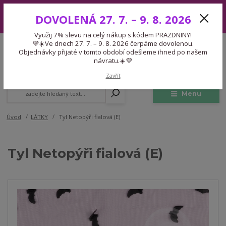
Využij 7% slevu na celý nákup s kódem PRAZDNINY! 💜☀️Ve dnech 27.
DOVOLENÁ 27. 7. – 9. 8. 2026
7. – 9. 8. 2026 čerpáme dovolenou. Objednávky přijaté v tomto období
odešleme ihned po našem návratu.☀️💜
Využij 7% slevu na celý nákup s kódem PRAZDNINY!
Expedice 775 866 913
💜☀️Ve dnech 27. 7. – 9. 8. 2026 čerpáme dovolenou.
CZK
Po-Čt 9-15:30 Pá 9-14:30 Pauza 13-13:45
Objednávky přijaté v tomto období odešleme ihned po našem
návratu.☀️💜
0
0,00 Kč
Zavřít
Menu
Úvod
LÁTKY
Tyl Netopýři fialová (E)
Tyl Netopýři fialová (E)