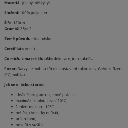
Materiál
: jemný měkký tyl
Složení
: 100% polyester
Šíře
: 130cm
Gramáž
: 25/m2
Země původu:
Holandsko
Certifikát
: nemá
Co můžu z materiálu ušít
: dekorace, tutu sukně...
Pozor:
Barvy se mohou lišit dle nastavení kalibrace vašeho zařízení
(PC, mobil...)
Jak se o látku starat:
ideálně program na jemné prádlo
maximální teplota praní 30°C,
žehlení max na 110°C,
nebělit, chemicky nečistit,
prát rubem,
nesušit v sušičce.