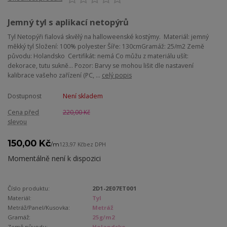
Jemný tyl s aplikací netopýrů
Tyl Netopýři fialová skvělý na halloweenské kostýmy. Materiál: jemný
měkký tyl Složení: 100% polyester Šíře: 130cmGramáž: 25/m2 Země
původu: Holandsko Certifikát: nemá Co můžu z materiálu ušít:
dekorace, tutu sukně... Pozor: Barvy se mohou lišit dle nastavení
kalibrace vašeho zařízení (PC, ...
celý popis
Dostupnost
Není skladem
Cena před
220,00 Kč
slevou
150,00 Kč
/
m
123,97 Kč
bez DPH
Momentálně není k dispozici
Číslo produktu:
2D1-2E07ET001
Materiál:
Tyl
Metráž/Panel/Kusovka:
Metráž
Gramáž:
25g/m2
Země původu:
Holandsko