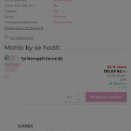
Oeko-Tex 100, tř.1:
Ne
Organic:
Ne
Barva:
Fialová
Téma/Jednobarevné:
Halloween
Hlídat cenu / dostupnost
Do oblíbených
Mohlo by se hodit:
Tyl Netopýři černá (E)
32 % sleva
150,00 Kč
/
m
123,97 Kč
bez
DPH
🌈 Skladem
1.7 m
Přidat do košíku
DÁREK