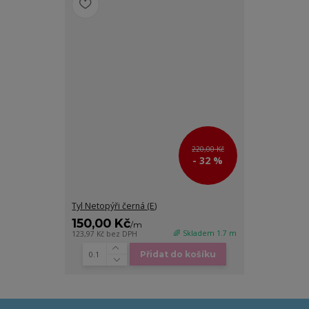
220,00 Kč
- 32 %
Tyl Netopýři černá (E)
150,00 Kč
/
m
🌈 Skladem 1.7 m
123,97 Kč
bez DPH
Přidat do košíku