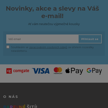
Novinky, akce a slevy na Váš
e-mail!
Ať vám neutečou výjimečné kousky
Přihlásit se
Souhlasím se
zpracováním osobních údajů
za účelem rozesílky
newsletteru.
O NÁS
B
A
R
E
V
N
É
ŠITÍ!