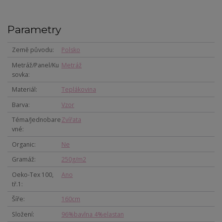
Parametry
Země původu
Polsko
Metráž/Panel/Ku
Metráž
sovka
Materiál
Teplákovina
Barva
Vzor
Téma/Jednobare
Zvířata
vné
Organic
Ne
Gramáž
250g/m2
Oeko-Tex 100,
Ano
tř.1
Šíře
160cm
Složení
96%bavlna 4%elastan