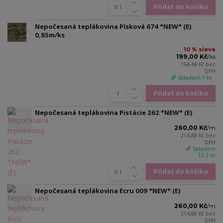
Přidat do košíku
Nepočesaná teplákovina Písková 674 *NEW* (E)
0,85m/ks
10 % sleva
199,00 Kč
/
ks
164,46 Kč
bez
DPH
🌈 Skladem 1 ks
Přidat do košíku
Nepočesaná teplákovina Pistácie 262 *NEW* (E)
260,00 Kč
/
m
214,88 Kč
bez
DPH
🌈 Skladem
12.2 m
Přidat do košíku
Nepočesaná teplákovina Ecru 009 *NEW* (E)
260,00 Kč
/
m
214,88 Kč
bez
DPH