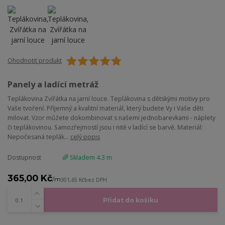
Ohodnotit produkt
Panely a ladící metráž
Teplákovina Zvířátka na jarní louce. Teplákovina s dětskými motivy pro
Vaše tvoření. Příjemný a kvalitní materiál, který budete Vy i Vaše děti
milovat. Vzor můžete dokombinovat s našemi jednobarevkami - náplety
či teplákovinou. Samozřejmostí jsou i nitě v ladící se barvě. Materiál:
Nepočesaná teplák...
celý popis
Dostupnost
🌈 Skladem 4.3 m
365,00 Kč
/
m
301,65 Kč
bez DPH
Přidat do košíku