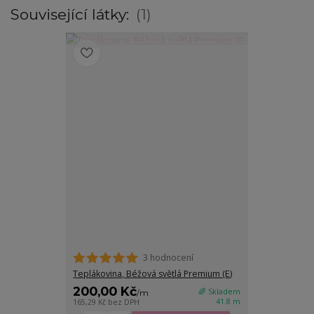
Související látky:
1
3 hodnocení
Teplákovina, Béžová světlá Premium (E)
200,00 Kč
🌈 Skladem
/
m
41.8 m
165,29 Kč
bez DPH