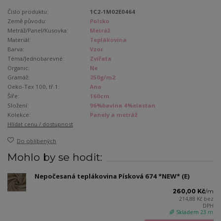
Číslo produktu:
1C2-1M02E0464
Země původu:
Polsko
Metráž/Panel/Kusovka:
Metráž
Materiál:
Teplákovina
Barva:
Vzor
Téma/Jednobarevné:
Zvířata
Organic:
Ne
Gramáž:
250g/m2
Oeko-Tex 100, tř.1:
Ano
Šíře:
160cm
Složení:
96%bavlna 4%elastan
Kolekce:
Panely a metráž
Hlídat cenu / dostupnost
Do oblíbených
Mohlo by se hodit:
Nepočesaná teplákovina Písková 674 *NEW* (E)
260,00 Kč
/
m
214,88 Kč
bez
DPH
🌈 Skladem 23 m