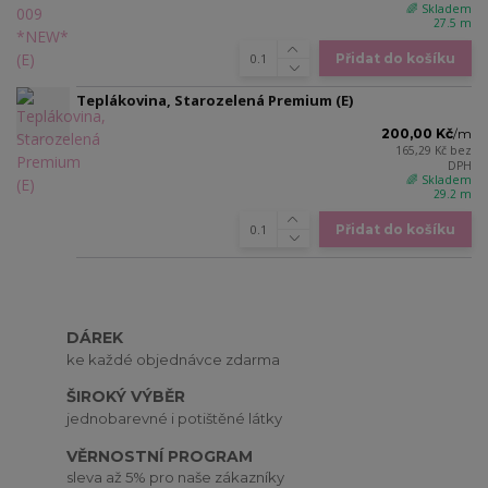
🌈 Skladem
27.5 m
Přidat do košíku
Teplákovina, Starozelená Premium (E)
200,00 Kč
/
m
165,29 Kč
bez
DPH
🌈 Skladem
29.2 m
Přidat do košíku
DÁREK
ke každé objednávce zdarma
ŠIROKÝ VÝBĚR
jednobarevné i potištěné látky
VĚRNOSTNÍ PROGRAM
sleva až 5% pro naše zákazníky