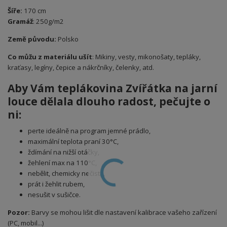
Šíře:
170 cm
Gramáž
: 250g/m2
Země původu:
Polsko
Co můžu z materiálu ušít
: Mikiny, vesty, mikonošaty, tepláky,
kraťasy, legíny, čepice a nákrčníky, čelenky, atd.
Aby Vám teplákovina Zvířátka na jarní
louce dělala dlouho radost, pečujte o
ni:
perte ideálně na program jemné prádlo,
maximální teplota praní 30°C,
ždímání na nižší otáčky,
žehlení max na 110°C,
nebělit, chemicky nečistit,
prát i žehlit rubem,
nesušit v sušičce.
Pozor:
Barvy se mohou lišit dle nastavení kalibrace vašeho zařízení
(PC, mobil...)