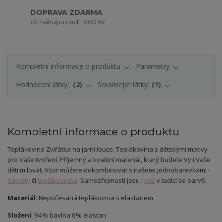
DOPRAVA ZDARMA
při nákupu nad 1 800 Kč
Kompletní informace o produktu
Parametry
Hodnocení látky:
2
Související látky:
1
Kompletní informace o produktu
Teplákovina Zvířátka na jarní louce. Teplákovina s dětskými motivy
pro Vaše tvoření. Příjemný a kvalitní materiál, který budete Vy i Vaše
děti milovat.
Vzor můžete dokombinovat s našemi jednobarevkami -
náplety
či
teplákovinou
. Samozřejmostí jsou i
nitě
v ladící se barvě.
Materiál
: Nepočesaná teplákovina s elastanem
Složení
: 94% bavlna 6% elastan