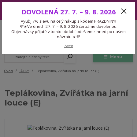
Využij 7% slevu na celý nákup s kódem PRAZDNINY! 💜☀️Ve dnech 27.
DOVOLENÁ 27. 7. – 9. 8. 2026
7. – 9. 8. 2026 čerpáme dovolenou. Objednávky přijaté v tomto období
odešleme ihned po našem návratu.☀️💜
Využij 7% slevu na celý nákup s kódem PRAZDNINY!
Expedice 775 866 913
💜☀️Ve dnech 27. 7. – 9. 8. 2026 čerpáme dovolenou.
CZK
Po-Čt 9-15:30 Pá 9-14:30 Pauza 13-13:45
Objednávky přijaté v tomto období odešleme ihned po našem
návratu.☀️💜
0
0,00 Kč
Zavřít
Menu
Úvod
LÁTKY
Teplákovina, Zvířátka na jarní louce (E)
Teplákovina, Zvířátka na jarní
louce (E)