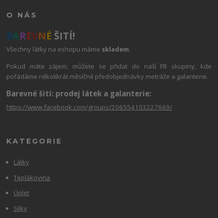
O NÁS
B
A
R
E
V
N
É
ŠITÍ!
Všechny látky na eshopu máme
skladem
.
Pokud máte zájem, můžete se přidat do naší FB skupiny, kde
pořádáme několikrát měsíčně předobjednávky metráže a galanterie.
Barevné šití: prodej látek a galanterie:
https://www.facebook.com/groups/206554103227669/
KATEGORIE
Látky
Teplákovina
Úplet
Silky