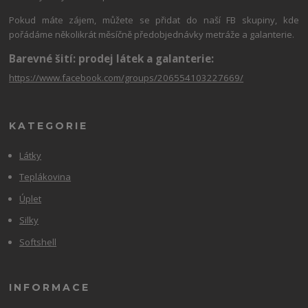
Pokud máte zájem, můžete se přidat do naší FB skupiny, kde
pořádáme několikrát měsíčně předobjednávky metráže a galanterie.
Barevné šití: prodej látek a galanterie:
https://www.facebook.com/groups/206554103227669/
KATEGORIE
Látky
Teplákovina
Úplet
Silky
Softshell
INFORMACE