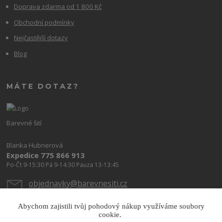
Doprava zdarma od 1 800 Kč
Obchodní podmínky
Nejčastější dotazy
Blog
MÁTE DOTAZ?
Barevné šití
Blanka Hubnerová
Expedice 775 866 913
Po-Čt 9-15:30 Pá 9-14:30 Pauza 13-13:45
objednavky@barevnesiti.cz
Abychom zajistili tvůj pohodový nákup využíváme soubory
cookie.