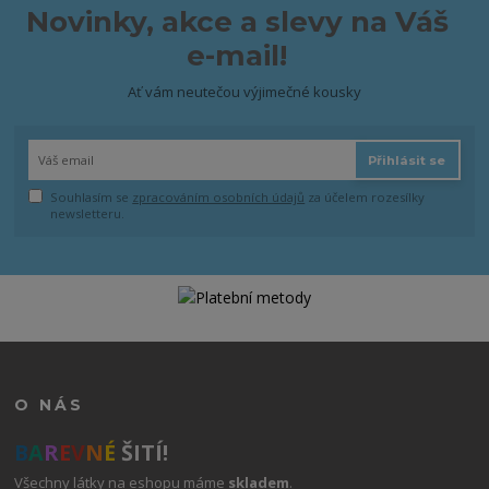
Novinky, akce a slevy na Váš
e-mail!
Ať vám neutečou výjimečné kousky
Přihlásit se
Souhlasím se
zpracováním osobních údajů
za účelem rozesílky
newsletteru.
O NÁS
B
A
R
E
V
N
É
ŠITÍ!
Všechny látky na eshopu máme
skladem
.