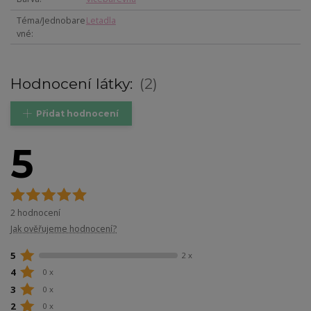
Téma/Jednobare
Letadla
vné
Hodnocení látky:
2
Přidat hodnocení
5
2 hodnocení
Jak ověřujeme hodnocení?
5
2 x
4
0 x
3
0 x
2
0 x