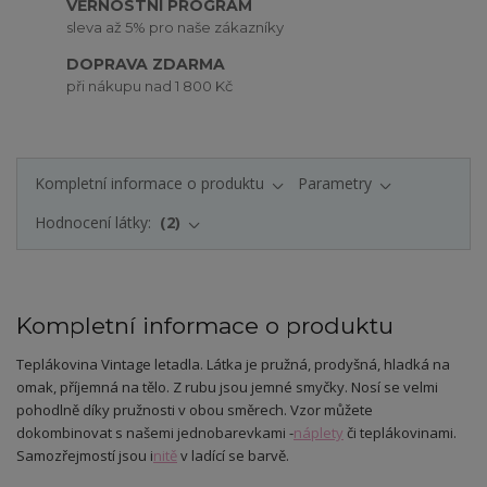
VĚRNOSTNÍ PROGRAM
sleva až 5% pro naše zákazníky
DOPRAVA ZDARMA
při nákupu nad 1 800 Kč
Kompletní informace o produktu
Parametry
Hodnocení látky:
2
Kompletní informace o produktu
Teplákovina Vintage letadla. Látka je pružná, prodyšná, hladká na
omak, příjemná na tělo. Z rubu jsou jemné smyčky. Nosí se velmi
pohodlně díky pružnosti v obou směrech. Vzor můžete
dokombinovat s našemi jednobarevkami -
náplety
či teplákovinami.
Samozřejmostí jsou i
nitě
v ladící se barvě.