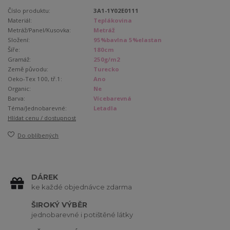
Číslo produktu:
3A1-1Y02E0111
Materiál:
Teplákovina
Metráž/Panel/Kusovka:
Metráž
Složení:
95%bavlna 5%elastan
Šíře:
180cm
Gramáž:
250g/m2
Země původu:
Turecko
Oeko-Tex 100, tř.1:
Ano
Organic:
Ne
Barva:
Vícebarevná
Téma/Jednobarevné:
Letadla
Hlídat cenu / dostupnost
Do oblíbených
DÁREK
ke každé objednávce zdarma
ŠIROKÝ VÝBĚR
jednobarevné i potištěné látky