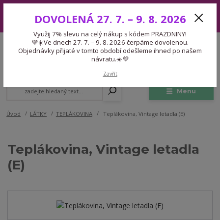
Využij 7% slevu na celý nákup s kódem PRAZDNINY! 💜☀️Ve dnech 27.
DOVOLENÁ 27. 7. – 9. 8. 2026
7. – 9. 8. 2026 čerpáme dovolenou. Objednávky přijaté v tomto období
odešleme ihned po našem návratu.☀️💜
Využij 7% slevu na celý nákup s kódem PRAZDNINY!
Expedice 775 866 913
💜☀️Ve dnech 27. 7. – 9. 8. 2026 čerpáme dovolenou.
CZK
Po-Čt 9-15:30 Pá 9-14:30 Pauza 13-13:45
Objednávky přijaté v tomto období odešleme ihned po našem
návratu.☀️💜
0
0,00 Kč
Zavřít
Menu
Úvod
LÁTKY
TEPLÁKOVINA
Teplákovina, Vintage letadla (E)
Teplákovina, Vintage letadla
(E)