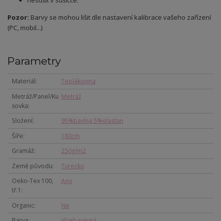
nesušit v sušičce.
Pozor:
Barvy se mohou lišit dle nastavení kalibrace vašeho zařízení
(PC, mobil...)
Parametry
Materiál
Teplákovina
Metráž/Panel/Ku
Metráž
sovka
Složení
95%bavlna 5%elastan
Šíře
180cm
Gramáž
250g/m2
Země původu
Turecko
Oeko-Tex 100,
Ano
tř.1
Organic
Ne
Barva
Vícebarevná