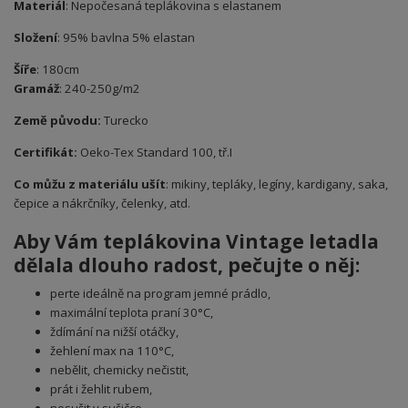
Materiál
: Nepočesaná teplákovina s elastanem
Složení
: 95% bavlna 5% elastan
Šíře
: 180cm
Gramáž
: 240-250g/m2
Země původu:
Turecko
Certifikát:
Oeko-Tex Standard 100, tř.I
Co můžu z materiálu ušít
: mikiny, tepláky, legíny, kardigany, saka,
čepice a nákrčníky, čelenky, atd.
Aby Vám teplákovina Vintage letadla
dělala dlouho radost, pečujte o něj:
perte ideálně na program jemné prádlo,
maximální teplota praní 30°C,
ždímání na nižší otáčky,
žehlení max na 110°C,
nebělit, chemicky nečistit,
prát i žehlit rubem,