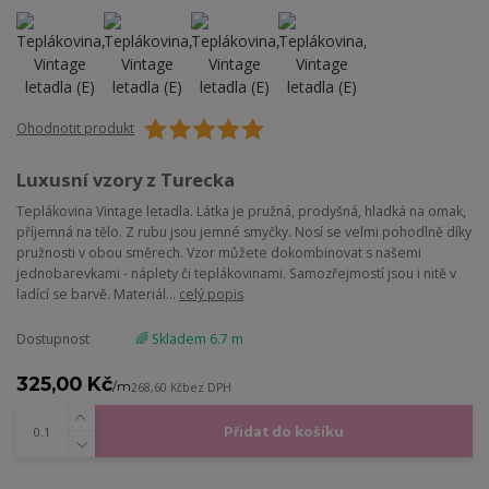
Ohodnotit produkt
Luxusní vzory z Turecka
Teplákovina Vintage letadla. Látka je pružná, prodyšná, hladká na omak,
příjemná na tělo. Z rubu jsou jemné smyčky. Nosí se velmi pohodlně díky
pružnosti v obou směrech. Vzor můžete dokombinovat s našemi
jednobarevkami - náplety či teplákovinami. Samozřejmostí jsou i nitě v
ladící se barvě. Materiál...
celý popis
Dostupnost
🌈 Skladem 6.7 m
325,00 Kč
/
m
268,60 Kč
bez DPH
Přidat do košíku