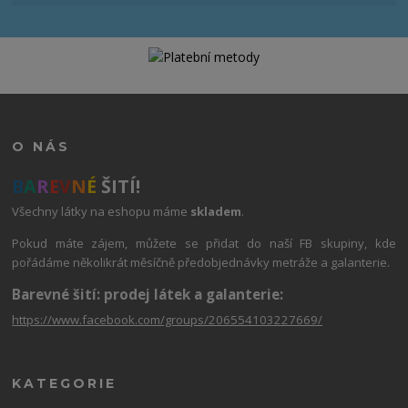
O NÁS
B
A
R
E
V
N
É
ŠITÍ!
Všechny látky na eshopu máme
skladem
.
Pokud máte zájem, můžete se přidat do naší FB skupiny, kde
pořádáme několikrát měsíčně předobjednávky metráže a galanterie.
Barevné šití: prodej látek a galanterie:
https://www.facebook.com/groups/206554103227669/
KATEGORIE