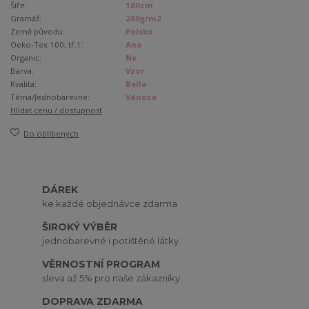
Šíře:
180cm
Gramáž:
280g/m2
Země původu:
Polsko
Oeko-Tex 100, tř.1:
Ano
Organic:
Ne
Barva:
Vzor
Kvalita:
Bella
Téma/Jednobarevné:
Vánoce
Hlídat cenu / dostupnost
Do oblíbených
DÁREK
ke každé objednávce zdarma
ŠIROKÝ VÝBĚR
jednobarevné i potištěné látky
VĚRNOSTNÍ PROGRAM
sleva až 5% pro naše zákazníky
DOPRAVA ZDARMA