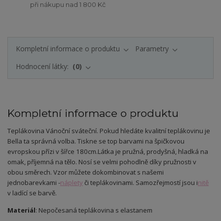
při nákupu nad 1 800 Kč
Kompletní informace o produktu
Parametry
Hodnocení látky:
0
Kompletní informace o produktu
Teplákovina Vánoční sváteční. Pokud hledáte kvalitní teplákovinu je
Bella ta správná volba. Tiskne se top barvami na špičkovou
evropskou přízi v šířce 180cm.
Látka je pružná, prodyšná, hladká na
omak, příjemná na tělo. Nosí se velmi pohodlně díky pružnosti v
obou směrech. Vzor můžete dokombinovat s našemi
jednobarevkami -
náplety
či teplákovinami. Samozřejmostí jsou i
nitě
v ladící se barvě.
Materiál
: Nepočesaná teplákovina s elastanem