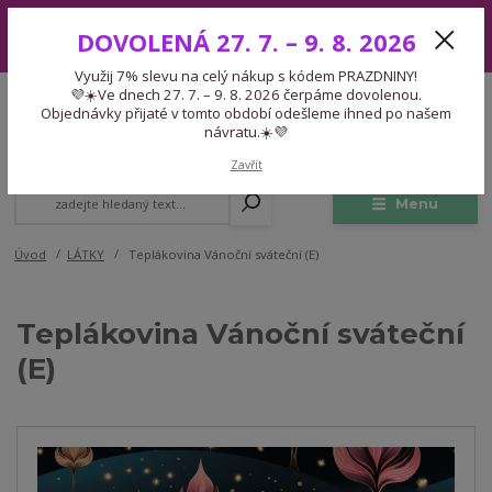
Využij 7% slevu na celý nákup s kódem PRAZDNINY! 💜☀️Ve dnech 27.
DOVOLENÁ 27. 7. – 9. 8. 2026
7. – 9. 8. 2026 čerpáme dovolenou. Objednávky přijaté v tomto období
odešleme ihned po našem návratu.☀️💜
Využij 7% slevu na celý nákup s kódem PRAZDNINY!
Expedice 775 866 913
💜☀️Ve dnech 27. 7. – 9. 8. 2026 čerpáme dovolenou.
CZK
Po-Čt 9-15:30 Pá 9-14:30 Pauza 13-13:45
Objednávky přijaté v tomto období odešleme ihned po našem
návratu.☀️💜
0
0,00 Kč
Zavřít
Menu
Úvod
LÁTKY
Teplákovina Vánoční sváteční (E)
Teplákovina Vánoční sváteční
(E)