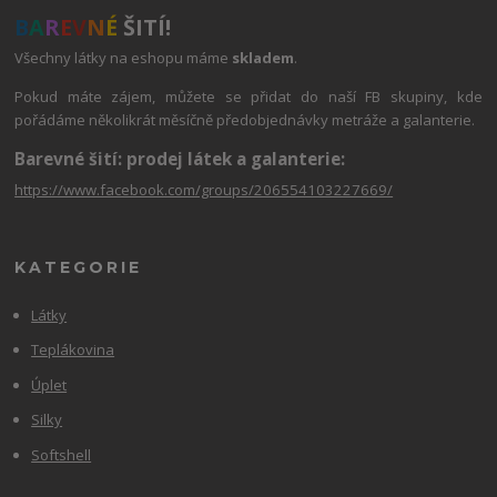
B
A
R
E
V
N
É
ŠITÍ!
Všechny látky na eshopu máme
skladem
.
Pokud máte zájem, můžete se přidat do naší FB skupiny, kde
pořádáme několikrát měsíčně předobjednávky metráže a galanterie.
Barevné šití: prodej látek a galanterie:
https://www.facebook.com/groups/206554103227669/
KATEGORIE
Látky
Teplákovina
Úplet
Silky
Softshell