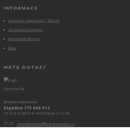
INFORMACE
Doprava zdarma od 1 800 Kč
Obchodní podmínky
Nejčastější dotazy
Blog
MÁTE DOTAZ?
Barevné šití
Blanka Hubnerová
Expedice 775 866 913
Po-Čt 9-15:30 Pá 9-14:30 Pauza 13-13:45
objednavky@barevnesiti.cz