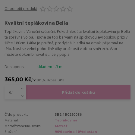
Ohodnotit produkt
Kvalitní teplákovina Bella
Teplákovina Vánoční sváteční. Pokud hledáte kvalitní teplákovinu je Bella
ta správná volba. Tiskne se top barvami na špičkovou evropskou přízi v
šířce 180cm. Látka je pružná, prodyšná, hladká na omak, příjemná na
tělo. Nosí se velmi pohodlně díky pružnosti v obou směrech. Vzor
můžete dokombinovat s ...
celý popis
Dostupnost
skladem 1.3 m
365,00 Kč
/
m
301,65 Kč
bez DPH
Přidat do košíku
Číslo produktu:
3B2-1B02E0086
Materiál:
Teplákovina
Metráž/Panel/Kusovka:
Metráž
Složení:
90%bavlna 10%elastan