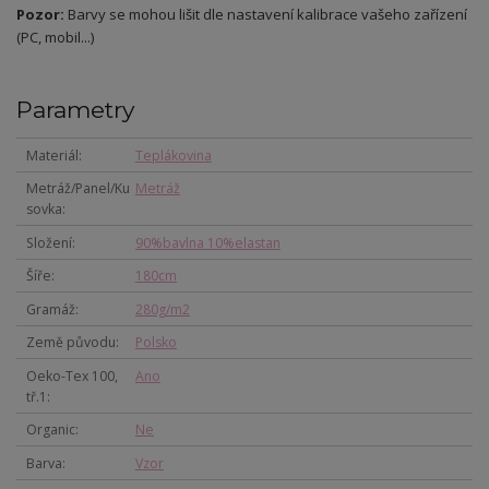
Pozor:
Barvy se mohou lišit dle nastavení kalibrace vašeho zařízení
(PC, mobil...)
Parametry
Materiál
Teplákovina
Metráž/Panel/Ku
Metráž
sovka
Složení
90%bavlna 10%elastan
Šíře
180cm
Gramáž
280g/m2
Země původu
Polsko
Oeko-Tex 100,
Ano
tř.1
Organic
Ne
Barva
Vzor