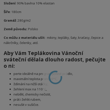
Složení
: 90% bavlna 10% elastan
Šíře
: 180cm
Gramáž
: 280g/m2
Země původu:
Polsko
Co můžu z materiálu ušít
: mikiny, tepláky, šaty, kraťasy, čepice a
nákrčníky, čelenky, atd.
Aby Vám Teplákovina Vánoční
sváteční
dělala dlouho radost, pečujte
o ni:
perte ideálně na program jemné prádlo,
maximální teplota praní 30°C,
ždímání na nižší otáčky,
žehlení max na 110°C,
nebělit, chemicky nečistit,
prát i žehlit rubem,
nesušit v sušičce.